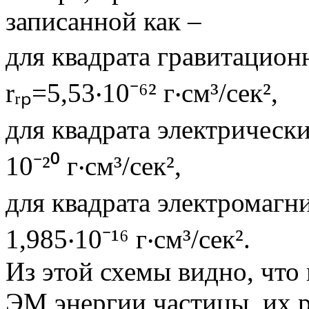
записанной как –
для квадрата гравитационн
rᵣₚ=5,53‧10⁻⁶² г‧см³/сек²,
для квадрата электрических
10⁻²⁰ г‧см³/сек²,
для квадрата электромагни
1,985‧10⁻¹⁶ г‧см³/сек².
Из этой схемы видно, что 
ЭМ энергии частицы, их 