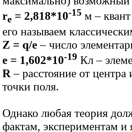
максимально) возможный 
-15
r
= 2,818*10
м – квант
e
его называем классически
Z = q/e
– число элементар
-19
е = 1,602*10
Кл – элеме
R
– расстояние от центра 
точки поля.
Однако любая теория дол
фактам, экспериментам и 