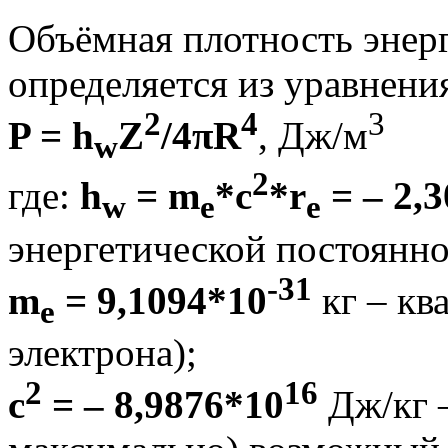
Объёмная плотность энер
определяется из уравнени
2
4
3
P = h
Z
/4πR
, Дж/м
w
2
где:
h
= m
*c
*r
= – 2,
w
e
e
энергетической постоянно
-31
m
= 9,1094*10
кг – кв
e
электрона);
2
16
с
= – 8,9876*10
Дж/кг 