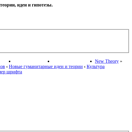
еории, идеи и гипотезы.
НАУКИ
ПОИСК ТЕОРИЙ
СТАРЫЙ ПОРТАЛ
New Theory
»
мов
‹
Новые гуманитарные идеи и теории
‹
Культура
мер шрифта