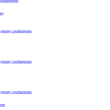
м)
тве