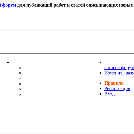
й форум
для публикаций работ и статей описывающих новые т
ИНФОРМАЦИЯ
НОВОСТИ 
ТЕХНИЧЕСКАЯ ПОДДЕРЖКА
Список фору
ЕНИЯ
ПОЖЕЛАНИЯ
Изменить раз
ПРАВИЛА ФОРУМА
Правила
ЧАСТО ЗАДАВАЕМЫЕ ВОПРОСЫ
Регистрация
НАУК
РУКОВОДСТВО ПО BBCODE
Вход
ДОПОЛНИТЕЛЬНЫЕ BBCODE