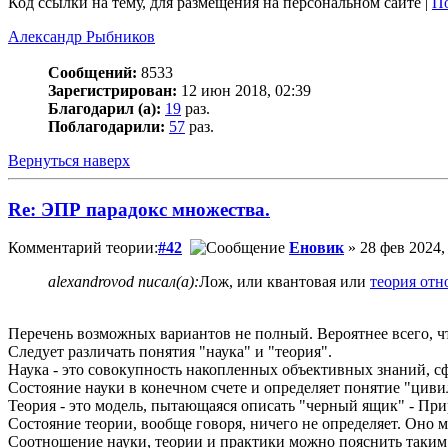
Код ссылки на тему, для размещения на персональном сайте |
По
Александр Рыбников
Сообщений:
8533
Зарегистрирован:
12 июн 2018, 02:39
Благодарил (а):
19
раз.
Поблагодарили:
57
раз.
Вернуться наверх
Re: ЭПР парадокс множества.
Комментарий теории:
#42
Еновик
» 28 фев 2024,
alexandrovod писал(а):
Лож, или квантовая или
теория отн
Перечень возможных вариантов не полный. Вероятнее всего, что
Следует различать понятия "наука" и "теория".
Наука - это совокупность накопленных объективных знаний, с
Состояние науки в конечном счете и определяет понятие "циви
Теория - это модель, пытающаяся описать "черный ящик" - При
Состояние теории, вообще говоря, ничего не определяет. Оно 
Соотношение науки, теории и практики можно пояснить таким 