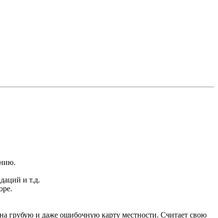
ению.
аций и т.д.
оре.
 на грубую и даже ошибочную карту местности. Считает свою