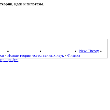
еории, идеи и гипотезы.
НАУКИ
ПОИСК ТЕОРИЙ
СТАРЫЙ ПОРТАЛ
New Theory
»
мов
‹
Новые теории естественных наук
‹
Физика
мер шрифта