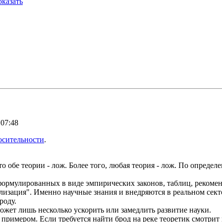
казать
 07:48
осительности
.
 обе теории - лож. Более того, любая теория - лож. По определ
формулированных в виде эмпирических законов, таблиц, рекоменд
лизация". Именно научные знания и внедряются в реальном сект
роду.
может лишь несколько ускорить или замедлить развитие науки.
примером. Если требуется найти брод на реке теоретик смотрит