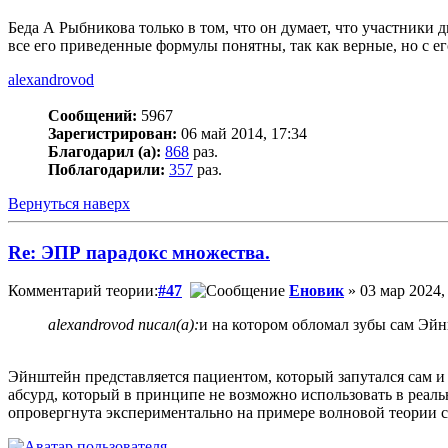
Беда А Рыбникова только в том, что он думает, что участники
все его приведенные формулы понятны, так как верные, но с ег
alexandrovod
Сообщений:
5967
Зарегистрирован:
06 май 2014, 17:34
Благодарил (а):
868
раз.
Поблагодарили:
357
раз.
Вернуться наверх
Re: ЭПР парадокс множества.
Комментарий теории:
#47
Еновик
» 03 мар 2024,
alexandrovod писал(а):
и на котором обломал зубы сам Эй
Эйнштейн представляется пациентом, который запутался сам и 
абсурд, который в принципе не возможно использовать в реаль
опровергнута экспериментально на примере волновой теории с