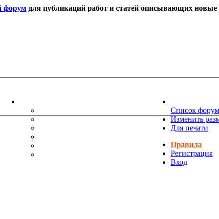
й форум
для публикаций работ и статей описывающих новые т
ИНФОРМАЦИЯ
НОВОСТИ 
ТЕХНИЧЕСКАЯ ПОДДЕРЖКА
Список фору
ЕНИЯ
ПОЖЕЛАНИЯ
Изменить раз
ПРАВИЛА ФОРУМА
Для печати
ЧАСТО ЗАДАВАЕМЫЕ ВОПРОСЫ
Правила
НАУК
РУКОВОДСТВО ПО BBCODE
Регистрация
ДОПОЛНИТЕЛЬНЫЕ BBCODE
Вход