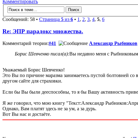
Комментировать
Сообщений: 58 •
Страница
5
из
6
•
1
,
2
,
3
,
4
,
5
,
6
Re: ЭПР парадокс множества.
Комментарий теории:
#41
Александр Рыбников
Борис Шевченко писал(а):
Вы недавно меня с Рыбниковым 
Уважаемый Борис Шевченко!
Это Вы по причине маразма занимаетесь пустой болтовней со в
другом сайте для страховки.
Если бы Вы были дееспособны, то я бы Вашу активность приве
Я же говорил, что мою книгу "Текст:Александр Рыбников:Апри
Однако, Вам платят здесь не за ум, а за дурь.
Вот Вы нас и достаёте.