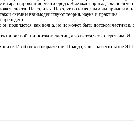
 и гарантированное место брода. Выезжает бригада эксперимента
может снести. Не годится. Находят по известным им приметам п
такой схеме и взаимодействуют теория, наука и практика.
у прецедента.
он появляется, как волна, но не может быть потоком частичек, а
ыть ни волной, ни потоком частиц, а является чем-то третьим. И
ханике. Из общих соображений. Правда, я не знаю что такое ЭП