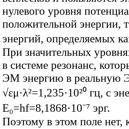
нулевого уровня потенциа
положительной энергии, т
энергий, определяемых ка
При значительных уровня
в системе резонанс, кото
ЭМ энергию в реальную Э
√εμ·λ²=1,235·10²⁰ гц, с э
Е₀=hf=8,1868·10⁻⁷ эрг.
Поэтому в этом поле нет,