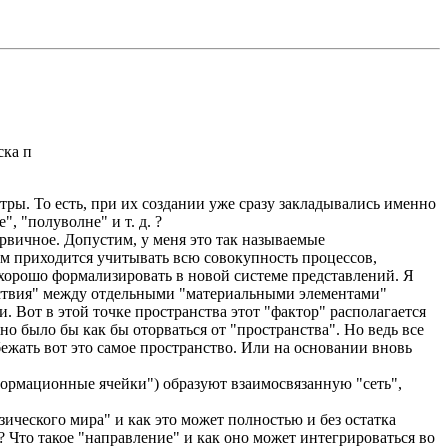
ска п
тры. То есть, при их создании уже сразу закладывались именно
, "полуволне" и т. д. ?
первичное. Допустим, у меня это так называемые
ам приходится учитывать всю совокупность процессов,
хорошо формализировать в новой системе представлений. Я
йствия" между отдельными "материальными элементами"
и. Вот в этой точке пространства этот "фактор" располагается
но было бы как бы оторваться от "пространства". Но ведь все
бежать вот это самое пространство. Или на основании вновь
формационные ячейки") образуют взаимосвязанную "сеть",
ического мира" и как это может полностью и без остатка
 Что такое "направление" и как оно может интегрироваться во