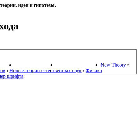
еории, идеи и гипотезы.
хода
НАУКИ
ПОИСК ТЕОРИЙ
СТАРЫЙ ПОРТАЛ
New Theory
»
мов
‹
Новые теории естественных наук
‹
Физика
мер шрифта