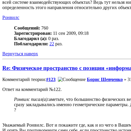
всей системе взаимодействующих объектах? Ведь тут нельзя ни
определенность этого направления относительно других объек
Ронвилс
Сообщений:
760
Зарегистрирован:
11 сен 2009, 09:18
Благодарил (а):
0 раз.
Поблагодарили:
22
раз.
Вернуться наверх
Re: Физическое пространство с позиции «информ
Комментарий теории:
#123
Борис Шевченко
» 3
Ответ на комментарий №122.
Ронвилс писал(а):
аметьте, что большинство физических ве
сразу закладывались именно геометрические параметры. Д
?
Уважаемый Ронвилс. Вот и покажите где, как и из чего в Ваше
И опять Вы противоречите сами себе, если пространство источн