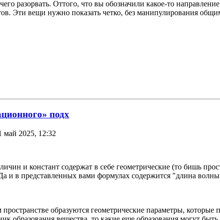
чего разорвать. Оттого, что вы обозначили какое-то направлени
тов. Эти вещи нужно показать четко, без манипулирования общ
ационного» подх
1 май 2025, 12:32
личин и констант содержат в себе геометрические (то бишь прос
а и в представленных вами формулах содержится "длина волны" (λ
м пространстве образуются геометрические параметры, которые 
ик образования вещества, то какие еще образования могут быть 