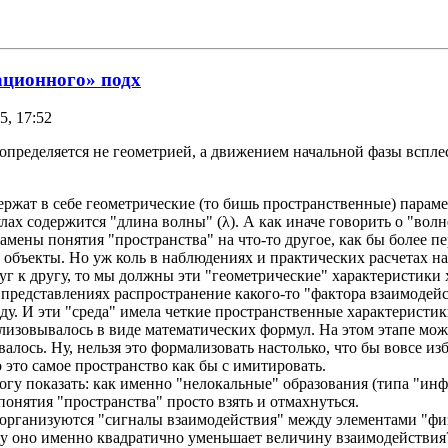
ационного» подх
5, 17:52
а определяется не геометрией, а движением начальной фазы вспле
ержат в себе геометрические (то бишь пространственные) параме
х содержится "длина волны" (λ). А как иначе говорить о "волне"
 замены понятия "пространства" на что-то другое, как бы более 
объекты. Но уж коль в наблюдениях и практических расчетах н
 к другу, то мы должны эти "геометрические" характеристики 
представлениях распространение какого-то "фактора взаимоде
еду. И эти "среда" имела четкие пространственные характеристик
мализовывалось в виде математических формул. На этом этапе мож
алось. Ну, нельзя это формализовать настолько, что бы вовсе из
 это самое пространство как бы с имитировать.
гу показать: как именно "нелокальные" образования (типа "ин
онятия "пространства" просто взять и отмахнуться.
 организуются "сигналы взаимодействия" между элементами "физ
му оно именно квадратично уменьшает величину взаимодействия?