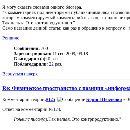
Я могу сказать словами одного блогера.
"в комментариях под некоторыми публикациями люди позволил
которым комментируемый комментарий вызван, а заодно не пр
Так нельзя. Это контрпродуктивно."
Само название данной статьи как раз и обращено к вопросу о 
Ронвилс
Сообщений:
760
Зарегистрирован:
11 сен 2009, 09:18
Благодарил (а):
0 раз.
Поблагодарили:
22
раз.
Вернуться наверх
Re: Физическое пространство с позиции «информ
Комментарий теории:
#125
Борис Шевченко
» 0
Ответ на комментарий №124.
Ронвилс писал(а):
Так нельзя. Это контрпродуктивно."