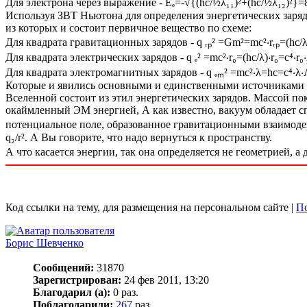
Для электрона через выражение - Eₑ=-√{(hc/½λ₁₁)²+(hc/½λ₁₂)²}=8
Используя ЗВТ Ньютона для определения энергетических зарядо
из которых и состоит первичное вещество по схеме:
Для квадрата гравитационных зарядов - q ᵣₚ² =Gm²=mc²‧rᵣₚ=(hc/λ)‧r
Для квадрата электрических зарядов - q ₑ² =mc²‧r₀=(hc/λ)‧r₀=c⁴‧r₀‧
Для квадрата электромагнитных зарядов - q ₑₘ² =mc²‧λ=hc=c⁴‧λ‧Λ=
Которые и явились основными и единственными источниками в
Вселенной состоит из этил энергетических зарядов. Массой п
окаймленный ЭМ энергией, А как известно, вакуум обладает сп
потенциальное поле, образованное гравитационными взаимодей
q₂/r². А Вы говорите, что надо вернуться к пространству.
А что касается энергии, так она определяется не геометрией, 
Код ссылки на тему, для размещения на персональном сайте |
По
Борис Шевченко
Сообщений:
31870
Зарегистрирован:
24 фев 2011, 13:20
Благодарил (а):
0 раз.
Поблагодарили:
267
раз.