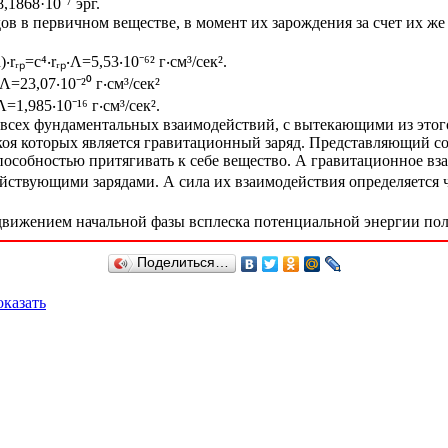
,1868·10⁻⁷ эрг.
в в первичном веществе, в момент их зарождения за счет их же
ᵣₚ=c⁴‧rᵣₚ‧Λ=5,53‧10⁻⁶² г‧см³/сек².
Λ=23,07‧10⁻²⁰ г‧см³/сек²
1,985‧10⁻¹⁶ г‧см³/сек².
сех фундаментальных взаимодействий, с вытекающими из этого 
окоя которых является гравитационный заряд. Представляющий с
особностью притягивать к себе вещество. А гравитационное взаи
ствующими зарядами. А сила их взаимодействия определяется че
а движением начальной фазы всплеска потенциальной энергии поля
Поделиться…
казать