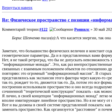
Вернуться наверх
Re: Физическое пространство с позиции «информ
Комментарий теории:
#122
Ронвилс
» 30 май 202
Борис Шевченко писал(а):
А что касается энергии, так он
Заметьте, что большинство физических величин и констант сод
геометрические параметры. Да и в представленных вами формула
Нет, я не такой ретроград, что бы не допускать невозможность
"информационные монады". Это, как раз внепространственные 
связанных с взаимным положением объектов по отношению друг
повторяю: это огромный "информационный массив". В старых 
представлялось как экспансия этого фактора через какую-то ср
так-то, рождает то-то, движется так-то. Да, потом это все фор
построения использовали пространство и оно всегда подразумев
сочиненной "теоретической конструкции" показать - как можно
Я лично, в своей концепции "информационных монад" легко мо
вполне имитирующее линейное пространство. Но я не могу от п
Вот и вы должны в своей системе представлений показать: как
заменить пространство. Как организуется "расстояние" и поче