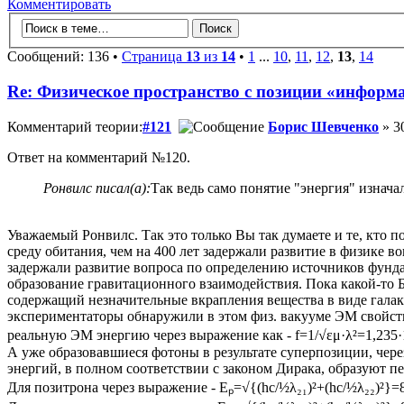
Комментировать
Сообщений: 136 •
Страница
13
из
14
•
1
...
10
,
11
,
12
,
13
,
14
Re: Физическое пространство с позиции «информ
Комментарий теории:
#121
Борис Шевченко
» 3
Ответ на комментарий №120.
Ронвилс писал(а):
Так ведь само понятие "энергия" изнача
Уважаемый Ронвилс. Так это только Вы так думаете и те, кто 
среду обитания, чем на 400 лет задержали развитие в физике 
задержали развитие вопроса по определению источников фунда
образование гравитационного взаимодействия. Пока какой-то Бо
содержащий незначительные вкрапления вещества в виде галакт
экспериментаторы обнаружили в этом физ. вакууме ЭМ свойств
реальную ЭМ энергию через выражение как - f=1/√εμ·λ²=1,235·1
А уже образовавшиеся фотоны в результате суперпозиции, чер
энергий, в полном соответствии с законом Дирака, образуют п
Для позитрона через выражение - Eₚ=√{(hc/½λ₂₁)²+(hc/½λ₂₂)²}=8,