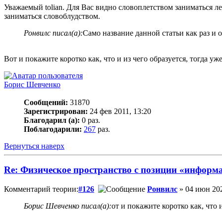
Уважаемый tolian. Для Вас видно словоплетством заниматься л
заниматься словоблудством.
Ронвилс писал(а):
Само название данной статьи как раз и
Вот и покажите коротко как, что и из чего образуется, тогда уж
Борис Шевченко
Сообщений:
31870
Зарегистрирован:
24 фев 2011, 13:20
Благодарил (а):
0 раз.
Поблагодарили:
267
раз.
Вернуться наверх
Re: Физическое пространство с позиции «информ
Комментарий теории:
#126
Ронвилс
» 04 июн 202
Борис Шевченко писал(а):
от и покажите коротко как, что 