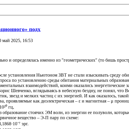
ационного» подх
0 май 2025, 16:53
льно и определялась именно из "геометрических" (то бишь прос
после установления Ньютоном ЗВТ не стали изыскивать среду об
вопроса по установлению среды обитания материальных образован
ментальных взаимодействий, коими оказались энергетические з
рис Шевченко, вглядываясь в небесную бездну, не понял, что Вс
ик, звезд и мелких частиц с их энергией. И как оказалось, так
а, проявляемые как диэлектрическая – ε и магнитная – μ прони
0²⁰ гц,
ез образование стоячих ЭМ волн, из энергии ее полуволн, кото
ервичное вещество – Э-П пару по схеме:
1868·10⁻⁷ эрг.