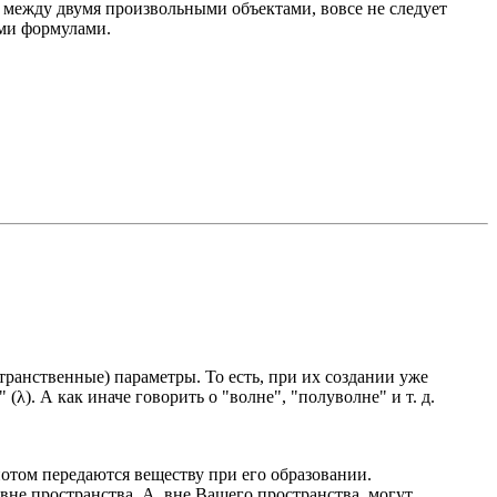
е между двумя произвольными объектами, вовсе не следует
ими формулами.
транственные) параметры. То есть, при их создании уже
). А как иначе говорить о "волне", "полуволне" и т. д.
потом передаются веществу при его образовании.
вне пространства. А, вне Вашего пространства, могут