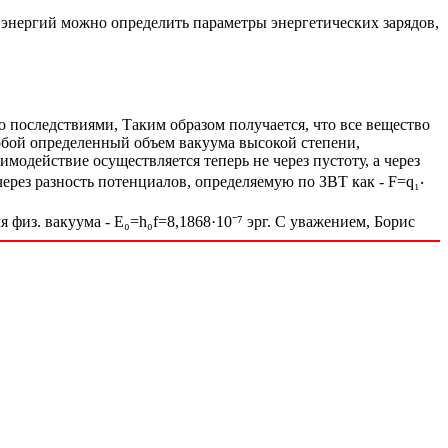
 энергий можно определить параметры энергетических зарядов,
последствиями, Таким образом получается, что все вещество
обой определенный объем вакуума высокой степени,
модействие осуществляется теперь не через пустоту, а через
рез разность потенциалов, определяемую по ЗВТ как - F=q₁‧
 физ. вакуума - Е₀=h₀f=8,1868·10⁻⁷ эрг. С уважением, Борис