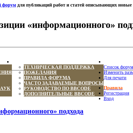
й форум
для публикаций работ и статей описывающих новые т
озиции «информационного» под
ИНФОРМАЦИЯ
НОВОСТИ 
ТЕХНИЧЕСКАЯ ПОДДЕРЖКА
Список фору
ЕНИЯ
ПОЖЕЛАНИЯ
Изменить раз
ПРАВИЛА ФОРУМА
Для печати
ЧАСТО ЗАДАВАЕМЫЕ ВОПРОСЫ
Правила
НАУК
РУКОВОДСТВО ПО BBCODE
Регистрация
ДОПОЛНИТЕЛЬНЫЕ BBCODE
Вход
нформационного» подхода