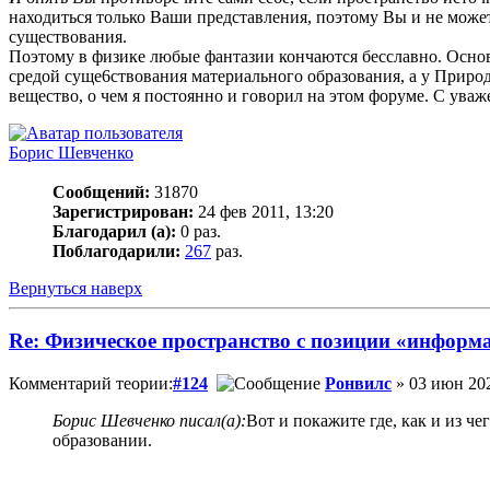
находиться только Ваши представления, поэтому Вы и не можете
существования.
Поэтому в физике любые фантазии кончаются бесславно. Осново
средой суще6ствования материального образования, а у Природ
вещество, о чем я постоянно и говорил на этом форуме. С уваж
Борис Шевченко
Сообщений:
31870
Зарегистрирован:
24 фев 2011, 13:20
Благодарил (а):
0 раз.
Поблагодарили:
267
раз.
Вернуться наверх
Re: Физическое пространство с позиции «информ
Комментарий теории:
#124
Ронвилс
» 03 июн 202
Борис Шевченко писал(а):
Вот и покажите где, как и из ч
образовании.