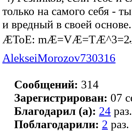
только на самого себя - 
и вредный в своей основе.
ÆToE: mÆ=VÆ=TÆ^3=
AlekseiMorozov730316
Сообщений:
314
Зарегистрирован:
07 с
Благодарил (а):
24
раз.
Поблагодарили:
2
раз.