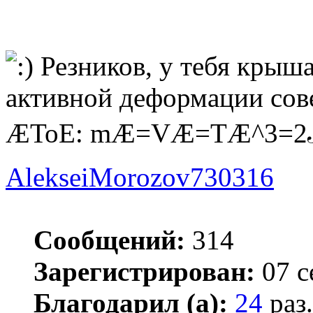
Резников, у тебя крыша
активной деформации сове
ÆToE: mÆ=VÆ=TÆ^3=
AlekseiMorozov730316
Сообщений:
314
Зарегистрирован:
07 с
Благодарил (а):
24
раз.