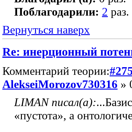
Поблагодарили:
2
раз.
Вернуться наверх
Re: инерционный потен
Комментарий теории:
#27
AlekseiMorozov730316
» 
LIMAN писал(а):
...Бази
«пустота», а онтологиче