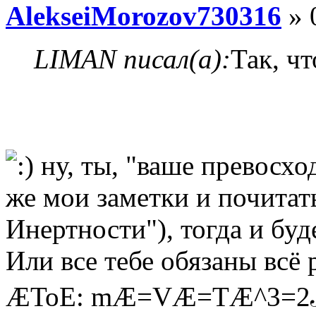
AlekseiMorozov730316
» 
LIMAN писал(а):
Так, ч
ну, ты, "ваше превосхо
же мои заметки и почитат
Инертности"), тогда и буд
Или все тебе обязаны всё 
ÆToE: mÆ=VÆ=TÆ^3=