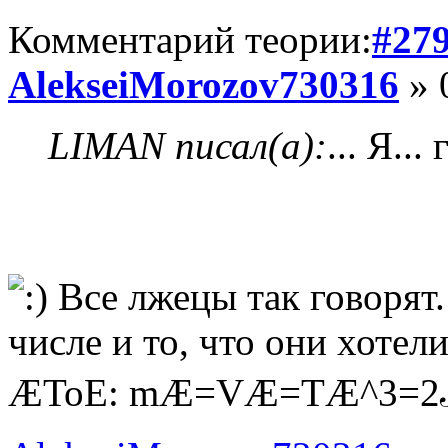
Комментарий теории:
#27
AlekseiMorozov730316
» 
LIMAN писал(а):
... Я..
Все лжецы так говорят.
числе и то, что они хотел
ÆToE: mÆ=VÆ=TÆ^3=