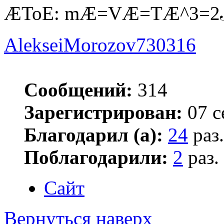
ÆToE: mÆ=VÆ=TÆ^3=
AlekseiMorozov730316
Сообщений:
314
Зарегистрирован:
07 с
Благодарил (а):
24
раз.
Поблагодарили:
2
раз.
Сайт
Вернуться наверх