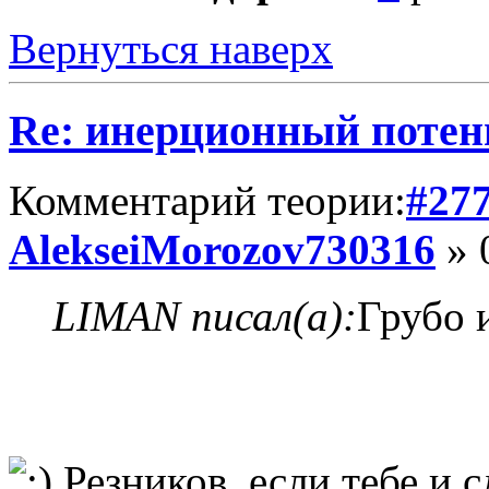
Вернуться наверх
Re: инерционный потен
Комментарий теории:
#27
AlekseiMorozov730316
» 
LIMAN писал(а):
Грубо 
Резников, если тебе и с