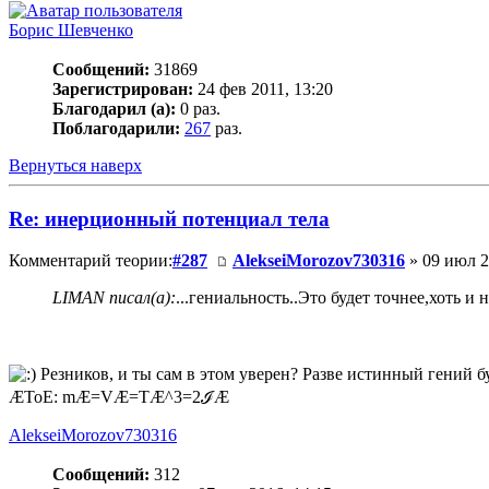
Борис Шевченко
Сообщений:
31869
Зарегистрирован:
24 фев 2011, 13:20
Благодарил (а):
0 раз.
Поблагодарили:
267
раз.
Вернуться наверх
Re: инерционный потенциал тела
Комментарий теории:
#287
AlekseiMorozov730316
» 09 июл 2
LIMAN писал(а):
...гениальность..Это будет точнее,хоть и 
Резников, и ты сам в этом уверен? Разве истинный гений б
ÆToE: mÆ=VÆ=TÆ^3=2ℐÆ
AlekseiMorozov730316
Сообщений:
312