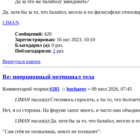
Да за что же балаболу завидовать?
Да. хотя бы за то, что балабол, весело и по философски относящ
LIMAN
Сообщений:
420
Зарегистрирован:
16 окт 2023, 10:10
Благодарил (а):
0 раз.
Поблагодарили:
2
раз.
Вернуться наверх
Re: инерционный потенциал тела
Комментарий теории:
#285
bocharov
» 09 июл 2026, 07:45
LIMAN писал(а):
Стесняюсь спросить, а ты то, что болтает
Нет, я со стороны. На форуме сапог много, и часто они объедин
LIMAN писал(а):
Да. хотя бы за то, что балабол, весело 
"Сам себя не похвалишь, никто не похвалит".