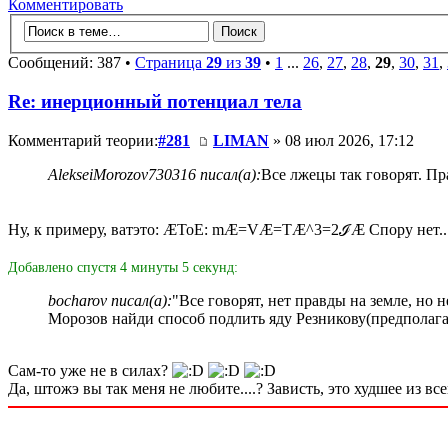
Комментировать
Сообщений: 387 •
Страница
29
из
39
•
1
...
26
,
27
,
28
,
29
,
30
,
31
,
Re: инерционный потенциал тела
Комментарий теории:
#281
LIMAN
» 08 июл 2026, 17:12
AlekseiMorozov730316 писал(а):
Все лжецы так говорят. Пр
Ну, к примеру, ватэто: ÆToE: mÆ=VÆ=TÆ^3=2ℐÆ Спору нет..
Добавлено спустя 4 минуты 5 секунд:
bocharov писал(а):
"Все говорят, нет правды на земле, но
Морозов найди способ подлить яду Резникову(предполаг
Сам-то уже не в силах?
Да, штожэ вы так меня не любите....? Зависть, это худшее из в