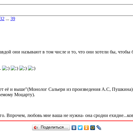
32
...
39
авдой они называют в том числе и то, что они хотели бы, чтобы 
.
 нет её и выше"(Монолог Сальери из произведения А.С, Пушкина)
аемому Моцарту).
сего. Впрочем, любовь мне ваша не нужна- она сродни ехидне...ко
Поделиться…