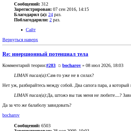
Сообщений:
312
Зарегистрирован:
07 сен 2016, 14:15
Благодарил (а):
24
раз.
Поблагодарили:
2
раз.
Сайт
Вернуться наверх
Re: инерционный потенциал тела
Комментарий теории:
#283
bocharov
» 08 июл 2026, 18:03
LIMAN писал(а):
Сам-то уже не в силах?
Нет уж, разбирайтесь между собой. Два сапога пара, а который
LIMAN писал(а):
Да, штожэ вы так меня не любите....? Зави
Да за что же балаболу завидовать?
bocharov
Сообщений:
6503
Зарегистрирован:
28 ноя 2009, 10:03