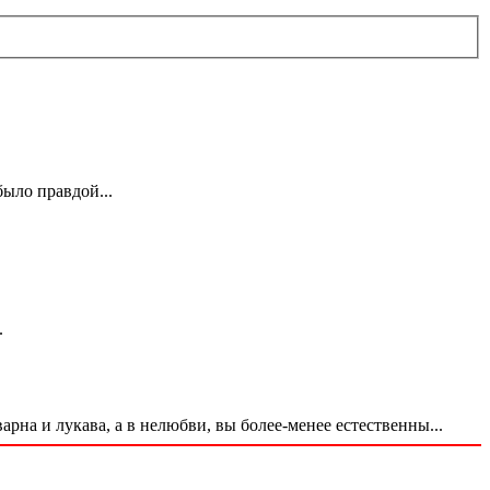
было правдой...
.
варна и лукава, а в нелюбви, вы более-менее естественны...