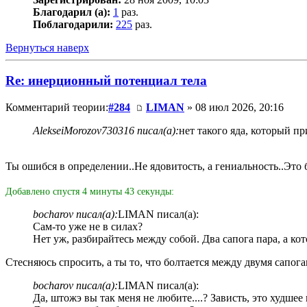
Благодарил (а):
1
раз.
Поблагодарили:
225
раз.
Вернуться наверх
Re: инерционный потенциал тела
Комментарий теории:
#284
LIMAN
» 08 июл 2026, 20:16
AlekseiMorozov730316 писал(а):
нет такого яда, который п
Ты ошибся в определении..Не ядовитость, а гениальность..Это бу
Добавлено спустя 4 минуты 43 секунды:
bocharov писал(а):
LIMAN писал(а):
Сам-то уже не в силах?
Нет уж, разбирайтесь между собой. Два сапога пара, а ко
Стесняюсь спросить, а ты то, что болтается между двумя сапога
bocharov писал(а):
LIMAN писал(а):
Да, штожэ вы так меня не любите....? Зависть, это худшее 