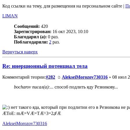
Код ссылки на тему, для размещения на персональном сайте |
По
LIMAN
Сообщений:
420
Зарегистрирован:
16 окт 2023, 10:10
Благодарил (а):
0 раз.
Поблагодарили:
2
раз.
Вернуться наверх
Re: инерционный потенциал тела
Комментарий теории:
#282
AlekseiMorozov730316
» 08 июл 2
bocharov писал(а):
... способ подлить яду Резникову...
нет такого яда, который при подлитии его в Резникова не 
ÆToE: mÆ=VÆ=TÆ^3=2ℐÆ
AlekseiMorozov730316