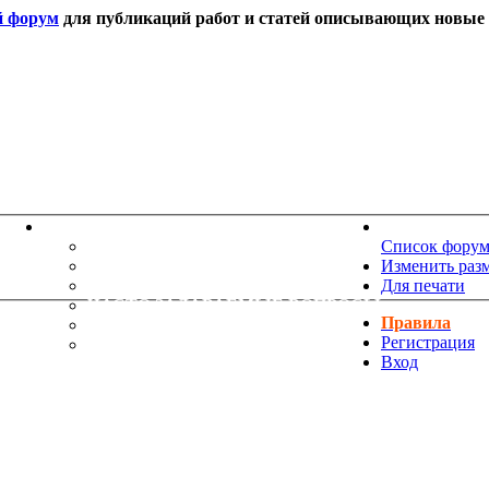
й форум
для публикаций работ и статей описывающих новые т
ИНФОРМАЦИЯ
НОВОСТИ 
ТЕХНИЧЕСКАЯ ПОДДЕРЖКА
Список фору
ЕНИЯ
ПОЖЕЛАНИЯ
Изменить раз
ПРАВИЛА ФОРУМА
Для печати
ЧАСТО ЗАДАВАЕМЫЕ ВОПРОСЫ
Правила
НАУК
РУКОВОДСТВО ПО BBCODE
Регистрация
ДОПОЛНИТЕЛЬНЫЕ BBCODE
Вход