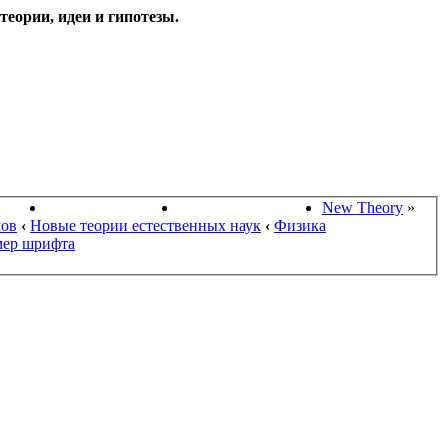
еории, идеи и гипотезы.
НАУКИ
ПОИСК ТЕОРИЙ
СТАРЫЙ ПОРТАЛ
New Theory
»
мов
‹
Новые теории естественных наук
‹
Физика
мер шрифта