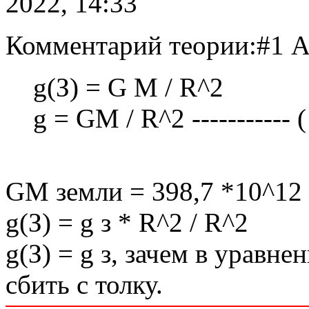
2022, 14:33
Комментарий теории:#1 A
g(З) = G M / R^2
g = GM / R^2 ----------- (
GM земли = 398,7 *10^12 
g(З) = g з * R^2 / R^2
g(З) = g з, зачем в урав
сбить с толку.