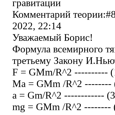
гравитации
Комментарий теории:#8
2022, 22:14
Уважаемый Борис!
Формула всемирного тя
третьему Закону И.Нью
F = GMm/R^2 ---------- (
Ma = GMm /R^2 -------- 
a = Gm/R^2 ------------ (3
mg = GMm /R^2 -------- 