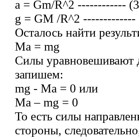
a = Gm/R^2 ------------ (3
g = GM /R^2 ------------- 
Осталось найти резуль
Ma = mg
Силы уравновешивают д
запишем:
mg - Ma = 0 или
Ma – mg = 0
То есть силы направле
стороны, следовательно