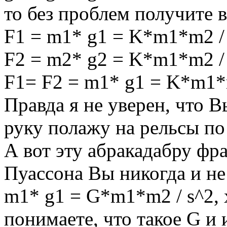
то без проблем получите в
F1 = m1* g1 = K*m1*m2 /
F2 = m2* g2 = K*m1*m2 /
F1= F2 = m1* g1 = K*m1*
Правда я не уверен, что В
руку полажу на рельсы по
А вот эту абракадабру фр
Пуассона Вы никогда и не 
m1* g1 = G*m1*m2 / s^2, 
понимаете, что такое G и 