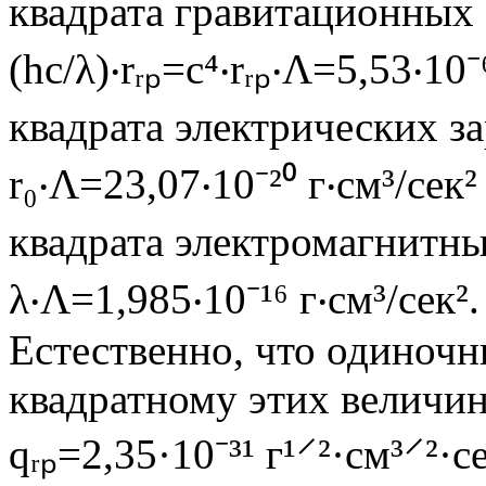
квадрата гравитационных з
(hc/λ)‧rᵣₚ=c⁴‧rᵣₚ‧Λ=5,53‧10⁻⁶
квадрата электрических зар
r₀‧Λ=23,07‧10⁻²⁰ г‧см³/сек²
квадрата электромагнитных
λ‧Λ=1,985‧10⁻¹⁶ г‧см³/сек².
Естественно, что одиноч
квадратному этих величин
qᵣₚ=2,35·10⁻³¹ г¹⸍²·см³⸍²·се