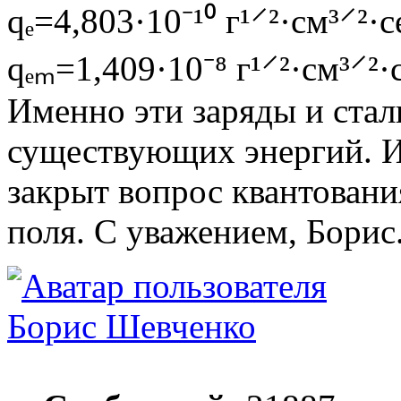
qₑ=4,803·10⁻¹⁰ г¹⸍²·см³⸍²·с
qₑₘ=1,409·10⁻⁸ г¹⸍²·см³⸍²·
Именно эти заряды и стал
существующих энергий. И
закрыт вопрос квантовани
поля. С уважением, Борис
Борис Шевченко