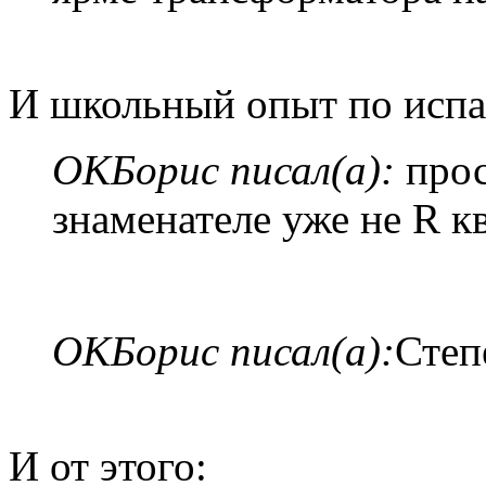
И школьный опыт по исп
ОКБорис писал(а):
прос
знаменателе уже не R к
ОКБорис писал(а):
Степ
И от этого: