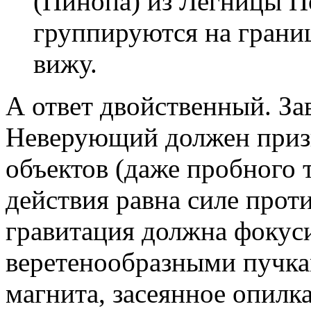
(Пинопа) из Легницы По
группируются на границ
вижу.
А ответ двойственный. Зав
Неверующий должен призна
объектов (даже пробного т
действия равна силе прот
гравитация должна фокуси
веретенообразными пучка
магнита, засеянное опилк