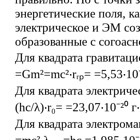
энергетические поля, к
электрическое и ЭМ со
образованные с согоасн
Для квадрата гравитацио
=Gm²=mc²‧rᵣₚ= =5,53‧10⁻⁶
Для квадрата электричес
(hc/λ)‧r₀= =23,07‧10⁻²⁰ г
Для квадрата электрома