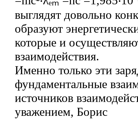
=mc²‧λₑₘ =hc =1,985‧10⁻¹
выглядят довольно кон
образуют энергетически
которые и осуществляю
взаимодействия.
Именно только эти зар
фундаментальные взаим
источников взаимодейст
уважением, Борис