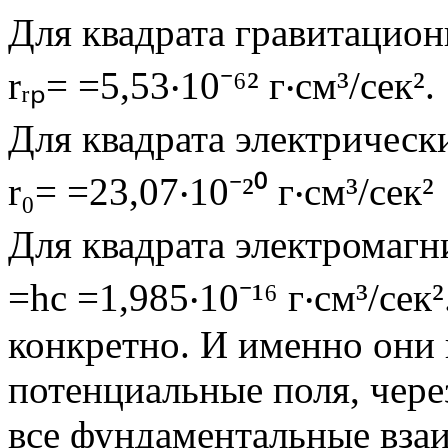
Для квадрата гравитацион
rᵣₚ= =5,53‧10⁻⁶² г‧см³/сек².
Для квадрата электрических
r₀= =23,07‧10⁻²⁰ г‧см³/сек²
Для квадрата электромагни
=hc =1,985‧10⁻¹⁶ г‧см³/сек
конкретно. И именно они 
потенциальные поля, чере
все фундаментальные вза