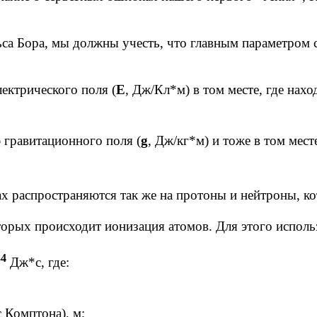
льса Бора, мы должны учесть, что главным параметр
лектрического поля (
Е
, Дж/Кл*м) в том месте, где нахо
ю гравитационного поля (
g
, Дж/кг*м) и тоже в том месте
ах распространяются так же на протоны и нейтроны, к
торых происходит ионизация атомов. Для этого исполь
34
Дж*с, где:
 Комптона), м;