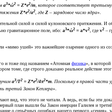
3
2
2
ем
a
*ώ
= Z*e
/m
, которое соответствует третьему 
2
2
ритяжения
Z*e
/а
, где
Z
– зарядовое число ядра
».
ительной силой и силой кулоновского притяжения. И о
3
2
2
2
ьно гравитационное поле, ибо:
a
*ώ
= a*v
, где
v
– г
ли «мимо ушей» это важнейшее озарение одного из со
го и тоже под названием «Атомная
физика
», в которо
ором томе, где строго доказано реальное действие эт
3
2
2
2
олучим
а
/Т
= Z*e
/4π
*m
. Поскольку в правой части 
сть третий Закон Кеплера
».
лают вид, что этого не читали. А ведь, если бы эти до
 первый план вышли бы Закон инерции Галилея и трет
ание о серьёзных ошибках нашего первого «гения», з