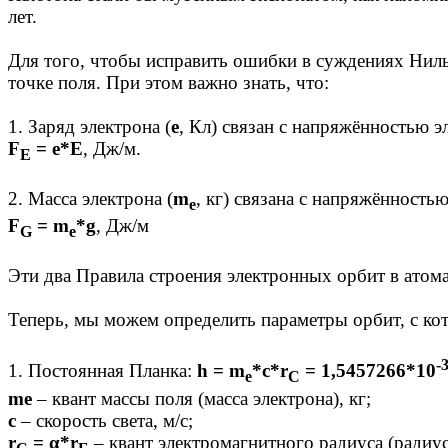
лет.
Для того, чтобы исправить ошибки в суждениях Ни
точке поля. При этом важно знать, что:
1. Заряд электрона (
е
, Кл) связан с напряжённостью э
F
= e*E
, Дж/м.
E
2. Масса электрона (
m
, кг) связана с напряжённость
e
F
= m
*g
, Дж/м
G
e
Эти два Правила строения электронных орбит в атом
Теперь, мы можем определить параметры орбит, с ко
-
1. Постоянная Планка:
h = m
*c*r
= 1,5457266*10
e
C
me
– квант массы поля (масса электрона), кг;
c
– скорость света, м/с;
r
= α*r
– квант электромагнитного радиуса (радиус
C
Б