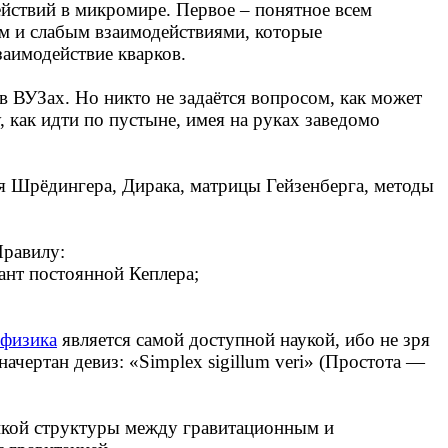
ействий в микромире. Первое – понятное всем
ым и слабым взаимодействиями, которые
заимодействие кварков.
 в ВУЗах. Но никто не задаётся вопросом, как может
 как идти по пустыне, имея на руках заведомо
я Шрёдингера, Дирака, матрицы Гейзенберга, методы
Правилу:
ант постоянной Кеплера;
физика
является самой доступной наукой, ибо не зря
чертан девиз: «Simplex sigillum veri» (Простота —
нкой структуры между гравитационным и