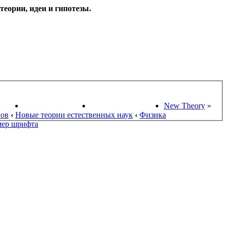
еории, идеи и гипотезы.
НАУКИ
ПОИСК ТЕОРИЙ
СТАРЫЙ ПОРТАЛ
New Theory
»
мов
‹
Новые теории естественных наук
‹
Физика
мер шрифта