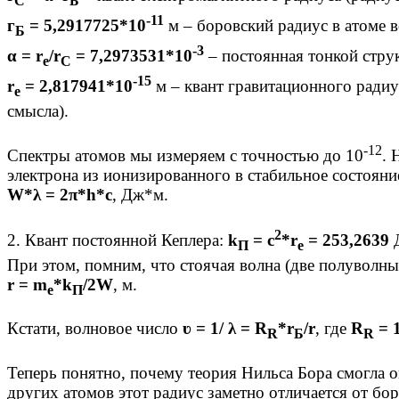
-11
г
= 5,2917725*10
м – боровский радиус в атоме в
Б
-3
α = r
/r
= 7,2973531*10
– постоянная тонкой струк
e
C
-15
r
= 2,817941*10
м – квант гравитационного радиус
e
смысла).
-12
Спектры атомов мы измеряем с точностью до 10
. 
электрона из ионизированного в стабильное состояни
W*λ = 2π*h*c
, Дж*м.
2
2. Квант постоянной Кеплера:
k
= с
*r
= 253,2639
Д
П
e
При этом, помним, что стоячая волна (две полуволны
r = m
*k
/2W
, м.
e
П
Кстати, волновое число
ʋ = 1/ λ = R
*r
/r
, где
R
= 
R
Б
R
Теперь понятно, почему теория Нильса Бора смогла о
других атомов этот радиус заметно отличается от бор