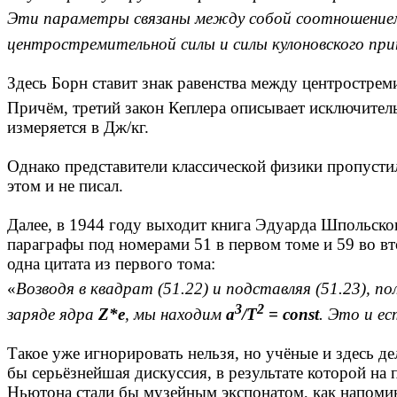
Эти параметры связаны между собой соотношени
центростремительной силы и силы кулоновского п
Здесь Борн ставит знак равенства между центрострем
Причём, третий закон Кеплера описывает исключител
измеряется в Дж/кг.
Однако представители классической физики пропусти
этом и не писал.
Далее, в 1944 году выходит книга Эдуарда Шпольско
параграфы под номерами 51 в первом томе и 59 во вт
одна цитата из первого тома:
«
Возводя в квадрат (51.22) и подставляя (51.23), п
3
2
заряде ядра
Z*e
, мы находим
а
/Т
= const
. Это и е
Такое уже игнорировать нельзя, но учёные и здесь де
бы серьёзнейшая дискуссия, в результате которой на
Ньютона стали бы музейным экспонатом, как напомин