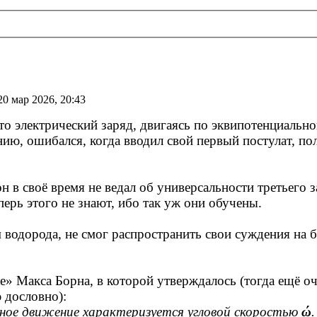
20 мар 2026, 20:43
то электрический заряд, двигаясь по эквипотенциально
ию, ошибался, когда вводил свой первый постулат, пол
н в своё время не ведал об универсальности третьего 
ерь этого не знают, ибо так уж они обучены.
 водорода, не смог распространить свои суждения на 
» Макса Борна, в которой утверждалось (тогда ещё о
ю дословно):
ное движение характеризуется угловой скоростью
ώ
.