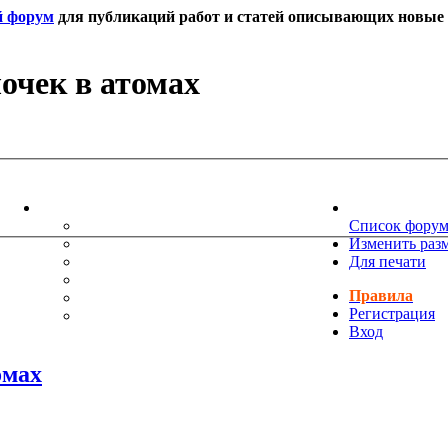
й форум
для публикаций работ и статей описывающих новые т
очек в атомах
ИНФОРМАЦИЯ
НОВОСТИ 
ТЕХНИЧЕСКАЯ ПОДДЕРЖКА
Список фору
ЕНИЯ
ПОЖЕЛАНИЯ
Изменить раз
ПРАВИЛА ФОРУМА
Для печати
ЧАСТО ЗАДАВАЕМЫЕ ВОПРОСЫ
Правила
НАУК
РУКОВОДСТВО ПО BBCODE
Регистрация
ДОПОЛНИТЕЛЬНЫЕ BBCODE
Вход
омах