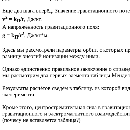
Ещё два шага вперёд. Значение гравитационного поте
2
v
= k
/r
, Дж/кг.
П
А напряжённость гравитационного поля:
2
g = k
/r
, Дж/кг*м.
П
Здесь мы рассмотрели параметры орбит, с которых п
разницу энергий ионизации между ними.
Однако единственно правильное заключение о справе
мы рассмотрим два первых элемента таблицы Менделе
Результаты расчётов сведём в таблицу. из которой ви
эксперимента.
Кроме этого, центростремительная сила в гравитацио
гравитационного и электромагнитного взаимодействий
(почему не вставляется таблица?)