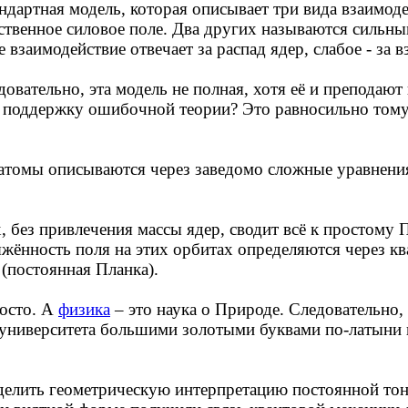
ндартная модель, которая описывает три вида взаимод
бственное силовое поле. Два других называются сильн
взаимодействие отвечает за распад ядер, слабое - за в
довательно, эта модель не полная, хотя её и преподают
на поддержку ошибочной теории? Это равносильно тому,
 атомы описываются через заведомо сложные уравнени
, без привлечения массы ядер, сводит всё к простому 
жённость поля на этих орбитах определяются через кв
 (постоянная Планка).
росто. А
физика
– это наука о Природе. Следовательно,
университета большими золотыми буквами по-латыни на
делить геометрическую интерпретацию постоянной то