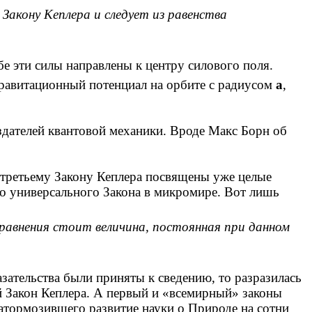
Закону Кеплера и следует из равенства
бе эти силы направлены к центру силового поля.
равитационный потенциал на орбите с радиусом
a
,
здателей квантовой механики. Вроде Макс Борн об
й третьему Закону Кеплера посвящены уже целые
ого универсального Закона в микромире. Вот лишь
уравнения стоит величина, постоянная при данном
казательства были приняты к сведению, то разразилась
ий Закон Кеплера. А первый и «всемирный» законы
атормозившего развитие науки о Природе на сотни