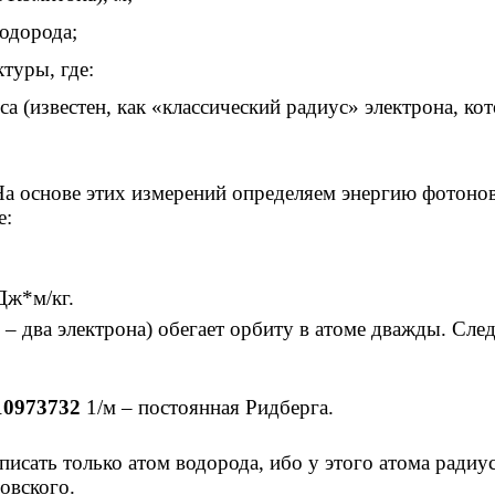
одорода;
туры, где:
а (известен, как «классический радиус» электрона, ко
На основе этих измерений определяем энергию фотоно
е:
ж*м/кг.
 – два электрона) обегает орбиту в атоме дважды. Сле
10973732
1/м – постоянная Ридберга.
писать только атом водорода, ибо у этого атома радиу
овского.