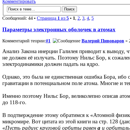
Комментировать
Сообщений: 44 •
Страница
1
из
5
•
1
,
2
,
3
,
4
,
5
Параметры электронных оболочек в атомах
Комментарий теории:
#1
Валерий Пивоваров
» 
Анализ Закона инерции Галилея приводит к выводу, ч
не должен её излучать. Поэтому Нильс Бор, к сожален
электродинамики должен падать на ядро.
Однако, это была не единственная ошибка Бора, ибо о
гравитации в потенциальном поле атома. Многие и теп
Именно поэтому Нильс Бор, великолепно описав атом
до 118-го.
В подтверждение этому обратимся к «Атомной физике
микромире. Вот цитата из этой книги на стр. 128 (да
«
Пусть радиус круговой орбиты равен
а
и орбиталь