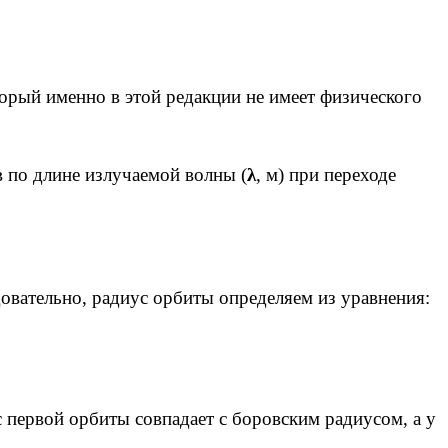
торый именно в этой редакции не имеет физического
в по длине излучаемой волны (
λ
, м) при переходе
довательно, радиус орбиты определяем из уравнения:
с первой орбиты совпадает с боровским радиусом, а у