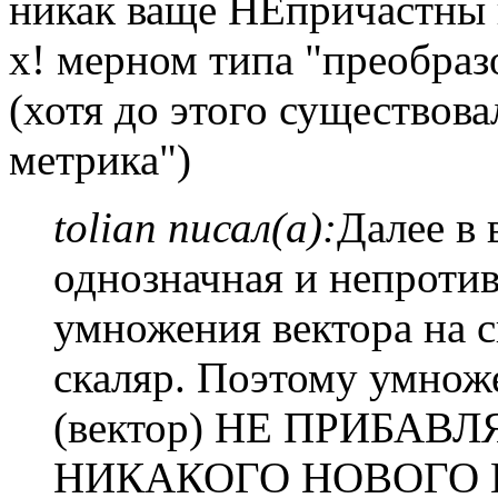
никак ваще НЕпричастн
х! мерном типа "преобраз
(хотя до этого существова
метрика")
tolian писал(а):
Далее в 
однозначная и непроти
умножения вектора на с
скаляр. Поэтому умнож
(вектор) НЕ ПРИБАВ
НИКАКОГО НОВОГО 