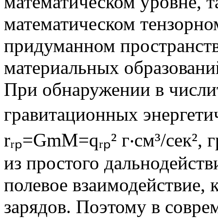
математическом уровне, т
математическом тензорно
придуманном пространстве
материальных образовани
При обнаружении в числи
гравитационных энергетиче
rᵣₚ=GmM=qᵣₚ² г‧см³/сек²,
из простого дальнодейств
полевое взаимодействие, к
зарядов. Поэтому в совр