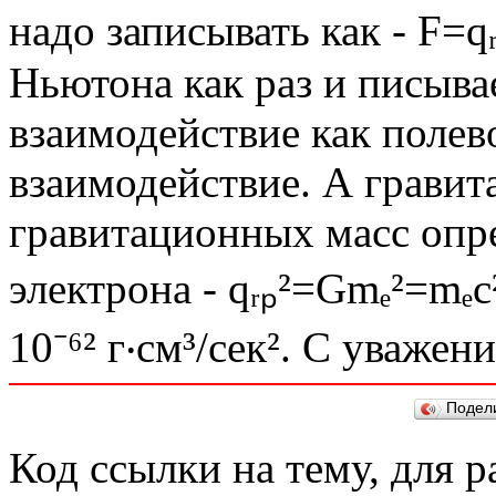
надо записывать как - F=qᵣ
Ньютона как раз и писыва
взаимодействие как полев
взаимодействие. А грави
гравитационных масс опре
электрона - qᵣₚ²=Gmₑ²=mₑc²‧
10⁻⁶² г‧см³/сек². С уважен
Подел
Код ссылки на тему, для 