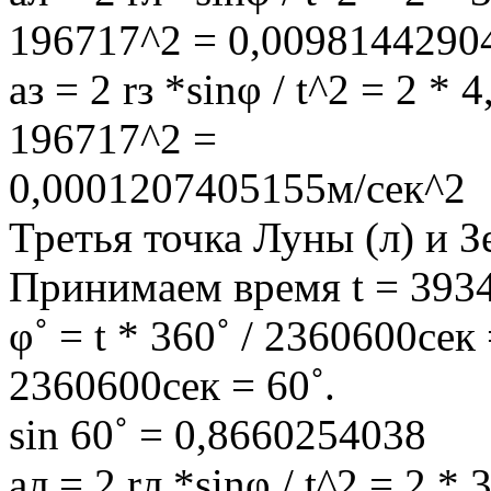
196717^2 = 0,0098144290
aз = 2 rз *sinφ / t^2 = 2 
196717^2 =
0,0001207405155м/сек^2
Третья точка Луны (л) и Зе
Принимаем время t = 393
φ˚ = t * 360˚ / 2360600сек
2360600сек = 60˚.
sin 60˚ = 0,8660254038
aл = 2 rл *sinφ / t^2 = 2