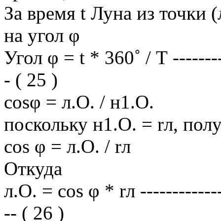
За время t Луна из точки (
на угол φ
Угол φ = t * 360˚ / Т ---------
- ( 25 )
cosφ = л.О. / н1.О.
поскольку н1.О. = rл, пол
cos φ = л.О. / rл
Откуда
л.О. = cos φ * rл --------------
-- ( 26 )