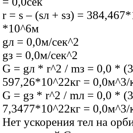
= 0,0сек
r = s – (sл + sз) = 384,467
*10^6м
gл = 0,0м/сек^2
gз = 0,0м/сек^2
G = gл * r^2 / mз = 0,0 * 
597,26*10^22кг = 0,0м^3/
G = gз * r^2 / mл = 0,0 * 
7,3477*10^22кг = 0,0м^3/
Нет ускорения тел на орб