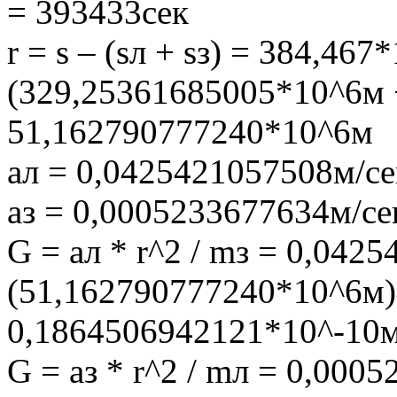
= 393433сек
r = s – (sл + sз) = 384,467
(329,25361685005*10^6м 
51,162790777240*10^6м
aл = 0,0425421057508м/се
aз = 0,0005233677634м/се
G = aл * r^2 / mз = 0,042
(51,162790777240*10^6м)^
0,1864506942121*10^-10м
G = aз * r^2 / mл = 0,000