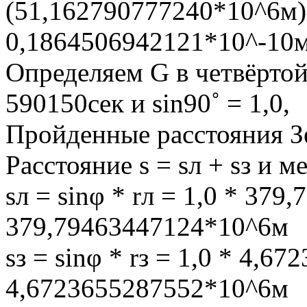
(51,162790777240*10^6м)^
0,1864506942121*10^-10м
Определяем G в четвёртой 
590150сек и sin90˚ = 1,0,
Пройденные расстояния Зе
Расстояние s = sл + sз и 
sл = sinφ * rл = 1,0 * 37
379,79463447124*10^6м
sз = sinφ * rз = 1,0 * 4,
4,6723655287552*10^6м