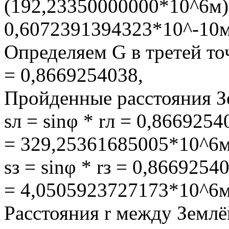
(192,23350000000*10^6м)^
0,6072391394323*10^-10м
Определяем G в третей точ
= 0,8669254038,
Пройденные расстояния Зе
sл = sinφ * rл = 0,86692
= 329,25361685005*10^6
sз = sinφ * rз = 0,86692
= 4,0505923727173*10^6
Расстояния r между Землё