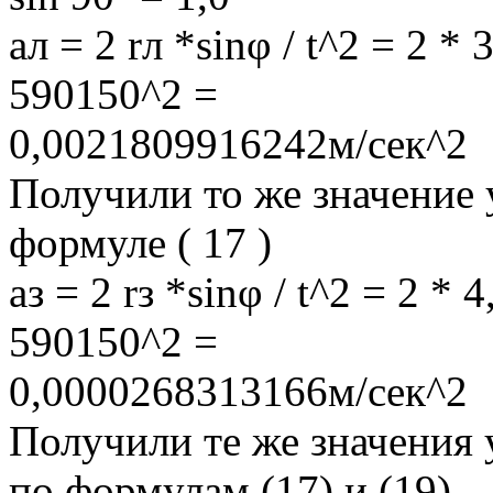
aл = 2 rл *sinφ / t^2 = 2 
590150^2 =
0,0021809916242м/сек^2
Получили то же значение 
формуле ( 17 )
aз = 2 rз *sinφ / t^2 = 2 
590150^2 =
0,0000268313166м/сек^2
Получили те же значения 
по формулам (17) и (19)