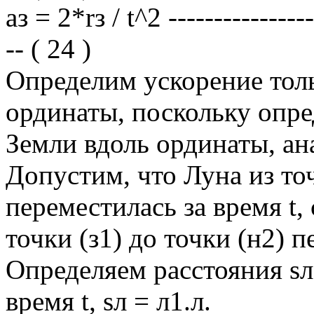
aз = 2*rз / t^2 -----------------
-- ( 24 )
Определим ускорение тол
ординаты, поскольку опре
Земли вдоль ординаты, ан
Допустим, что Луна из точ
переместилась за время t,
точки (з1) до точки (н2) п
Определяем расстояния sл
время t, sл = л1.л.