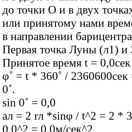
до точки О и в двух точк
или принятому нами време
в направлении барицентра
Первая точка Луны (л1) и 
Принятое время t = 0,0сек
φ˚ = t * 360˚ / 2360600сек
0˚.
sin 0˚ = 0,0
aл = 2 rл *sinφ / t^2 = 2 
0,0^2 = 0,0м/сек^2