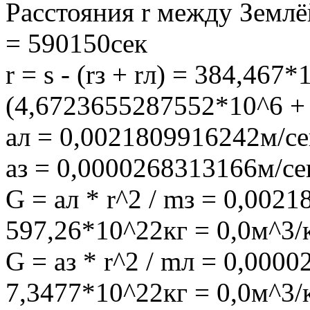
Расстояния r между Землё
= 590150сек
r = s - (rз + rл) = 384,467
(4,6723655287552*10^6 +
aл = 0,0021809916242м/се
aз = 0,0000268313166м/се
G = aл * r^2 / mз = 0,002
597,26*10^22кг = 0,0м^3/
G = aз * r^2 / mл = 0,000
7,3477*10^22кг = 0,0м^3/