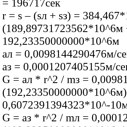
= 196717сек
r = s – (sл + sз) = 384,467
(189,89731723562*10^6м 
192,23350000000*10^6м
aл = 0,0098144290476м/се
aз = 0,0001207405155м/се
G = aл * r^2 / mз = 0,009
(192,23350000000*10^6м)^
0,6072391394323*10^-10м
G = aз * r^2 / mл = 0,000