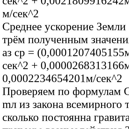
сек^2 + 0,0021809916242м
м/сек^2
Среднее ускорение Земли о
трём полученным значен
aз ср = (0,0001207405155
сек^2 + 0,0000268313166м/
0,0002234654201м/сек^2
Проверяем по формулам G =
mл из закона всемирного т
сколько постоянна гравит