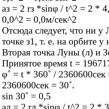
aз = 2 rз *sinφ / t^2 = 2 
0,0^2 = 0,0м/сек^2
Отсюда следует, что ни у 
точке з1, т. е. на орбите у
Вторая точка Луны (л) и З
Принятое время t = 19671
φ˚ = t * 360˚ / 2360600сек
2360600сек = 30˚.
sin 30˚ = 0,5
aл = 2 rл *sinφ / t^2 = 2 