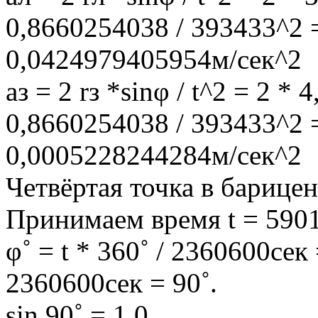
0,8660254038 / 393433^2 
0,0424979405954м/сек^2
aз = 2 rз *sinφ / t^2 = 2 
0,8660254038 / 393433^2 
0,0005228244284м/сек^2
Четвёртая точка в барице
Принимаем время t = 5901
φ˚ = t * 360˚ / 2360600сек
2360600сек = 90˚.
sin 90˚ = 1,0