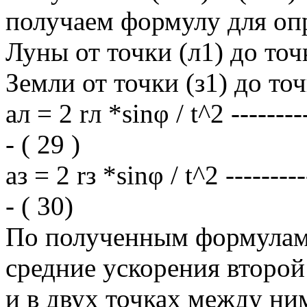
получаем формулу для оп
Луны от точки (л1) до точ
Земли от точки (з1) до точ
aл = 2 rл *sinφ / t^2 ----------
- ( 29 )
aз = 2 rз *sinφ / t^2 ----------
- ( 30)
По полученным формулам (
средние ускорения второй
и в двух точках между ним