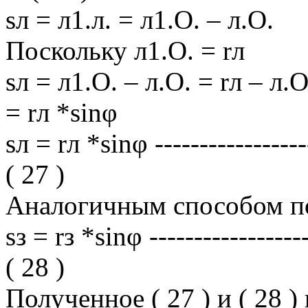
sл = л1.л. = л1.О. – л.О.
Поскольку л1.О. = rл
sл = л1.О. – л.О. = rл – л.О
= rл *sinφ
sл = rл *sinφ ------------------
( 27 )
Аналогичным способом п
sз = rз *sinφ ------------------
( 28 )
Полученное ( 27 ) и ( 28 ) 