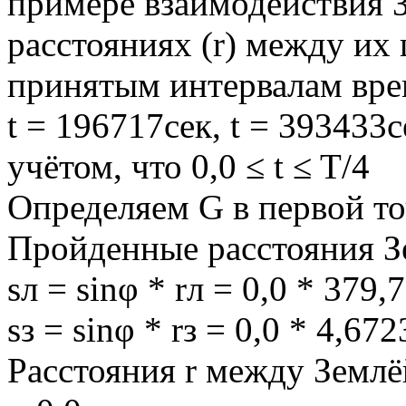
примере взаимодействия 
расстояниях (r) между их
принятым интервалам време
t = 196717сек, t = 393433се
учётом, что 0,0 ≤ t ≤ T/4
Определяем G в первой точк
Пройденные расстояния Зе
sл = sinφ * rл = 0,0 * 37
sз = sinφ * rз = 0,0 * 4,
Расстояния r между Землё