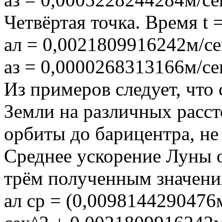
Четвёртая точка. Время t =
aл = 0,0021809916242м/се
aз = 0,0000268313166м/се
Из примеров следует, что
Земли на различных расст
орбиты до барицентра, не
Среднее ускорение Луны от
трём полученным значен
aл ср = (0,0098144290476