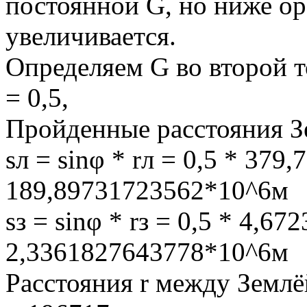
постоянной G, но ниже ор
увеличивается.
Определяем G во второй то
= 0,5,
Пройденные расстояния Зе
sл = sinφ * rл = 0,5 * 37
189,89731723562*10^6м
sз = sinφ * rз = 0,5 * 4,
2,3361827643778*10^6м
Расстояния r между Землё