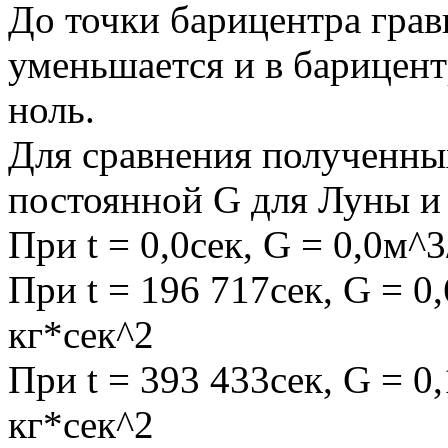
До точки барицентра гра
уменьшается и в барицент
ноль.
Для сравнения полученны
постоянной G для Луны и
При t = 0,0сек, G = 0,0м^
При t = 196 717сек, G = 
кг*сек^2
При t = 393 433сек, G = 
кг*сек^2