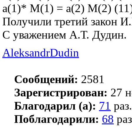
a(1)* M(1) = a(2) M(2) (11
Получили третий закон И
С уважением А.Т. Дудин.
AleksandrDudin
Сообщений:
2581
Зарегистрирован:
27 н
Благодарил (а):
71
раз.
Поблагодарили:
68
раз