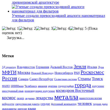
древнеримской архитектуре
Ученые создали превосходящий аналоги наноматериал
для фильтров
(Пока
оценок нет)
Загрузка...
Метки
Земля
Владивосток
Германия
Дальний Восток
Италия
3Д принтер
Луна
Роскосмос
МФТИ
Москва
Новосибирск
РАН
Нижний Новгород
Россия
Томск
Страны
Самара
Санкт-Петербург
Солнечная система
города
ФАНО
ЦНИИмаш
Челябинск
авиация
арктика
гидрография
излучение
космодром Восточный
иностранный язык
ионизирующее излучение
металла
космос
лекарства
лазер
нанотехнологии
ледники
человек
сердце
нейросети
сверхтяжелая ракета
фотонный компьютер
черная дыра
языки
экзопланеты
энергия