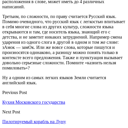
расположения в слове, может иметь до 4 различных
написаний.
Третьим, по сложности, по праву считается Русский язык.
Помимо очевидного, что русский язык с легкостью впитывает
в себя многие слова из других культур, сложности языка
открываются и там, где носитель языка, знающий его с
детства, и не заметит никаких затруднений. Например смена
ударения из одного слога в другой в одном и том же слове:
зАмок — замОк. Или же вовсе слова, которые пишутся и
произносятся одинаково, а разницу можно понять только в
контексте всего предложения. Также и пунктуация вызывает
довольно серьезные сложности. Помните «казнить нельзя
помиловать»?
Ну а одним из самых легких языков Земли считается
английский язык.
Previous Post
Кухня Московского государства
Next Post
Пилотируемый корабль на Луну