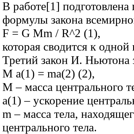
В работе[1] подготовлена
формулы закона всемирно
F = G Mm / R^2 (1),
которая сводится к одной 
Третий закон И. Ньютона 
M a(1) = ma(2) (2),
M – масса центрального т
a(1) – ускорение централь
m – масса тела, находящег
центрального тела.