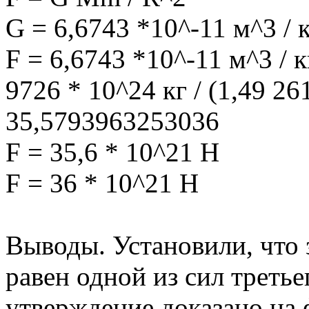
G = 6,6743 *10^-11 м^3 / 
F = 6,6743 *10^-11 м^3 / к
9726 * 10^24 кг / (1,49 2
35,5793963253036
F = 35,6 * 10^21 H
F = 36 * 10^21 H
Выводы. Установили, что 
равен одной из сил третье
утверждение доказано на