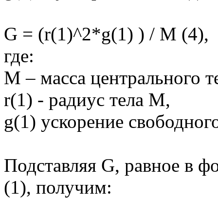
G = (r(1)^2*g(1) ) / M (4),
где:
M – масса центрального т
r(1) - радиус тела М,
g(1) ускорение свободног
Подставляя G, равное в фо
(1), получим: