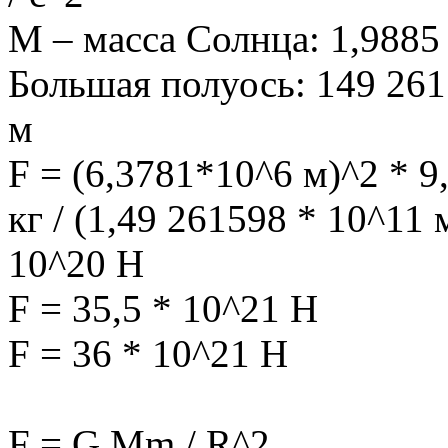
M – масса Солнца: 1,9885
Большая полуось: 149 261
м
F = (6,3781*10^6 м)^2 * 9
кг / (1,49 261598 * 10^11
10^20 H
F = 35,5 * 10^21 H
F = 36 * 10^21 H
F = G Mm / R^2