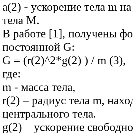
а(2) - ускорение тела m н
тела M.
В работе [1], получены 
постоянной G:
G = (r(2)^2*g(2) ) / m (3),
где:
m - масса тела,
r(2) – радиус тела m, нах
центрального тела.
g(2) – ускорение свободно