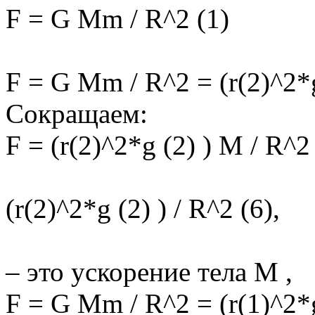
F = G Mm / R^2 (1)
F = G Mm / R^2 = (r(2)^2*
Сокращаем:
F = (r(2)^2*g (2) ) M / R^2
(r(2)^2*g (2) ) / R^2 (6),
– это ускорение тела M ,
F = G Mm / R^2 = (r(1)^2*