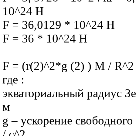
10^24 H
F = 36,0129 * 10^24 H
F = 36 * 10^24 H
F = (r(2)^2*g (2) ) M / R^2 
где :
экваториальный радиус Зе
м
g – ускорение свободного
/ с^2