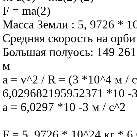
F = ma(2)
Масса Земли : 5, 9726 * 1
Средняя скорость на орбите
Большая полуось: 149 261
м
а = v^2 / R = (3 *10^4 м / 
6,029682195952371 *10 -3
а = 6,0297 *10 -3 м / с^2
F = 5, 9726 * 10^24 кг * 6