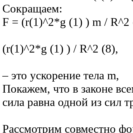
Сокращаем:
F = (r(1)^2*g (1) ) m / R^2 
(r(1)^2*g (1) ) / R^2 (8),
– это ускорение тела m,
Покажем, что в законе вс
сила равна одной из сил т
Рассмотрим совместно форм