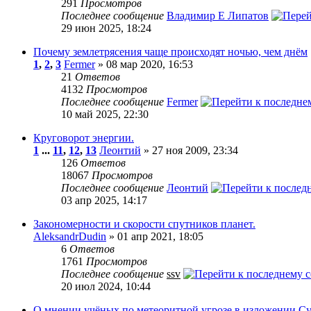
291
Просмотров
Последнее сообщение
Владимир Е Липатов
29 июн 2025, 18:24
Почему землетрясения чаще происходят ночью, чем днём
1
,
2
,
3
Fermer
» 08 мар 2020, 16:53
21
Ответов
4132
Просмотров
Последнее сообщение
Fermer
10 май 2025, 22:30
Круговорот энергии.
1
...
11
,
12
,
13
Леонтий
» 27 ноя 2009, 23:34
126
Ответов
18067
Просмотров
Последнее сообщение
Леонтий
03 апр 2025, 14:17
Закономерности и скорости спутников планет.
AleksandrDudin
» 01 апр 2021, 18:05
6
Ответов
1761
Просмотров
Последнее сообщение
ssv
20 июл 2024, 10:44
О мнении учёных по метеоритной угрозе в изложении С