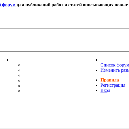
й форум
для публикаций работ и статей описывающих новые т
ИНФОРМАЦИЯ
НОВОСТИ 
ТЕХНИЧЕСКАЯ ПОДДЕРЖКА
Список фору
ЕНИЯ
ПОЖЕЛАНИЯ
Изменить раз
ПРАВИЛА ФОРУМА
Правила
ЧАСТО ЗАДАВАЕМЫЕ ВОПРОСЫ
Регистрация
НАУК
РУКОВОДСТВО ПО BBCODE
Вход
ДОПОЛНИТЕЛЬНЫЕ BBCODE