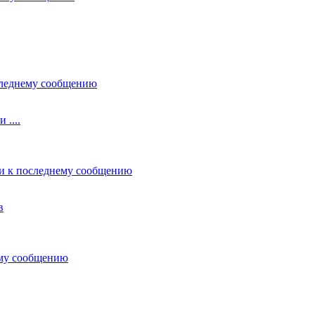
....
в