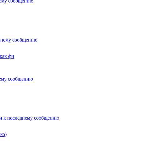
 как фи
ко)