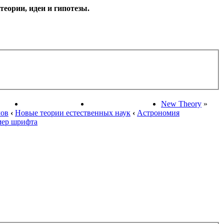
еории, идеи и гипотезы.
НАУКИ
ПОИСК ТЕОРИЙ
СТАРЫЙ ПОРТАЛ
New Theory
»
мов
‹
Новые теории естественных наук
‹
Астрономия
мер шрифта