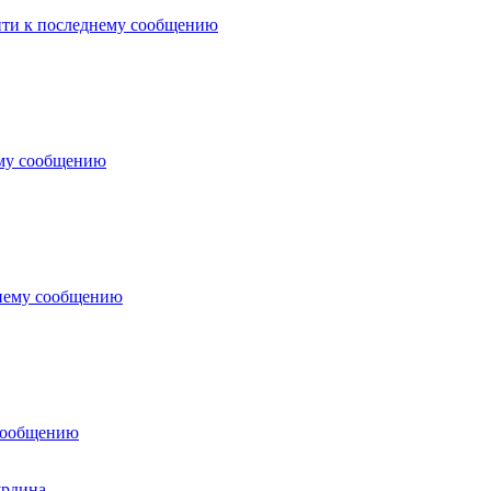
урдина