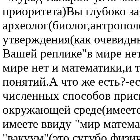
приоритета)Вы глубоко з
археолог(биолог,антропол
утверждения(как очевидны
Вашей реплике"в мире нет.
мире нет и математики,и 
понятий.А что же есть?-е
численных способов прис
окружающей среде(имеетс
имеете ввиду "мир матема
"вакуум"(это сугубо физи