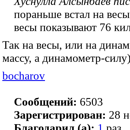
Хуснулла Алсынбаев пис
пораньше встал на весы,
весы показывают 76 ки
Так на весы, или на дин
массу, а динамометр-силу)
bocharov
Сообщений:
6503
Зарегистрирован:
28 н
Благодарил (а):
1
раз.