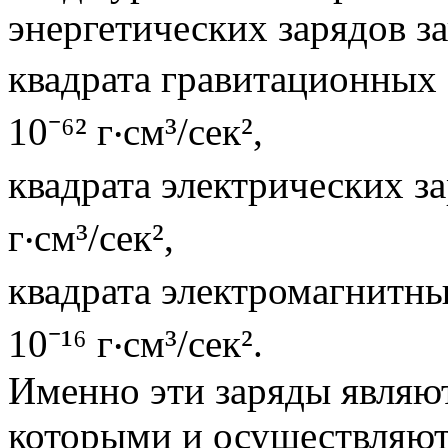
энергетических зарядов з
квадрата гравитационных з
10⁻⁶² г‧см³/сек²,
квадрата электрических зар
г‧см³/сек²,
квадрата электромагнитных
10⁻¹⁶ г‧см³/сек².
Именно эти заряды являют
которыми и осуществляют