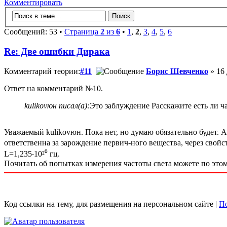
Комментировать
Сообщений: 53 •
Страница
2
из
6
•
1
,
2
,
3
,
4
,
5
,
6
Re: Две ошибки Дирака
Комментарий теории:
#11
Борис Шевченко
» 16 
Ответ на комментарий №10.
kulikovюн писал(а):
Это заблуждение Расскажите есть ли ча
Уважаемый kulikovюн. Пока нет, но думаю обязательно будет. А
ответственна за зарождение первич-ного вещества, через свойс
L=1,235‧10²⁰ гц.
Почитать об попытках измерения частоты света можете по этому
Код ссылки на тему, для размещения на персональном сайте |
По