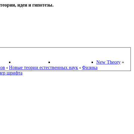
еории, идеи и гипотезы.
НАУКИ
ПОИСК ТЕОРИЙ
СТАРЫЙ ПОРТАЛ
New Theory
»
мов
‹
Новые теории естественных наук
‹
Физика
мер шрифта