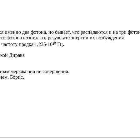
именно два фотона, но бывает, что распадаются и на три фотона
го фотона возникла в результате энергии их возбуждения.
астоту прядка 1,235·10²⁰ Гц.
икой Дирака
нным меркам она не совершенна.
ием, Борис.