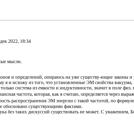
дек 2022, 18:34
ные мысли.
конов и определений, опираюсь на уже существу-ющие законы и 
у я и исхожу из того, что установленные ЭМ свойства вакуума, 
ь только система из емкости и индуктивности, значит в поле физ
ансная частота, которая, как я считаю, определяется через выраж
ость распространения ЭМ энергии с такой частотой, по формуле 
все обосновано существующими фактами.
аука без таких дискуссий существовать не может. С уважением, Б