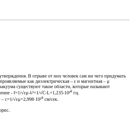
утверждения. В отрыве от них человек сам ни чего придумать
проявляемые как диэлектрическая – ε и магнитная – μ
. вакуума существуют такие области, которые называют
ение - f=1/√εμ‧λ²=1/√C‧L=1,235‧10²⁰ гц.
– с=1/√εμ=2,998·10¹⁰ см/сек.
орис.