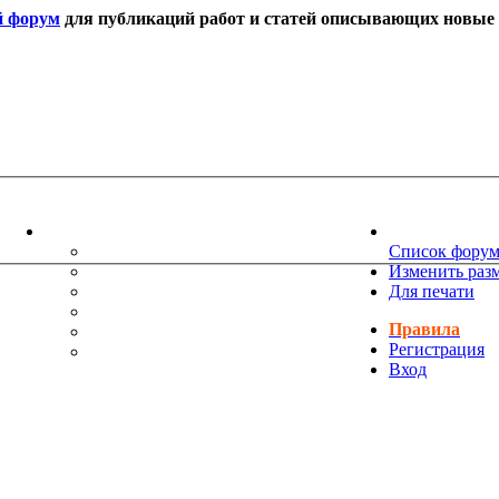
й форум
для публикаций работ и статей описывающих новые т
ИНФОРМАЦИЯ
НОВОСТИ 
ТЕХНИЧЕСКАЯ ПОДДЕРЖКА
Список фору
ЕНИЯ
ПОЖЕЛАНИЯ
Изменить раз
ПРАВИЛА ФОРУМА
Для печати
ЧАСТО ЗАДАВАЕМЫЕ ВОПРОСЫ
Правила
НАУК
РУКОВОДСТВО ПО BBCODE
Регистрация
ДОПОЛНИТЕЛЬНЫЕ BBCODE
Вход