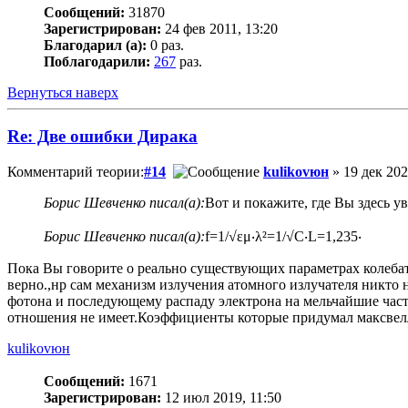
Сообщений:
31870
Зарегистрирован:
24 фев 2011, 13:20
Благодарил (а):
0 раз.
Поблагодарили:
267
раз.
Вернуться наверх
Re: Две ошибки Дирака
Комментарий теории:
#14
kulikovюн
» 19 дек 202
Борис Шевченко писал(а):
Вот и покажите, где Вы здесь 
Борис Шевченко писал(а):
f=1/√εμ‧λ²=1/√C‧L=1,235‧
Пока Вы говорите о реально существующих параметрах колебат
верно.,нр сам механизм излучения атомного излучателя никто 
фотона и последующему распаду электрона на мельчайшие част
отношения не имеет.Коэффициенты которые придумал максвелл
kulikovюн
Сообщений:
1671
Зарегистрирован:
12 июл 2019, 11:50