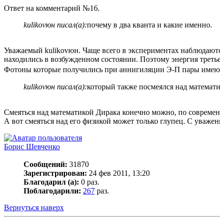
Ответ на комментарий №16.
kulikovюн писал(а):
почему в два кванта и какие именно.
Уважаемый kulikovюн. Чаще всего в экспериментах наблюдаются 
находились в возбужденном состоянии. Поэтому энергия третье
Фотоны которые получились при аннигиляции Э-П пары имею ч
kulikovюн писал(а):
который также посмеялся над математ
Смеяться над математикой Дирака конечно можно, по совреме
А вот смеяться над его физикой может только глупец. С уважен
Борис Шевченко
Сообщений:
31870
Зарегистрирован:
24 фев 2011, 13:20
Благодарил (а):
0 раз.
Поблагодарили:
267
раз.
Вернуться наверх