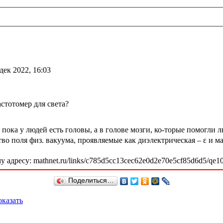
дек 2022, 16:03
стотомер для света?
 пока у людей есть головы, а в голове мозги, ко-торые помогли 
тво поля физ. вакуума, проявляемые как диэлектрическая – ε и ма
 адресу: mathnet.ru/links/c785d5cc13cec62e0d2e70e5cf85d6d5/qe1
Поделиться…
казать