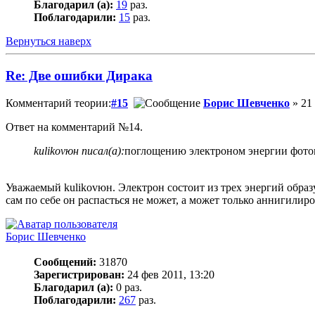
Благодарил (а):
19
раз.
Поблагодарили:
15
раз.
Вернуться наверх
Re: Две ошибки Дирака
Комментарий теории:
#15
Борис Шевченко
» 21 
Ответ на комментарий №14.
kulikovюн писал(а):
поглощению электроном энергии фотон
Уважаемый kulikovюн. Электрон состоит из трех энергий образ
сам по себе он распасться не может, а может только аннигилир
Борис Шевченко
Сообщений:
31870
Зарегистрирован:
24 фев 2011, 13:20
Благодарил (а):
0 раз.
Поблагодарили:
267
раз.