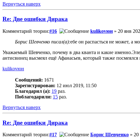
Вернуться наверх
Re: Две ошибки Дирака
Комментарий теории:
#16
kulikovюн
» 20 янв 202
Борис Шевченко писал(а):
ебе он распасться не может, а 
Уважаемый Шевченко, почему в два кванта и какие именно.Эл
антисвинец высмеял ещё Афанасьев, который также посмеялся н
kulikovюн
Сообщений:
1671
Зарегистрирован:
12 июл 2019, 11:50
Благодарил (а):
19
раз.
Поблагодарили:
15
раз.
Вернуться наверх
Re: Две ошибки Дирака
Комментарий теории:
#17
Борис Шевченко
» 20 