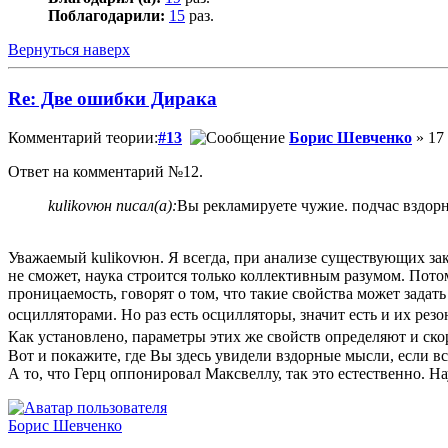
Поблагодарили:
15
раз.
Вернуться наверх
Re: Две ошибки Дирака
Комментарий теории:
#13
Борис Шевченко
» 17 
Ответ на комментарий №12.
kulikovюн писал(а):
Вы рекламируете чужие. подчас вздор
Уважаемый kulikovюн. Я всегда, при анализе существующих за
не сможет, наука строится только коллективным разумом. Потом
проницаемость, говорят о том, что такие свойства может задат
осцилляторами. Но раз есть осцилляторы, значит есть и их резон
Как установлено, параметры этих же свойств определяют и скор
Вот и покажите, где Вы здесь увидели вздорные мысли, если 
А то, что Герц оппонировал Максвеллу, так это естественно. Н
Борис Шевченко