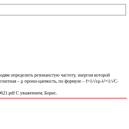
людям определить резонанстую частоту, энергия которой
гнитная – μ прони-цаемость, по формуле – f=1/√εμ‧λ²=1/√C‧
0621.pdf C уважением, Борис.