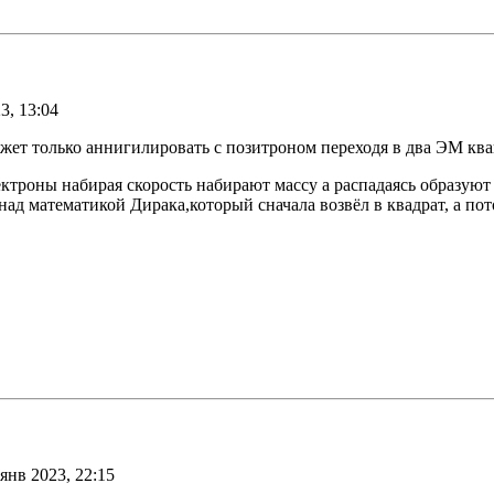
3, 13:04
может только аннигилировать с позитроном переходя в два ЭМ ква
ектроны набирая скорость набирают массу а распадаясь образу
ад математикой Дирака,который сначала возвёл в квадрат, а пот
янв 2023, 22:15