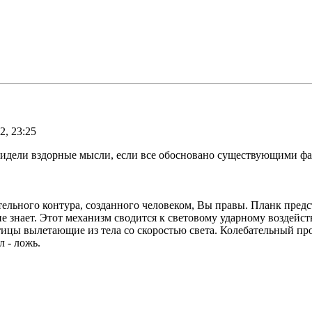
2, 23:25
увидели вздорные мысли, если все обосновано существующими фа
ельного контура, созданного человеком, Вы правы. Планк предс
не знает. Этот механизм сводится к световому ударному воздей
ицы вылетающие из тела со скоростью света. Колебательный про
 - ложь.