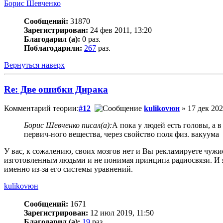
Борис Шевченко
Сообщений:
31870
Зарегистрирован:
24 фев 2011, 13:20
Благодарил (а):
0 раз.
Поблагодарили:
267
раз.
Вернуться наверх
Re: Две ошибки Дирака
Комментарий теории:
#12
kulikovюн
» 17 дек 202
Борис Шевченко писал(а):
А пока у людей есть головы, а 
первич-ного вещества, через свойство поля физ. вакуума
У вас, к сожалению, своих мозгов нет и Вы рекламируете чужи
изготовленным людьми и не понимая принципа радиосвязи. И я 
именно из-за его системы уравнений.
kulikovюн
Сообщений:
1671
Зарегистрирован:
12 июл 2019, 11:50
Благодарил (а):
19
раз.