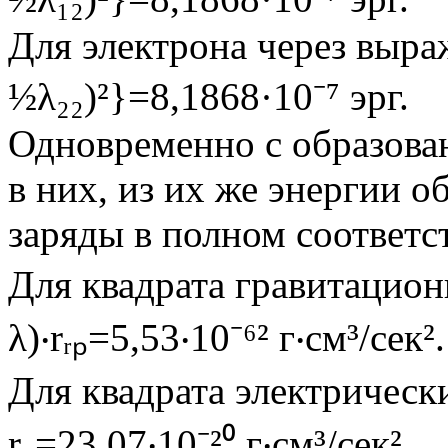
Для электрона через выраж
½λ₂₂)²}=8,1868·10⁻⁷ эрг.
Одновременно с образован
в них, из их же энергии о
заряды в полном соответс
Для квадрата гравитационн
λ)‧rᵣₚ=5,53‧10⁻⁶² г‧см³/сек².
Для квадрата электрических
r₀=23,07‧10⁻²⁰ г‧см³/сек²