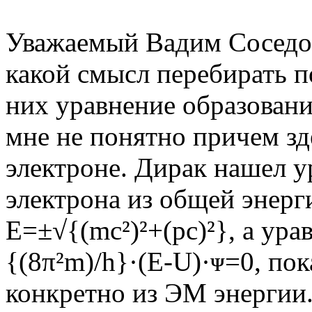
Уважаемый Вадим Соседов
какой смысл перебирать п
них уравнение образовани
мне не понятно причем зд
электроне. Дирак нашел у
электрона из общей энерг
Е=±√{(mc²)²+(pc)²}, а ура
{(8π²m)/h}·(E-U)·ᴪ=0, пок
конкретно из ЭМ энергии.