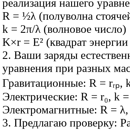
реализация нашего уравне
R = ½λ (полуволна стояче
k = 2π/λ (волновое число)
K×r = E² (квадрат энергии
2. Ваши заряды естествен
уравнения при разных ма
Гравитационные: R = rᵣₚ, k
Электрические: R = r₀, k =
Электромагнитные: R = λ, 
3. Предлагаю проверку: Р