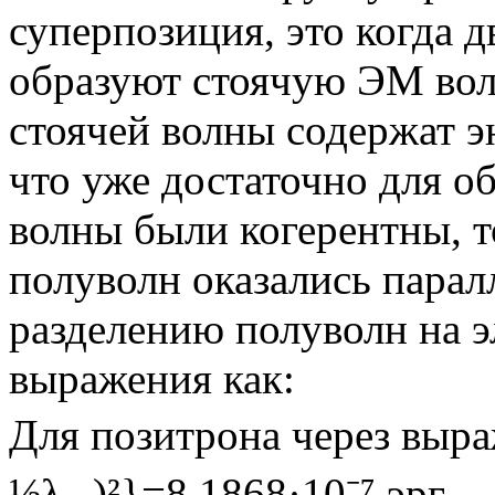
суперпозиция, это когда 
образуют стоячую ЭМ вол
стоячей волны содержат э
что уже достаточно для о
волны были когерентны, 
полуволн оказались парал
разделению полуволн на э
выражения как:
Для позитрона через выра
½λ₁₂)²}=8,1868·10⁻⁷ эрг.