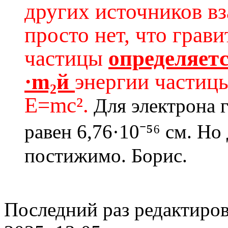
других источников в
просто нет, что грав
частицы
определяет
·m₂й
энергии частицы
E=mc².
Для электрона 
равен 6,76·10⁻⁵⁶ см. Но 
постижимо. Борис.
Последний раз редактиро