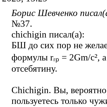
Борис Шевченко писал(
№37.
chichigin писал(а):
БШ до сих пор не желае
формулы rᵣₚ = 2Gm/c², 
отсебятину.
Chichigin. Вы, вероятно
пользуетесь только чужи