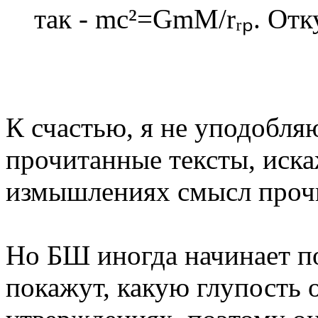
так - mc²=GmM/rᵣₚ. Отк
К счастью, я не уподобля
прочитанные тексты, иска
измышлениях смысл проч
Но БШ иногда начинает по
покажут, какую глупость 