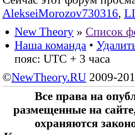
AlekseiMorozov730316
,
L
New Theory
»
Список ф
Наша команда
•
Удалить
пояс: UTC + 3 часа
©
NewTheory.RU
2009-20
Все права на опу
размещенные на сайте
охраняются законо