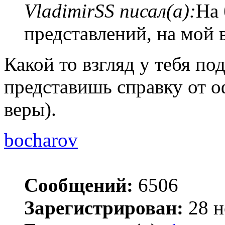
VladimirSS писал(а):
На 
представлений, на мой в
Какой то взгляд у тебя п
представишь справку от о
веры).
bocharov
Сообщений:
6506
Зарегистрирован:
28 н