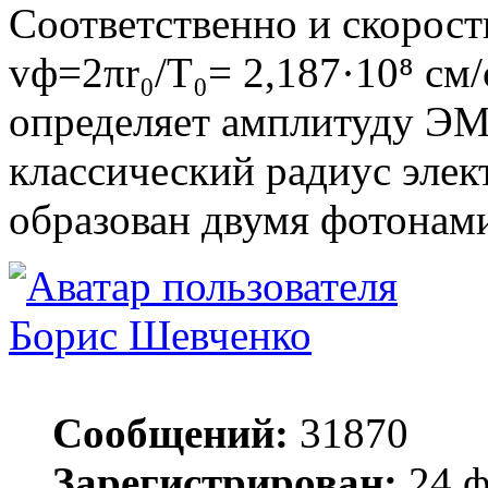
Соответственно и скорость
vф=2πr₀/T₀= 2,187·10⁸ см/с
определяет амплитуду ЭМ
классический радиус элект
образован двумя фотонами
Борис Шевченко
Сообщений:
31870
Зарегистрирован:
24 ф