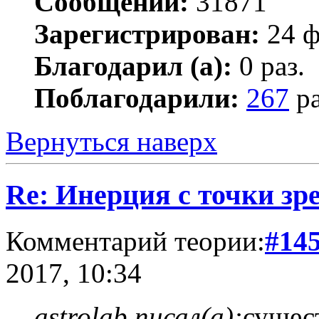
Сообщений:
31871
Зарегистрирован:
24 ф
Благодарил (а):
0 раз.
Поблагодарили:
267
ра
Вернуться наверх
Re: Инерция с точки зр
Комментарий теории:
#14
2017, 10:34
astrolab писал(а):
сущес