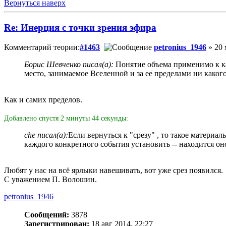
Вернуться наверх
Re: Инерция с точки зрения эфира
Комментарий теории:
#1463
petronius_1946
» 20 
Борис Шевченко писал(а):
Понятие объема применимо к как
место, занимаемое Вселенной и за ее пределами ни какого
Как и самих пределов.
Добавлено спустя 2 минуты 44 секунды:
che писал(а):
Если вернуться к "срезу" , то такое матери
каждого конкретного события установить -- находится оно
Любят у нас на всё ярлыки навешивать, вот уже срез появился.
С уважением П. Волошин.
petronius_1946
Сообщений:
3878
Зарегистрирован:
18 авг 2014, 22:27