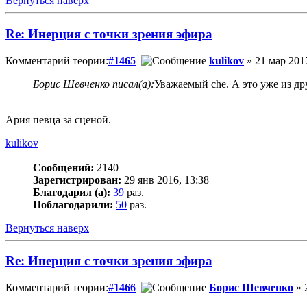
Вернуться наверх
Re: Инерция с точки зрения эфира
Комментарий теории:
#1465
kulikov
» 21 мар 2017
Борис Шевченко писал(а):
Уважаемый che. А это уже из дру
Ария певца за сценой.
kulikov
Сообщений:
2140
Зарегистрирован:
29 янв 2016, 13:38
Благодарил (а):
39
раз.
Поблагодарили:
50
раз.
Вернуться наверх
Re: Инерция с точки зрения эфира
Комментарий теории:
#1466
Борис Шевченко
» 