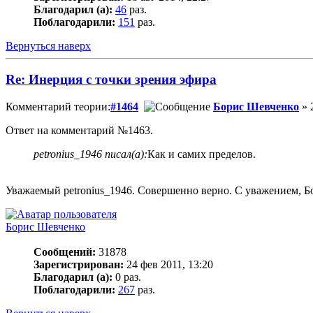
Благодарил (а):
46
раз.
Поблагодарили:
151
раз.
Вернуться наверх
Re: Инерция с точки зрения эфира
Комментарий теории:
#1464
Борис Шевченко
» 
Ответ на комментарий №1463.
petronius_1946 писал(а):
Как и самих пределов.
Уважаемый petronius_1946. Совершенно верно. С уважением, Б
Борис Шевченко
Сообщений:
31878
Зарегистрирован:
24 фев 2011, 13:20
Благодарил (а):
0 раз.
Поблагодарили:
267
раз.