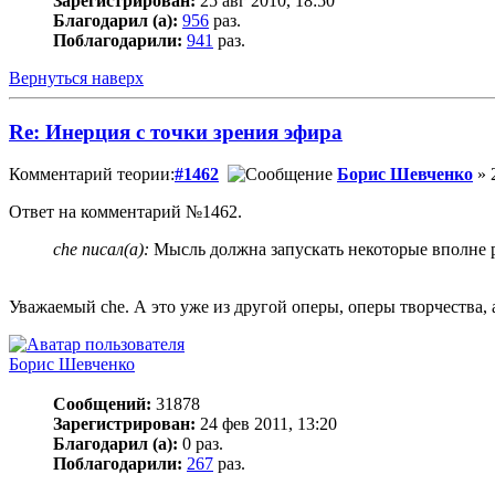
Зарегистрирован:
25 авг 2010, 18:50
Благодарил (а):
956
раз.
Поблагодарили:
941
раз.
Вернуться наверх
Re: Инерция с точки зрения эфира
Комментарий теории:
#1462
Борис Шевченко
» 
Ответ на комментарий №1462.
che писал(а):
Мысль должна запускать некоторые вполне
Уважаемый che. А это уже из другой оперы, оперы творчества, а
Борис Шевченко
Сообщений:
31878
Зарегистрирован:
24 фев 2011, 13:20
Благодарил (а):
0 раз.
Поблагодарили:
267
раз.