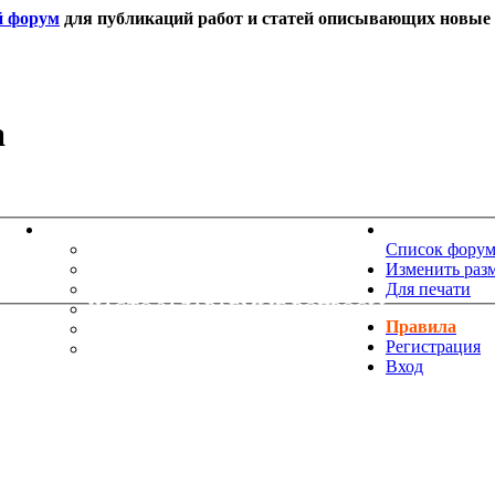
й форум
для публикаций работ и статей описывающих новые т
а
ИНФОРМАЦИЯ
НОВОСТИ 
ТЕХНИЧЕСКАЯ ПОДДЕРЖКА
Список фору
ЕНИЯ
ПОЖЕЛАНИЯ
Изменить раз
ПРАВИЛА ФОРУМА
Для печати
ЧАСТО ЗАДАВАЕМЫЕ ВОПРОСЫ
Правила
НАУК
РУКОВОДСТВО ПО BBCODE
Регистрация
ДОПОЛНИТЕЛЬНЫЕ BBCODE
Вход