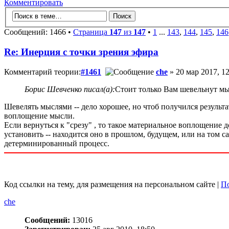
Комментировать
Сообщений: 1466 •
Страница
147
из
147
•
1
...
143
,
144
,
145
,
146
Re: Инерция с точки зрения эфира
Комментарий теории:
#1461
che
» 20 мар 2017, 12
Борис Шевченко писал(а):
Стоит только Вам шевельнут м
Шевелять мыслями -- дело хорошее, но чтоб получился резуль
воплощение мысли.
Если вернуться к "срезу" , то такое материальное воплощение
установить -- находится оно в прошлом, будущем, или на том с
детерминированный процесс.
Код ссылки на тему, для размещения на персональном сайте |
По
che
Сообщений:
13016