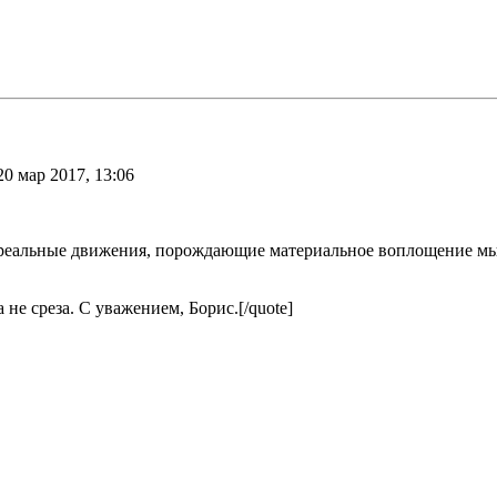
20 мар 2017, 13:06
 реальные движения, порождающие материальное воплощение м
 не среза. С уважением, Борис.[/quote]