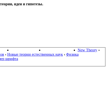
еории, идеи и гипотезы.
НАУКИ
ПОИСК ТЕОРИЙ
СТАРЫЙ ПОРТАЛ
New Theory
»
мов
‹
Новые теории естественных наук
‹
Физика
мер шрифта