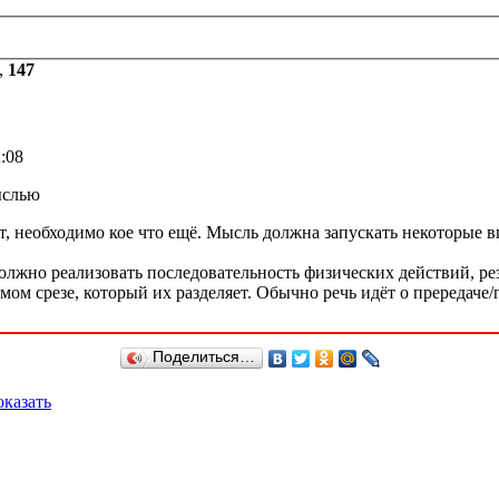
,
147
:08
ыслью
тат, необходимо кое что ещё. Мысль должна запускать некоторы
 должно реализовать последовательность физических действий, р
амом срезе, который их разделяет. Обычно речь идёт о прередач
Поделиться…
казать