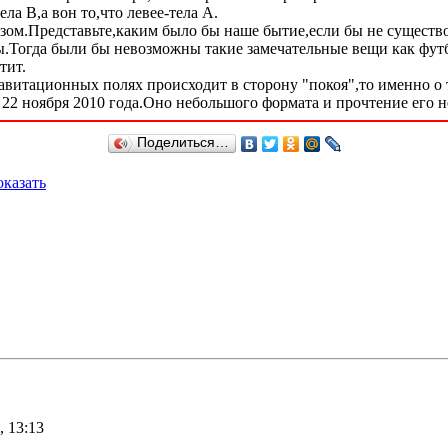
ла В,а вон то,что левее-тела А.
зом.Представьте,каким было бы наше бытие,если бы не существ
.Тогда были бы невозможны такие замечательные вещи как футбо
тит.
авитационных полях происходит в сторону "покоя",то именно о 
 22 ноября 2010 года.Оно небольшого формата и прочтение его н
Поделиться…
казать
, 13:13