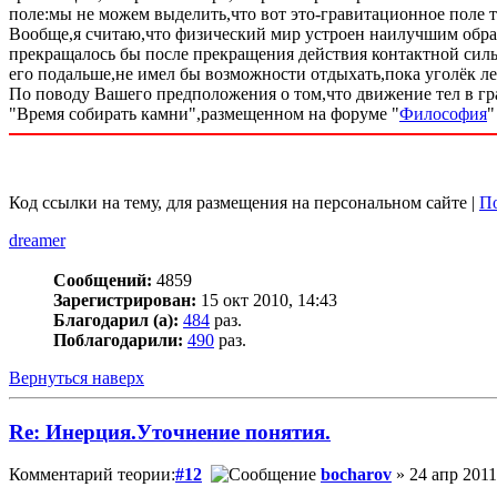
поле:мы не можем выделить,что вот это-гравитационное поле те
Вообще,я считаю,что физический мир устроен наилучшим обра
прекращалось бы после прекращения действия контактной силы
его подальше,не имел бы возможности отдыхать,пока уголёк ле
По поводу Вашего предположения о том,что движение тел в гр
"Время собирать камни",размещенном на форуме "
Философия
"
Код ссылки на тему, для размещения на персональном сайте |
По
dreamer
Сообщений:
4859
Зарегистрирован:
15 окт 2010, 14:43
Благодарил (а):
484
раз.
Поблагодарили:
490
раз.
Вернуться наверх
Re: Инерция.Уточнение понятия.
Комментарий теории:
#12
bocharov
» 24 апр 2011