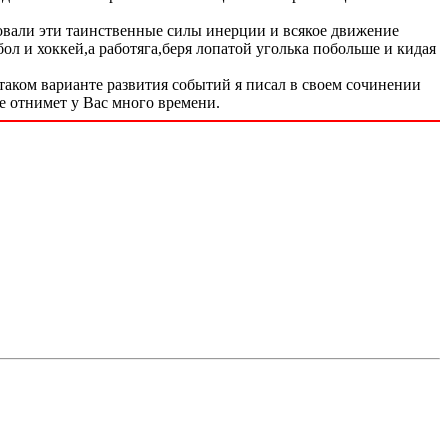
овали эти таинственные силы инерции и всякое движение
л и хоккей,а работяга,беря лопатой уголька побольше и кидая
таком варианте развития событий я писал в своем сочинении
е отнимет у Вас много времени.