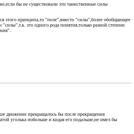
ие,если бы не существовали эти таинственные силы
ся этого принципа,то "поле",вместо "силы",более обобщающее
силы",т.к. это одного рода понятия,только разной степени
ния".
якое движение прекращалось бы после прекращения
атой уголька побольше и кидая его подальше,не имел бы