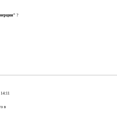
нерции"
?
 14:11
то в