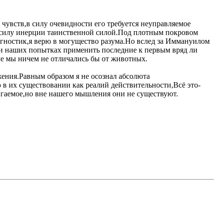
чувств,в силу очевидности его требуется неуправляемое
ю силу инерции таинственной силой.Под плотным покровом
гностик,я верю в могущество разума.Но вслед за Иммануилом
ри наших попытках применить последние к первым вряд ли
аче мы ничем не отличались бы от животных.
жения.Равным образом я не осознал абсолюта
рю в их существовании как реалий действительности,Всё это-
гаемое,но вне нашего мышления они не существуют.