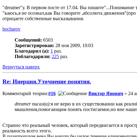
"dreamer"у. В первом посте от 17.04. Вы пишите"...Понимание 
"каюсь,я не осознал,как Вы говорите ,абсолюта движения"(про
отрицаете собственные высказывания.
bocharov
Сообщений:
6503
Зарегистрирован:
28 ноя 2009, 10:03
Благодарил (а):
1
раз.
Поблагодарили:
225
раз.
Вернуться наверх
Re: Инерция.Уточнение понятия.
Комментарий теории:
#16
Виктор Янович
» 24 а
dreamer писал(а):
я не верю в их существовании как реал
мышления,помогающим понять постигаемое,но вне наше
Странно что реальный человек, который передвигается в простр
реальность всего этого.
В позапрошлом веке Вы нашли бы целое течение единомышленни