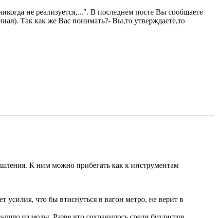
икогда не реализуется,...". В последнем посте Вы сообщаете
нал). Так как же Вас понимать?- Вы,то утверждаете,то
ышления. К ним можно прибегать как к инструментам
т усилия, что бы втиснуться в вагон метро, не верит в
шло из моды. Разве что сохранилось среди буддистов.