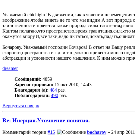
Уважаемый chichigin !В движении,как в явлении перемещения 
воображение,чтобы видеть не то что мы видим.А вот природа
таинственности прячется также природа силы тяготения,равно
Кантом полагаю,что пространство,время,гравитация,сила-это 
окажутся впору.И,все таки,надо пытаться,искать,падать,ошибат
Бочарову. Уважаемый господин Бочаров! В ответ на Вашу репл
скорости,пространства и т.д. и т.п.,можно привести много под
абстракции и условности нашего мышления. К ним можно при
dreamer
Сообщений:
4859
Зарегистрирован:
15 окт 2010, 14:43
Благодарил (а):
484
раз.
Поблагодарили:
490
раз.
Вернуться наверх
Re: Инерция.Уточнение понятия.
Комментарий теории:
#15
bocharov
» 24 апр 2011