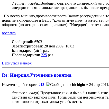
dreamer писал(а):
Вообще,я считаю,что физический мир у
инерции и всякое движение прекращалось бы после прек
. По моему мнению,противоречивость Ваших рассуждений в то
понятие,включающее и Вашу "контактную силу",в качестве прич
общности(по историческим причинам). "Инерция",в этом план
bocharov
Сообщений:
6503
Зарегистрирован:
28 ноя 2009, 10:03
Благодарил (а):
1
раз.
Поблагодарили:
225
раз.
Вернуться наверх
Re: Инерция.Уточнение понятия.
Комментарий теории:
#13
chichigin
» 24 апр 2011,
dreamer писал(а):
Представьте,каким было бы наше бытие,
действия контактной силы.Тогда были бы невозможны так
возможности отдыхать,пока уголёк летит.