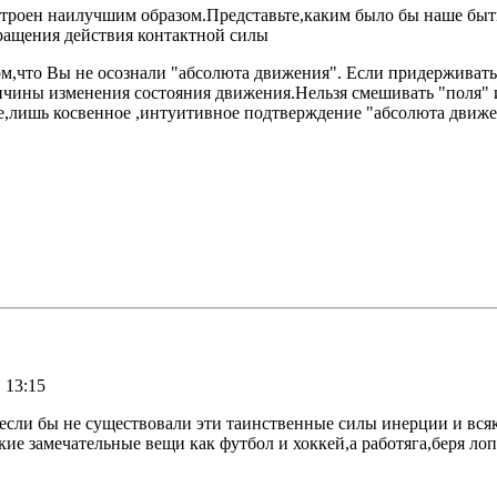
строен наилучшим образом.Представьте,каким было бы наше быт
ращения действия контактной силы
м,что Вы не осознали "абсолюта движения". Если придерживать
ины изменения состояния движения.Нельзя смешивать "поля" и "
е,лишь косвенное ,интуитивное подтверждение "абсолюта движе
 13:15
если бы не существовали эти таинственные силы инерции и вс
ие замечательные вещи как футбол и хоккей,а работяга,беря лоп