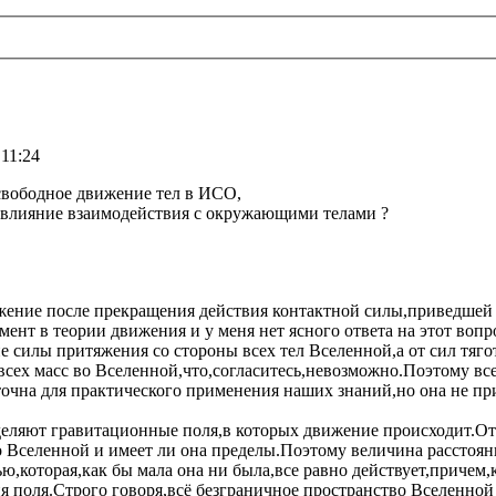
 11:24
 свободное движение тел в ИСО,
е влияние взаимодействия с окружающими телами ?
ижение после прекращения действия контактной силы,приведшей е
ент в теории движения и у меня нет ясного ответа на этот воп
 силы притяжения со стороны всех тел Вселенной,а от сил тяго
 всех масс во Вселенной,что,согласитесь,невозможно.Поэтому в
очна для практического применения наших знаний,но она не пр
ляют гравитационные поля,в которых движение происходит.Отве
во Вселенной и имеет ли она пределы.Поэтому величина расстоя
ю,которая,как бы мала она ни была,все равно действует,причем,
 поля.Строго говоря,всё безграничное пространство Вселенной