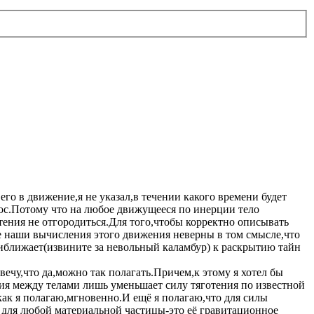
го в движение,я не указал,в течении какого времени будет
рос.Потому что на любое движущееся по инерции тело
тения не отгородиться.Для того,чтобы корректно описывать
се наши вычисления этого движения неверны в том смысле,что
иближает(извините за невольный каламбур) к раскрытию тайн
чу,что да,можно так полагать.Причем,к этому я хотел бы
ния между телами лишь уменьшает силу тяготения по известной
как я полагаю,мгновенно.И ещё я полагаю,что для силы
 для любой материальной частицы-это её гравитационное