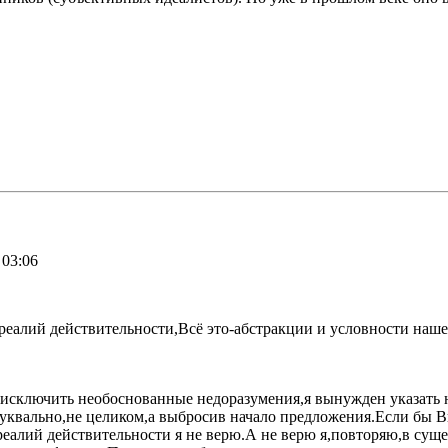
 03:06
 реалий действительности,Всё это-абстракции и условности наш
сключить необоснованные недоразумения,я вынужден указать н
буквально,не целиком,а выбросив начало предложения.Если бы 
 реалий действительности я не верю.А не верю я,повторяю,в сущ