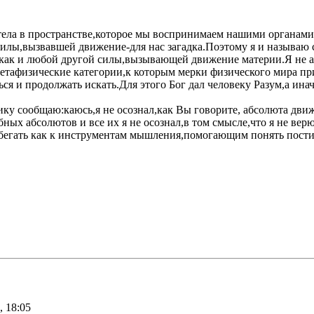
тела в пространстве,которое мы воспринимаем нашими органами 
 силы,вызвавшей движение-для нас загадка.Поэтому я и называ
 как и любой другой силы,вызывающей движение материи.Я не а
метафизические категории,к которым мерки физического мира п
ься и продолжать искать.Для этого Бог дал человеку Разум,а ин
ику сообщаю:каюсь,я не осознал,как Вы говорите, абсолюта дви
обных абсолютов и все их я не осознал,в том смысле,что я не ве
бегать как к инструментам мышления,помогающим понять пости
, 18:05