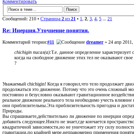
Комментировать
Сообщений: 210 •
Страница
2
из
21
•
1
,
2
,
3
,
4
,
5
...
21
Re: Инерция.Уточнение понятия.
Комментарий теории:
#11
dreamer
» 24 апр 2011,
chichigin писал(а):
Т.е. данное определение характеризует
когда на свободное движение этих тел не оказывают сво
?
Уважаемый chichigin! Когда я говорил,что тело продолжает дв
продолжаться это движение. Потому что это очень сложный мом
постоянно и безусловно оказывают гравитационное воздействие
реальное движение реального тела необходимо учесть влияние
они приблизительны.Эта приблизительность пригодна и достат
Природы.
Вы спрашиваете,действительно ли движение по инерции опреде
добавить следующее.Никто не знает,где кончается пространст
квадратичной зависимости,но не уничтожает эту силу полность
гравитации,по крайней мере,неправомерно применения понятия