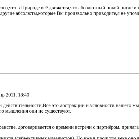
того,что в Природе всё движется,что абсолютный покой нигде и н
 другие абсолюты,которые Вы произвольно приводите,я не упоми
пр 2011, 18:40
ий действительности,Всё это-абстракции и условности нашего м
го мышления они не существуют.
анстве, договаривается о времени встречи с партнёром, прилагае
ков (субъективных идеалистов). Но уже в прошлом веке оно вы