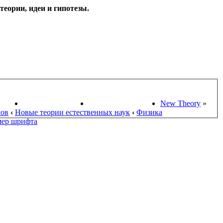
еории, идеи и гипотезы.
НАУКИ
ПОИСК ТЕОРИЙ
СТАРЫЙ ПОРТАЛ
New Theory
»
мов
‹
Новые теории естественных наук
‹
Физика
мер шрифта