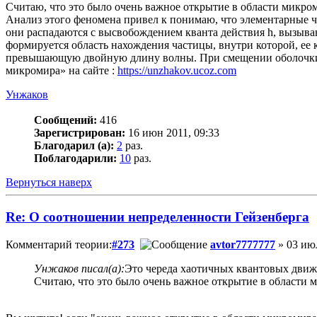
Считаю, что это было очень важное открытие в области микром
Анализ этого феномена привел к понимаю, что элементарные 
они распадаются с высвобождением кванта действия h, вызыва
формируется область нахождения частицы, внутри которой, ее 
превышающую двойную длину волны. При смещении оболочки ф
микромира» на сайте :
https://unzhakov.ucoz.com
Унжаков
Сообщений:
416
Зарегистрирован:
16 июн 2011, 09:33
Благодарил (а):
2
раз.
Поблагодарили:
10
раз.
Вернуться наверх
Re: О соотношении непределенности Гейзенберга
Комментарий теории:
#273
avtor7777777
» 03 июл
Унжаков писал(а):
Это череда хаотичных квантовых движе
Считаю, что это было очень важное открытие в области 