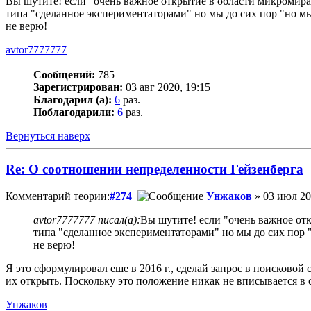
Вы шутите! если "очень важное открытие в области микромира
типа "сделанное экспериментаторами" но мы до сих пор "но мы
не верю!
avtor7777777
Сообщений:
785
Зарегистрирован:
03 авг 2020, 19:15
Благодарил (а):
6
раз.
Поблагодарили:
6
раз.
Вернуться наверх
Re: О соотношении непределенности Гейзенберга
Комментарий теории:
#274
Унжаков
» 03 июл 20
avtor7777777 писал(а):
Вы шутите! если "очень важное от
типа "сделанное экспериментаторами" но мы до сих пор 
не верю!
Я это сформулировал еше в 2016 г., сделай запрос в поисково
их открыть. Поскольку это положение никак не вписывается в
Унжаков