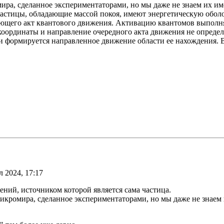
ира, сделанное экспериментаторами, но мы даже не знаем их им
частицы, обладающие массой покоя, имеют энергетическую обол
ющего акт квантового движения. Активацию квантомов выполнят
координаты и направление очередного акта движения не определ
ормируется направленное движение области ее нахождения. Вс
 2024, 17:17
ний, источником которой является сама частица.
микромира, сделанное экспериментаторами, но мы даже не знаем 