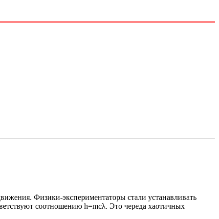
движения. Физики-экспериментаторы стали устанавливать
ответствуют соотношению h=mcλ. Это череда хаотичных