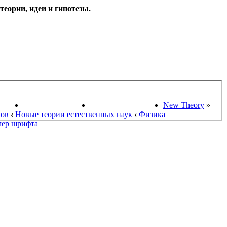
еории, идеи и гипотезы.
НАУКИ
ПОИСК ТЕОРИЙ
СТАРЫЙ ПОРТАЛ
New Theory
»
мов
‹
Новые теории естественных наук
‹
Физика
мер шрифта