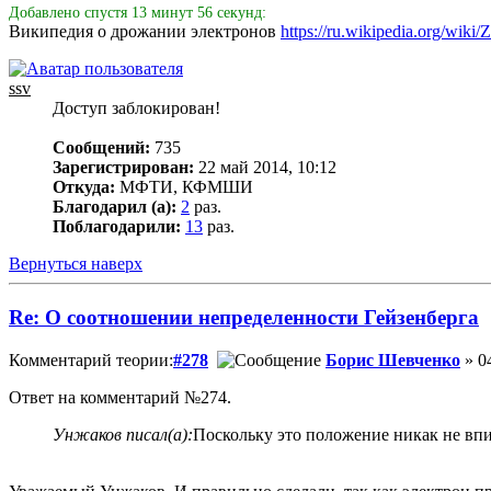
Добавлено спустя 13 минут 56 секунд:
Википедия о дрожании электронов
https://ru.wikipedia.org/wiki
ssv
Доступ заблокирован!
Сообщений:
735
Зарегистрирован:
22 май 2014, 10:12
Откуда:
МФТИ, КФМШИ
Благодарил (а):
2
раз.
Поблагодарили:
13
раз.
Вернуться наверх
Re: О соотношении непределенности Гейзенберга
Комментарий теории:
#278
Борис Шевченко
» 0
Ответ на комментарий №274.
Унжаков писал(а):
Поскольку это положение никак не вп