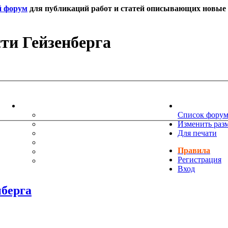
й форум
для публикаций работ и статей описывающих новые т
ти Гейзенберга
ИНФОРМАЦИЯ
НОВОСТИ 
ТЕХНИЧЕСКАЯ ПОДДЕРЖКА
Список фору
ЕНИЯ
ПОЖЕЛАНИЯ
Изменить раз
ПРАВИЛА ФОРУМА
Для печати
ЧАСТО ЗАДАВАЕМЫЕ ВОПРОСЫ
Правила
НАУК
РУКОВОДСТВО ПО BBCODE
Регистрация
ДОПОЛНИТЕЛЬНЫЕ BBCODE
Вход
нберга