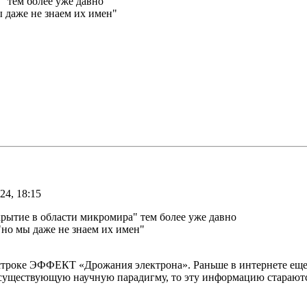
" тем более уже давно
 даже не знаем их имен"
24, 18:15
крытие в области микромира" тем более уже давно
"но мы даже не знаем их имен"
й строке ЭФФЕКТ «Дрожания электрона». Раньше в интернете еще 
 существующую научную парадигму, то эту информацию стараютс