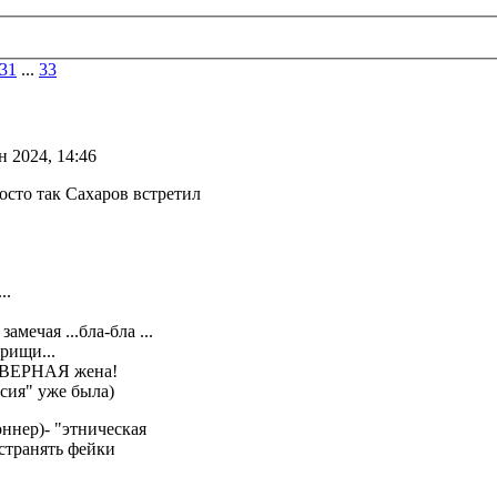
31
...
33
 2024, 14:46
росто так Сахаров встретил
..
мечая ...бла-бла ...
арищи...
 ВЕРНАЯ жена!
сия" уже была)
оннер)- "этническая
остранять фейки