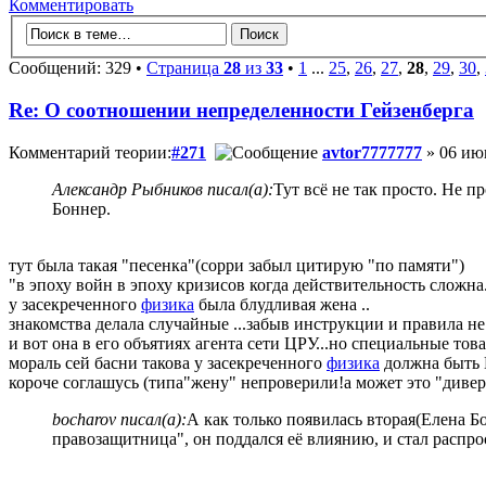
Комментировать
Сообщений: 329 •
Страница
28
из
33
•
1
...
25
,
26
,
27
,
28
,
29
,
30
,
Re: О соотношении непределенности Гейзенберга
Комментарий теории:
#271
avtor7777777
» 06 июн
Александр Рыбников писал(а):
Тут всё не так просто. Не п
Боннер.
тут была такая "песенка"(сорри забыл цитирую "по памяти")
"в эпоху войн в эпоху кризисов когда действительность сложна.
у засекреченного
физика
была блудливая жена ..
знакомства делала случайные ...забыв инструкции и правила не за
и вот она в его объятиях агента сети ЦРУ...но специальные тов
мораль сей басни такова у засекреченного
физика
должна быть
короче соглашусь (типа"жену" непроверили!а может это "дивер
bocharov писал(а):
А как только появилась вторая(Елена Б
правозащитница", он поддался её влиянию, и стал распр