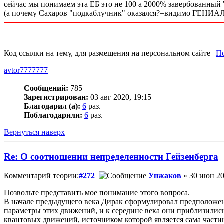
сейчас мы понимаем эта ЕБ это не 100 а 2000% завербова
(а почему Сахаров "подкаблучник" оказался?=видимо ГЕНИА
Код ссылки на тему, для размещения на персональном сайте |
По
avtor7777777
Сообщений:
785
Зарегистрирован:
03 авг 2020, 19:15
Благодарил (а):
6
раз.
Поблагодарили:
6
раз.
Вернуться наверх
Re: О соотношении непределенности Гейзенберга
Комментарий теории:
#272
Унжаков
» 30 июн 20
Позвольте представить мое понимание этого вопроса.
В начале предыдущего века Дирак сформулировал предположен
параметры этих движений, и к середине века они приблизилис
квантовых движений, источником которой является сама части