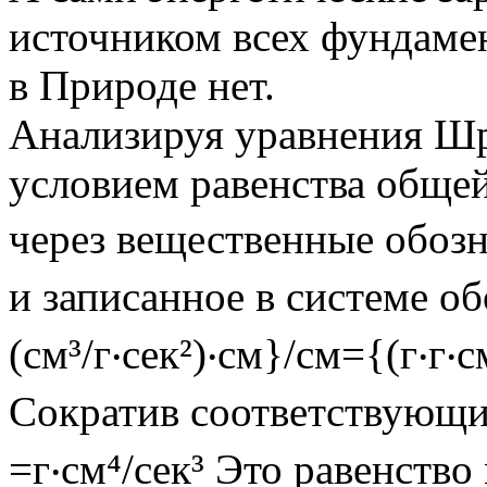
источником всех фундаме
в Природе нет.
Анализируя уравнения Шр
условием равенства общей
через вещественные обозна
и записанное в системе о
(см³/г‧сек²)‧cм}/см={(г‧г‧см
Сократив соответствующие
=г‧см⁴/сек³ Это равенство