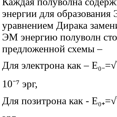
Каждая полуволна содержи
энергии для образования 
уравнением Дирака замени
ЭМ энергию полуволн сто
предложенной схемы –
Для электрона как – Е₀₋=√ࣷ
10⁻⁷ эрг,
Для позитрона как - Е₀₊=√ࣸ{