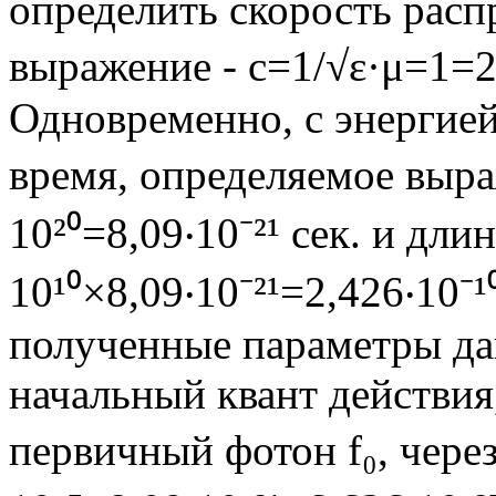
определить скорость рас
выражение - с=1/√ε·μ=1=2,
Одновременно, с энергией
время, определяемое выра
10²⁰=8,09‧10⁻²¹ сек. и дл
10¹⁰×8,09‧10⁻²¹=2,426‧10⁻¹
полученные параметры да
начальный квант действия
первичный фотон f₀, чере