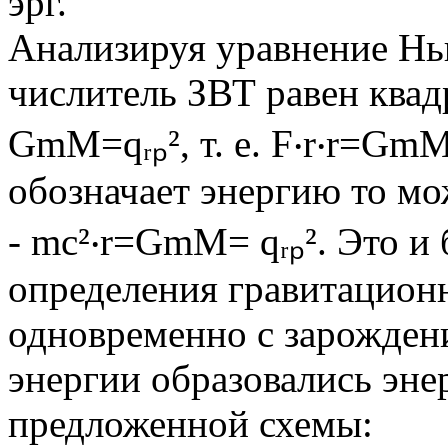
эрг.
Анализируя уравнение Нь
числитель ЗВТ равен квад
GmM=qᵣₚ², т. е. F‧r‧r=GmM
обозначает энергию то мо
- mc²‧r=GmM= qᵣₚ². Это и 
определения гравитацион
одновременно с зарождени
энергии образовались эне
предложенной схемы: