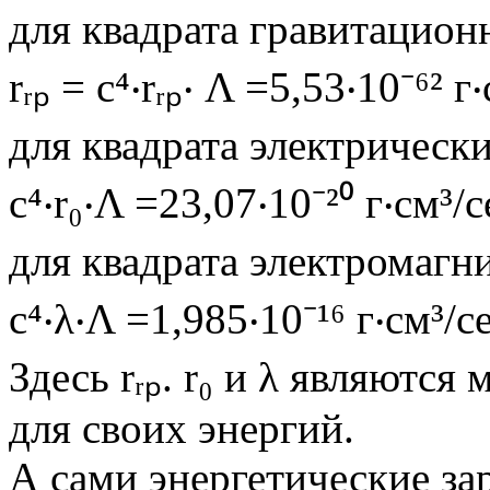
для квадрата гравитационн
rᵣₚ = с⁴‧rᵣₚ‧ Λ =5,53‧10⁻⁶² г
для квадрата электрических
с⁴‧r₀‧Λ =23,07‧10⁻²⁰ г‧см³/с
для квадрата электромагн
с⁴‧λ‧Λ =1,985‧10⁻¹⁶ г‧см³/се
Здесь rᵣₚ. r₀ и λ являют
для своих энергий.
А сами энергетические з