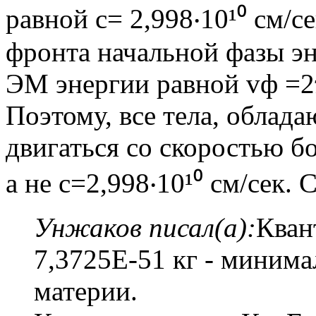
равной с= 2,998‧10¹⁰ см/с
фронта начальной фазы эне
ЭМ энергии равной vф =2π
Поэтому, все тела, облад
двигаться со скоростью б
а не с=2,998‧10¹⁰ см/сек.
Унжаков писал(а):
Кван
7,3725E-51 кг - минима
материи.