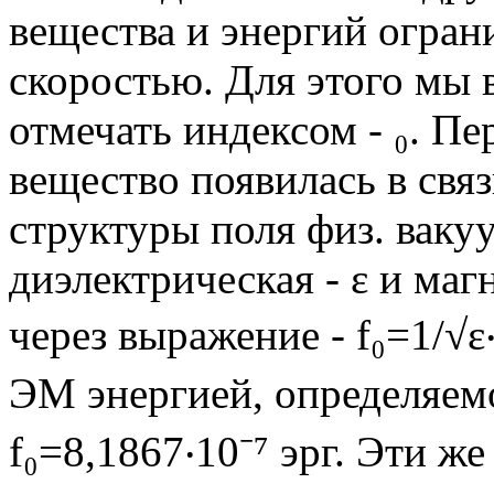
вещества и энергий огра
скоростью. Для этого мы 
отмечать индексом - ₀. П
вещество появилась в свя
структуры поля физ. ваку
диэлектрическая - ε и ма
через выражение - f₀=1/√ε‧
ЭМ энергией, определяем
f₀=8,1867‧10⁻⁷ эрг. Эти 