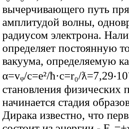
вычерчивающего путь прям
амплитудой волны, однов
радиусом электрона. Нали
определяет постоянную то
вакуума, определяемую ка
α=vᵩ/с=е²/ћ·с=r₀/ƛ=7,29‧10
становления физических п
начинается стадия образо
Дирака известно, что пер
состоит из энергии - Е₀=±