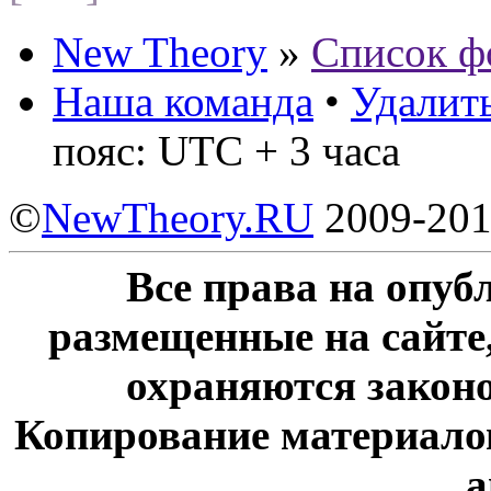
New Theory
»
Список ф
Наша команда
•
Удалить
пояс: UTC + 3 часа
©
NewTheory.RU
2009-20
Все права на опу
размещенные на сайте
охраняются законо
Копирование материалов
а