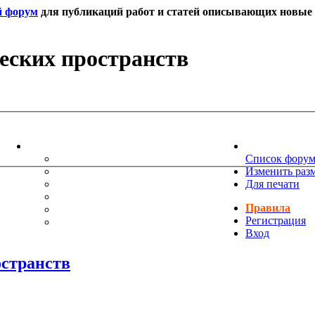
й форум
для публикаций работ и статей описывающих новые т
еских пространств
ИНФОРМАЦИЯ
НОВОСТИ 
ТЕХНИЧЕСКАЯ ПОДДЕРЖКА
Список фору
ЕНИЯ
ПОЖЕЛАНИЯ
Изменить раз
ПРАВИЛА ФОРУМА
Для печати
ЧАСТО ЗАДАВАЕМЫЕ ВОПРОСЫ
Правила
НАУК
РУКОВОДСТВО ПО BBCODE
Регистрация
ДОПОЛНИТЕЛЬНЫЕ BBCODE
Вход
остранств