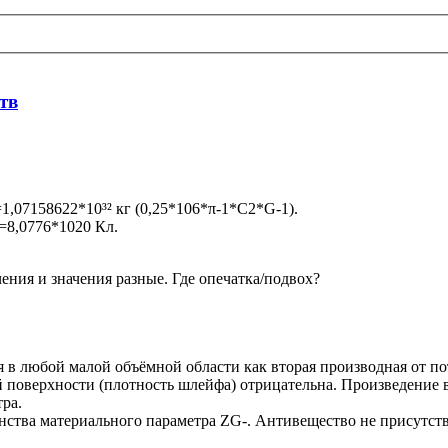
тв
1,07158622*10³² кг (0,25*106*π-1*C2*G-1).
=8,0776*1020 Кл.
чения и значения разные. Где опечатка/подвох?
я в любой малой объёмной области как вторая производная от п
й поверхности (плотность шлейфа) отрицательна. Произведение 
ра.
нства материального параметра ZG-. Антивещество не присутств