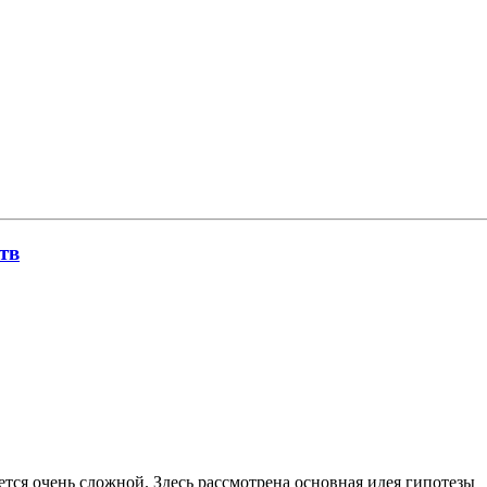
тв
тся очень сложной. Здесь рассмотрена основная идея гипотезы