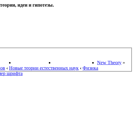
еории, идеи и гипотезы.
НАУКИ
ПОИСК ТЕОРИЙ
СТАРЫЙ ПОРТАЛ
New Theory
»
мов
‹
Новые теории естественных наук
‹
Физика
мер шрифта