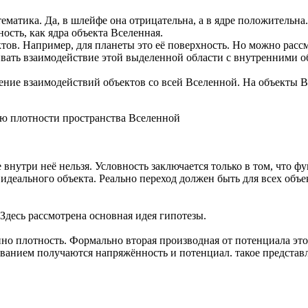
ематика. Да, в шлейфе она отрицательна, а в ядре положительна.
сть, как ядра объекта Вселенная.
тов. Например, для планеты это её поверхность. Но можно рас
ивать взаимодействие этой выделенной области с внутренними о
ение взаимодействий объектов со всей Вселенной. На объекты В
ю плотности пространства Вселенной
внутри неё нельзя. Условность заключается только в том, что ф
идеального объекта. Реально переход должен быть для всех объе
Здесь рассмотрена основная идея гипотезы.
нно плотность. Формально вторая производная от потенциала эт
рованием получаются напряжённость и потенциал. такое предста