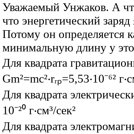
Уважаемый Унжаков. А что
что энергетический заряд 
Потому он определяется к
минимальную длину у это
Для квадрата гравитационн
Gm²=mc²‧rᵣₚ=5,53‧10⁻⁶² г‧с
Для квадрата электрически
10⁻²⁰ г‧см³/сек²
Для квадрата электромагни