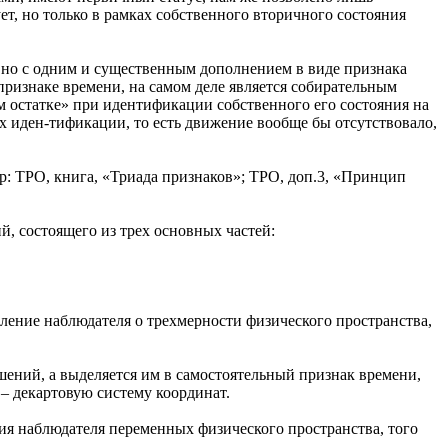
т, но только в рамках собственного вторичного состояния
 но с одним и существенным дополнением в виде признака
ризнаке времени, на самом деле является собирательным
 остатке» при идентификации собственного его состояния на
х иден-тификации, то есть движение вообще бы отсутствовало,
: ТРО, книга, «Триада признаков»; ТРО, доп.3, «Принцип
, состоящего из трех основных частей:
ление наблюдателя о трехмерности физического пространства,
ений, а выделяется им в самостоятельный признак времени,
– декартовую систему координат.
ия наблюдателя переменных физического пространства, того