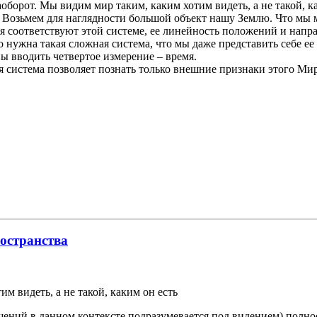
борот. Мы видим мир таким, каким хотим видеть, а не такой, как
. Возьмем для наглядности большой объект нашу Землю. Что мы м
я соответствуют этой системе, ее линейность положений и напра
о нужна такая сложная система, что мы даже представить себе е
ы вводить четвертое измерение – время.
 система позволяет познать только внешние признаки этого Мир
ространства
м видеть, а не такой, каким он есть
ний в данном контексте подразумевается под видением) полно