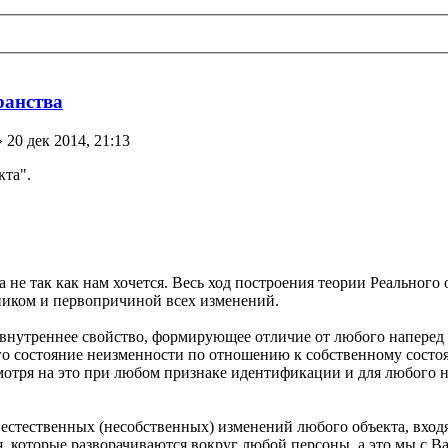
ранства
 20 дек 2014, 21:13
кта".
 не так как нам хочется. Весь ход построения теории Реального 
ником и первопричиной всех изменений.
внутреннее свойство, формирующее отличие от любого наперед 
о состояние неизменности по отношению к собственному состоя
смотря на это при любом признаке идентификации и для любого 
естественных (несобственных) изменений любого объекта, входя
я, которые разворачиваются вокруг любой персоны, а это мы с 