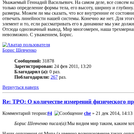
Уважаемый Геннадий Васильевич. На самом деле, все совсем нао
только определение формы тела, его высоту, ширину и глубину
размеры. Можем ли мы сказать, что все внутренние ее состояни
отвечать линейности нашей системы. Конечно же нет. Для этог
элемент и то, если рассматривать его в динамике мы уже должн
Отсюда однозначный вывод, Мир многомерен, наша трехмерная
невозможно. С уважением, Борис.
Борис Шевченко
Сообщений:
31878
Зарегистрирован:
24 фев 2011, 13:20
Благодарил (а):
0 раз.
Поблагодарили:
267
раз.
Вернуться наверх
Re: ТРО: О количестве измерений физического п
Комментарий теории:
#4
che
» 21 дек 2014, 14:13
Борис Шевченко писал(а):
Мы видим мир таким, каким хоти
Наши ощущения от Мира (а именно возникновение таких ощуще