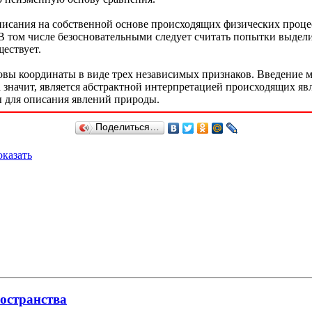
писания на собственной основе происходящих физических процес
 том числе безосновательными следует считать попытки выделит
ествует.
овы координаты в виде трех независимых признаков. Введение м
 значит, является абстрактной интерпретацией происходящих я
 для описания явлений природы.
Поделиться…
казать
ространства