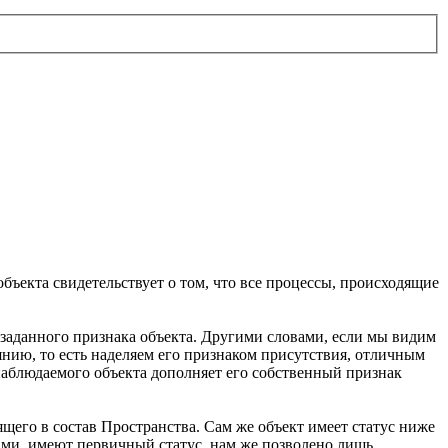
объекта свидетельствует о том, что все процессы, происходящие
заданного признака объекта. Другими словами, если мы видим
нию, то есть наделяем его признаком присутствия, отличным
наблюдаемого объекта дополняет его собственный признак
щего в состав Пространства. Сам же объект имеет статус ниже
Вами, имеют первичный статус, нам же позволено лишь