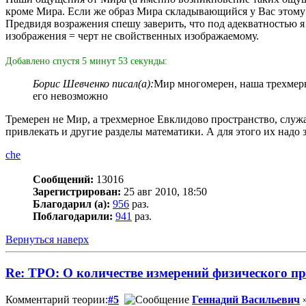
кроме Мира. Если же образ Мира складывающийся у Вас этому М
Предвидя возражения спешу заверить, что под адекватностью я 
изображения = черт не свойственных изображаемому.
Добавлено спустя 5 минут 53 секунды:
Борис Шевченко писал(а):
Мир многомерен, наша трехмерн
его невозможно
Тремерен не Мир, а трехмерное Евклидово пространство, слу
привлекать и другие разделы математики. А для этого их надо з
che
Сообщений:
13016
Зарегистрирован:
25 авг 2010, 18:50
Благодарил (а):
956
раз.
Поблагодарили:
941
раз.
Вернуться наверх
Re: ТРО: О количестве измерений физического п
Комментарий теории:
#5
Геннадий Васильевич
»