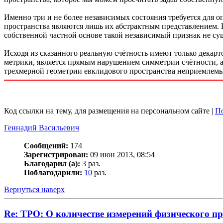
Именно три и не более независимых состояния требуется для о
пространства являются лишь их абстрактным представлением. В
собственной частной основе такой независимый признак не сущ
Исходя из сказанного реальную счётность имеют только декарт
метрики, является прямым нарушением симметрии счётности, а
трехмерной геометрии евклидового пространства неприемлемы
Код ссылки на тему, для размещения на персональном сайте |
По
Геннадий Васильевич
Сообщений:
174
Зарегистрирован:
09 июн 2013, 08:54
Благодарил (а):
3
раз.
Поблагодарили:
10
раз.
Вернуться наверх
Re: ТРО: О количестве измерений физического п