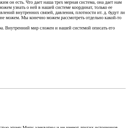
им он есть. Что дает наша трех мерная система, она дает нам
ожем узнать о ней в нашей системе координат, только ее
влений внутренних связей, давления, плотности ит. д. будут ли
е не можем. Мы конечно можем рассмотреть отдельно какой-то
а. Внутренний мир сложен и нашей системой описать его
стью этому Миру адекватны и не имеют других источников