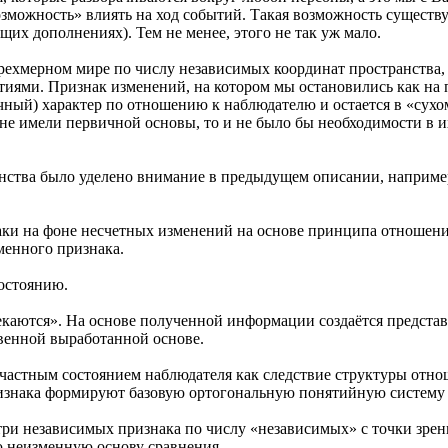
можность» влиять на ход событий. Такая возможность существуе
их дополнениях). Тем не менее, этого не так уж мало.
ехмерном мире по числу независимых координат пространства,
иями. Признак изменений, на котором мы остановились как на п
ый) характер по отношению к наблюдателю и остается в «сухом
не имели первичной основы, то и не было бы необходимости в и
ства было уделено внимание в предыдущем описании, например
аки на фоне несчетных изменений на основе принципа отношений
менного признака.
остоянию.
екаются». На основе полученной информации создаётся представ
твенной выработанной основе.
частным состоянием наблюдателя как следствие структуры отнош
ризнака формируют базовую ортогональную понятийную систему 
ри независимых признака по числу «независимых» с точки зрен
ю неизменную основу сравнения.