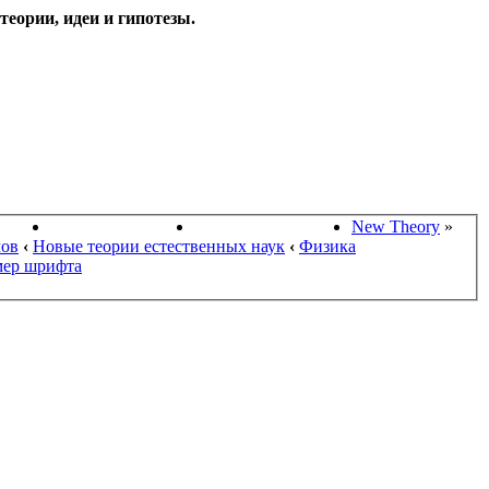
еории, идеи и гипотезы.
НАУКИ
ПОИСК ТЕОРИЙ
СТАРЫЙ ПОРТАЛ
New Theory
»
мов
‹
Новые теории естественных наук
‹
Физика
мер шрифта