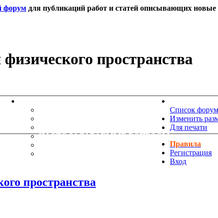
й форум
для публикаций работ и статей описывающих новые т
 физического пространства
ИНФОРМАЦИЯ
НОВОСТИ 
ТЕХНИЧЕСКАЯ ПОДДЕРЖКА
Список фору
ЕНИЯ
ПОЖЕЛАНИЯ
Изменить раз
ПРАВИЛА ФОРУМА
Для печати
ЧАСТО ЗАДАВАЕМЫЕ ВОПРОСЫ
Правила
НАУК
РУКОВОДСТВО ПО BBCODE
Регистрация
ДОПОЛНИТЕЛЬНЫЕ BBCODE
Вход
кого пространства