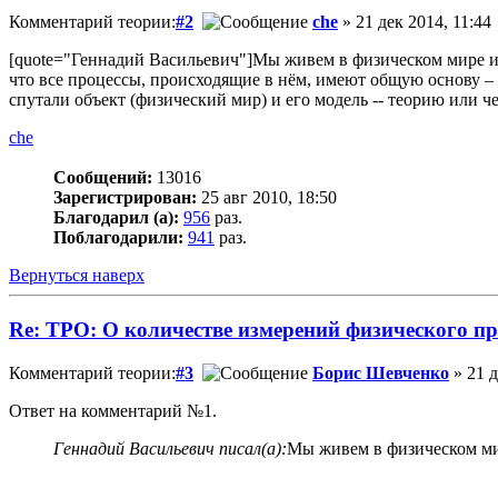
Комментарий теории:
#2
che
» 21 дек 2014, 11:44
[quote="Геннадий Васильевич"]Мы живем в физическом мире и по
что все процессы, происходящие в нём, имеют общую основу 
спутали объект (физический мир) и его модель -- теорию или че
che
Сообщений:
13016
Зарегистрирован:
25 авг 2010, 18:50
Благодарил (а):
956
раз.
Поблагодарили:
941
раз.
Вернуться наверх
Re: ТРО: О количестве измерений физического п
Комментарий теории:
#3
Борис Шевченко
» 21 д
Ответ на комментарий №1.
Геннадий Васильевич писал(а):
Мы живем в физическом мире