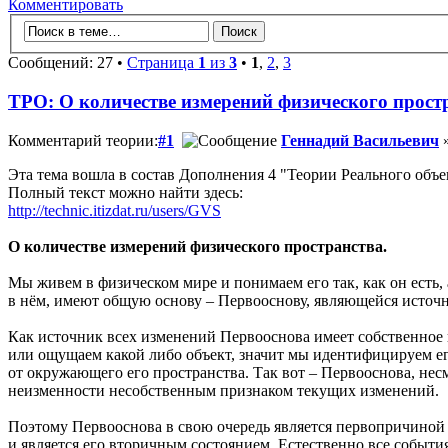
Комментировать
Сообщений: 27 •
Страница
1
из
3
•
1
,
2
,
3
ТРО: О количестве измерений физического прост
Комментарий теории:
#1
Геннадий Васильевич
»
Эта тема вошла в состав Дополнения 4 "Теории Реального объе
Полный текст можно найти здесь:
http://technic.itizdat.ru/users/GVS
О количестве измерений физического пространства.
Мы живем в физическом мире и понимаем его так, как он есть, а
в нём, имеют общую основу – Первооснову, являющейся источ
Как источник всех изменений Первооснова имеет собственное 
или ощущаем какой либо объект, значит мы идентифицируем ег
от окружающего его пространства. Так вот – Первооснова, не
неизменности несобственным признаком текущих изменений.
Поэтому Первооснова в свою очередь является первопричиной 
и является его вторичным состоянием. Естественно все событи