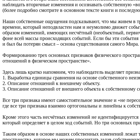
наблюдать вторичные изменения и осознавать собственную «воз
(более подробно смотрите в основном тексте книги и последующ
Наши собственные ощущения подсказывают, что мы живем в тр
времени, который неподвластен нам и неумолимо движет событ
образом изменений, имеющих несчётный (необъектный, первичн
фоне всей массы происходящих событий. Если бы эти события 
и был бы потерян смысл – основа существования самого Мира.
Формированию трех основных признаков физического простран
отношений в физическом пространстве».
Здесь лишь кратко напомним, что наблюдатель выделяет призн
1. Выработка единицы сравнения на основе собственного неиз
2. Описание отношений к внешнему объекту.
3. Описание отношений от внешнего объекта к собственному с
Все три признака имеют самостоятельное значение и «не перес
где все три признака взаимно ортогональны и линейны к собс
Кроме этого часть несчётных изменений не идентифицируется 
который определяет в целом ход событий. Но три основных п
Таким образом в основе наших собственных изменений лежат т
пространства, которое мы можем просчитать задав собственну