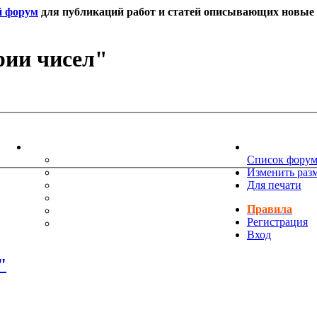
й форум
для публикаций работ и статей описывающих новые т
рии чисел"
ИНФОРМАЦИЯ
НОВОСТИ 
ТЕХНИЧЕСКАЯ ПОДДЕРЖКА
Список фору
ЕНИЯ
ПОЖЕЛАНИЯ
Изменить раз
ПРАВИЛА ФОРУМА
Для печати
ЧАСТО ЗАДАВАЕМЫЕ ВОПРОСЫ
Правила
НАУК
РУКОВОДСТВО ПО BBCODE
Регистрация
ДОПОЛНИТЕЛЬНЫЕ BBCODE
Вход
"