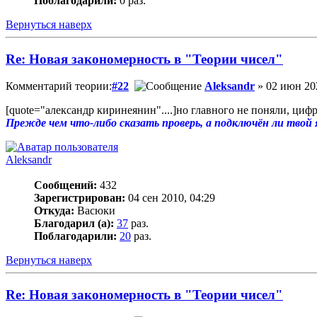
Поблагодарили:
0 раз.
Вернуться наверх
Re: Новая закономерность в "Теории чисел"
Комментарий теории:
#22
Aleksandr
» 02 июн 202
[quote="александр киринеянин"....]но главного не поняли, циф
Прежде чем что-либо сказать проверь, а подключён ли твой я
Aleksandr
Сообщений:
432
Зарегистрирован:
04 сен 2010, 04:29
Откуда:
Васюки
Благодарил (а):
37
раз.
Поблагодарили:
20
раз.
Вернуться наверх
Re: Новая закономерность в "Теории чисел"