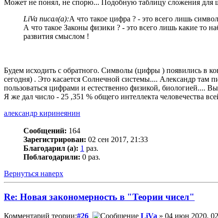
Может не понял, не спорю... Подобную таблицу сложения для шк
LiVa писал(а):
А что такое цифра ? - это всего лишь симв
А что такое Законы физики ? - это всего лишь какие то 
развития смыслом !
Будем исходить с обратного. Символы (цифры ) появились в кон
сегодня) . Это касается Солнечной системы.... Александр там п
пользоваться цифрами и естественно физикой, биологией.... Вых
Я же дал число - 25 ,351 % общего интеллекта человечества вс
александр киринеянин
Сообщений:
164
Зарегистрирован:
02 сен 2017, 21:33
Благодарил (а):
1
раз.
Поблагодарили:
0 раз.
Вернуться наверх
Re: Новая закономерность в "Теории чисел"
Комментарий теории:
#26
LiVa
» 04 июн 2020, 02