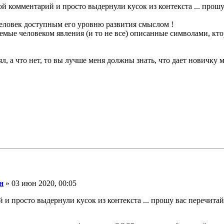
ой комментарий и просто выдернули кусок из контекста ... пр
 человек доступным его уровню развития смыслом !
даемые человеком явления (и то не все) описанные символами, 
ял, а что нет, то вы лучше меня должны знать, что дает новичку
н
» 03 июн 2020, 00:05
 и просто выдернули кусок из контекста ... прошу вас перечи