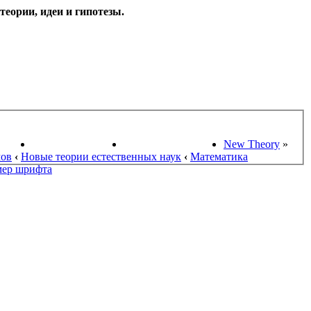
еории, идеи и гипотезы.
НАУКИ
ПОИСК ТЕОРИЙ
СТАРЫЙ ПОРТАЛ
New Theory
»
мов
‹
Новые теории естественных наук
‹
Математика
мер шрифта