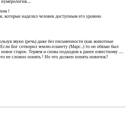
нумерология....
лом !
ами, которые наделил человек доступным его уровню
ользуя звуки (речь) даже без письменности (как животные
! Если Бог сотворил землю-планету (Марс..) то он обязан был
овое старое. Теряем и снова подходим к ранее известному ....
это не сложно понять ! Но что должен понять новичок?