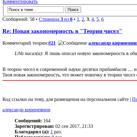
Комментировать
Сообщений: 58 •
Страница
3
из
6
•
1
,
2
,
3
,
4
,
5
,
6
Re: Новая закономерность в "Теории чисел"
Комментарий теории:
#21
александр киринеяни
LiVa писал(а):
Я лишь описал новую закономерность в общ
В теории чисел в современной науки десятки прибамбасов .... 
Твоя новая закономерность, что может новичку в теории чисел о
Код ссылки на тему, для размещения на персональном сайте |
По
александр киринеянин
Сообщений:
164
Зарегистрирован:
02 сен 2017, 21:33
Благодарил (а):
1
раз.