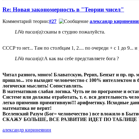
Re: Новая закономерность в "Теории чисел"
Комментарий теории:
#27
александр киринеяни
LiVa писал(а):
сканы в студию пожалуйста.
CCCP то нет... Там по столбцам 1, 2.... по очереди + с 1 до 9... и 
LiVa писал(а):
А как вы себе представляете бога ?
Читал разного, много! Блаватскую, Рерих, Бензат и пр. пр. ме
пришло... это выходит человечество с 100% интеллектом в б
логически мыслить! Сопоставлять.
В математиков слабая логика. Чуть не по программе и остан
Системе или должны отработать, т. е. вся деятельность чел
легко применив примитивную!!! арифметику. Исходные данны
математика не верит!
Вселенский Разум (Бог= человечество ) все вложило в Бытие
СКАЖУ БОЛЬШЕ, ВСЕ РАЗВИТИЕ ИДЕТ ПО ТАБЛИЦЕ УМНОЖ
александр киринеянин