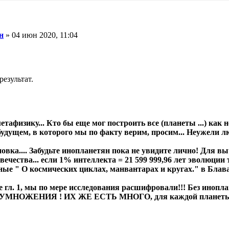
н
» 04 июн 2020, 11:04
результат.
тафизику... Кто бы еще мог построить все (планеты ...) как не
удущем, в которого мы по факту верим, просим... Неужели лю
овка.... Забудьте инопланетян пока не увидите лично! Для вы
овечества... если 1% интеллекта = 21 599 999,96 лет эволюци
е " О космических циклах, манвантарах и кругах." в Блаватс
 гл. 1, мы по мере исследования расшифровали!!! Без инопла
ЕНИЯ ! ИХ ЖЕ ЕСТЬ МНОГО, для каждой планеты свои 