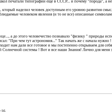
ол печатали типографии еще в СССР... и почему "порода", а не 
ол, кторый наделил человек доступным его уровню развития смыс
наблюдаемые человеком явления (и то не все) описанные символ
це..., а до этого человечество познавало "физику " природы исп
исал: "При чем тут астрономия..." Так начать же с начала нужно 
одит нам дали все готовое и мы постепенно открываем для себя н
ей Солнечной системы ! Вот и все наши Знания! Лично для меня 
:16