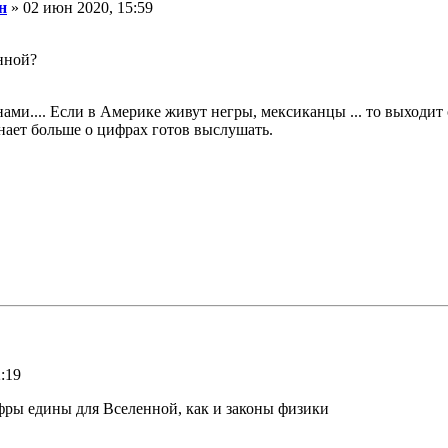
н
» 02 июн 2020, 15:59
нной?
и.... Если в Америке живут негры, мексиканцы ... то выходит о
 знает больше о цифрах готов выслушать.
:19
фры едины для Вселенной, как и законы физики