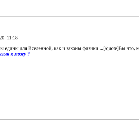
0, 11:18
ры едины для Вселенной, как и законы физики....[/quote]Вы что,
зык к мозгу ?