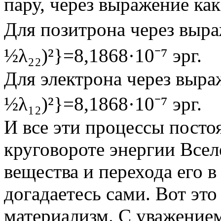
пару, через выражение как
Для позитрона через выра
½λ₂₂)²}=8,1868·10⁻⁷ эрг.
Для электрона через выраж
½λ₁₂)²}=8,1868·10⁻⁷ эрг.
И все эти процессы посто
круговороте энергии Всел
вещества и перехода его 
догадаетесь сами. Вот это
материализм. С уважением