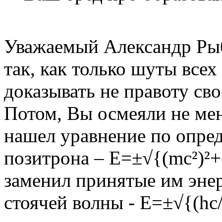
Уважаемый Александр Рыб
так, как только шуты все
доказывать не правоту сво
Потом, Вы осмеяли не мен
нашел уравнение по опре
позитрона – E=±√{(mc²)²+(
заменил принятые им эне
стоячей волны - E=±√{(hc/λ