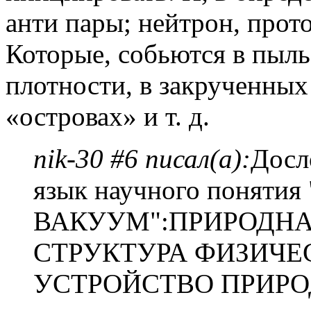
анти пары; нейтрон, протон
Которые, собьются в пыль
плотности, в закрученны
«островах» и т. д.
nik-30 #6 писал(а):
Досл
язык научного понят
ВАКУУМ":ПРИРОДНАЯ
СТРУКТУРА ФИЗИЧЕ
УСТРОЙСТВО ПРИРО