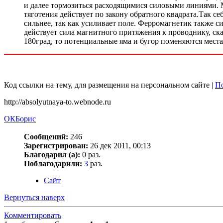
и далее тормозиться расходящимися силовыми линиями. М
тяготения действует по закону обратного квадрата.Так се
сильнее, так как усиливает поле. Ферромагнетик также с
действует сила магнитного притяжения к проводнику, ск
180град, то потенциальные яма и бугор поменяются мест
Код ссылки на тему, для размещения на персональном сайте |
По
http://absolyutnaya-to.webnode.ru
ОКБорис
Сообщений:
246
Зарегистрирован:
26 дек 2011, 00:13
Благодарил (а):
0 раз.
Поблагодарили:
3
раз.
Сайт
Вернуться наверх
Комментировать