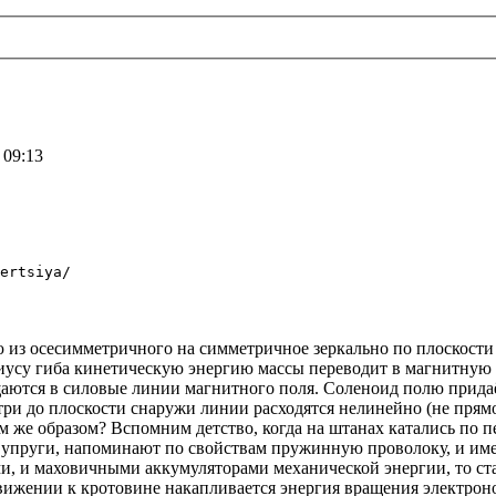
 09:13
ertsiya/
 из осесимметричного на симметричное зеркально по плоскости
диусу гиба кинетическую энергию массы переводит в магнитную 
тся в силовые линии магнитного поля. Соленоид полю придаёт
три до плоскости снаружи линии расходятся нелинейно (не пря
же образом? Вспомним детство, когда на штанах катались по пе
 упруги, напоминают по свойствам пружинную проволоку, и имея
ми, и маховичными аккумуляторами механической энергии, то с
вижении к кротовине накапливается энергия вращения электрон