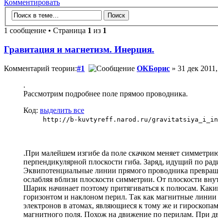
Комментировать
1 сообщение • Страница
1
из
1
Гравитация и магнетизм. Инерция.
Комментарий теории:
#1
ОКБорис
» 31 дек 2011,
.
Рассмотрим подробнее поле прямоо проводника.
Код:
выделить все
http://b-kuvtyreff.narod.ru/gravitatsiya_i_in
.При малейшем изгибе da поле скачком меняет симметрию
перпендикулярной плоскости гиба. Заряд, идущий по ра
Эквипотенциальные линии прямого проводника превращаю
ослабляя вблизи плоскости симметрии. От плоскости вну
Шарик начинает поэтому притягиваться к полюсам. Каким 
горизонтом и наклоном перил. Так как магнитные линии
электронов в атомах, являющиеся к тому же и гироскопа
магнитного поля. Похож на движение по перилам. При д