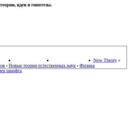
еории, идеи и гипотезы.
НАУКИ
ПОИСК ТЕОРИЙ
СТАРЫЙ ПОРТАЛ
New Theory
»
мов
‹
Новые теории естественных наук
‹
Физика
мер шрифта