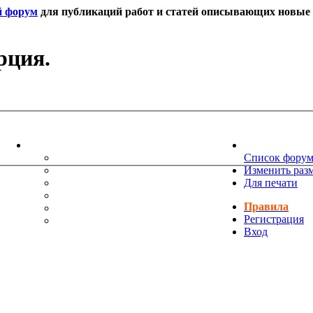
й форум
для публикаций работ и статей описывающих новые т
рция.
ИНФОРМАЦИЯ
НОВОСТИ 
ТЕХНИЧЕСКАЯ ПОДДЕРЖКА
Список фору
ЕНИЯ
ПОЖЕЛАНИЯ
Изменить раз
ПРАВИЛА ФОРУМА
Для печати
ЧАСТО ЗАДАВАЕМЫЕ ВОПРОСЫ
Правила
НАУК
РУКОВОДСТВО ПО BBCODE
Регистрация
ДОПОЛНИТЕЛЬНЫЕ BBCODE
Вход