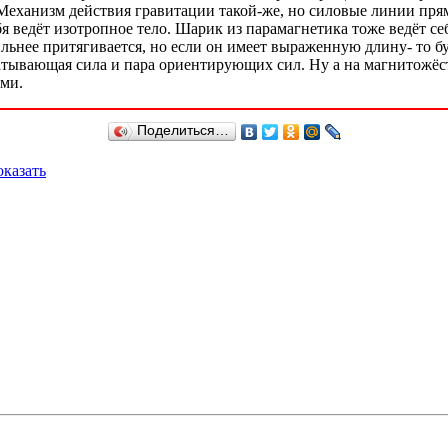
еханизм действия гравитации такой-же, но силовые линии прям
бя ведёт изотропное тело. Шарик из парамагнетика тоже ведёт се
ильнее притягивается, но если он имеет выраженную длину- то б
атывающая сила и пара ориентирующих сил. Ну а на магнитожёст
ами.
Поделиться…
казать