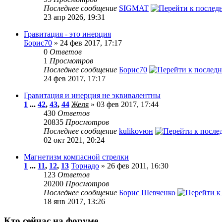
Последнее сообщение
SIGMAT
23 апр 2026, 19:31
Гравитация - это инерция
Борис70
» 24 фев 2017, 17:17
0
Ответов
1
Просмотров
Последнее сообщение
Борис70
24 фев 2017, 17:17
Гравитация и инерция не эквивалентны
1
...
42
,
43
,
44
Желя
» 03 фев 2017, 17:44
430
Ответов
20835
Просмотров
Последнее сообщение
kulikovюн
02 окт 2021, 20:24
Магнетизм компасной стрелки
1
...
11
,
12
,
13
Торнадо
» 26 фев 2011, 16:30
123
Ответов
20200
Просмотров
Последнее сообщение
Борис Шевченко
18 янв 2017, 13:26
Кто сейчас на форуме