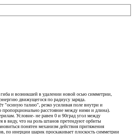
 гиба и возникшей в удалении новой осью симметрии,
энергию движущегося по радиусу заряда.
 "осиную талию", резко усиливая поле внутри и
мо пропорционально расстояние между ними и длина).
рилам. Условие- не равен 0 и 90град угол между
 в виду, что на роль штанов претендуют орбиты
тановиться понятен механизм действия притяжения
ов, по инерции шарик проскакивает плоскость симметрии