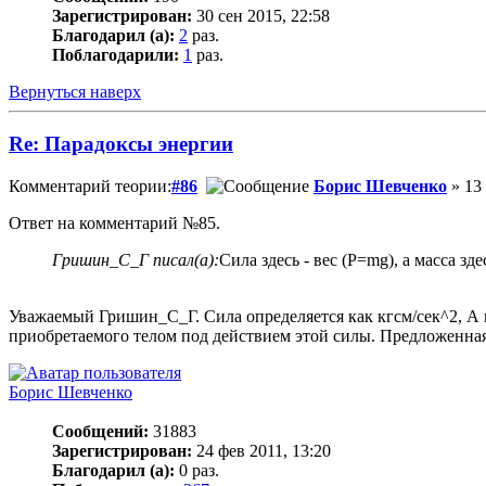
Зарегистрирован:
30 сен 2015, 22:58
Благодарил (а):
2
раз.
Поблагодарили:
1
раз.
Вернуться наверх
Re: Парадоксы энергии
Комментарий теории:
#86
Борис Шевченко
» 13 
Ответ на комментарий №85.
Гришин_С_Г писал(а):
Сила здесь - вес (P=mg), а масса здес
Уважаемый Гришин_С_Г. Сила определяется как кгсм/сек^2, А в
приобретаемого телом под действием этой силы. Предложенная 
Борис Шевченко
Сообщений:
31883
Зарегистрирован:
24 фев 2011, 13:20
Благодарил (а):
0 раз.