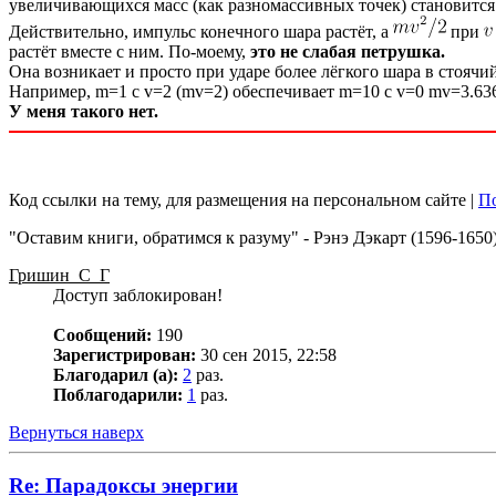
увеличивающихся масс (как разномассивных точек) становится
Действительно, импульс конечного шара растёт, а
при
растёт вместе с ним. По-моему,
это не слабая петрушка.
Она возникает и просто при ударе более лёгкого шара в стоячий
Например, m=1 с v=2 (mv=2) обеспечивает m=10 с v=0 mv=3.6363
У меня такого нет.
Код ссылки на тему, для размещения на персональном сайте |
По
"Оставим книги, обратимся к разуму" - Рэнэ Дэкарт (1596-1650)
Гришин_С_Г
Доступ заблокирован!
Сообщений:
190
Зарегистрирован:
30 сен 2015, 22:58
Благодарил (а):
2
раз.
Поблагодарили:
1
раз.
Вернуться наверх
Re: Парадоксы энергии