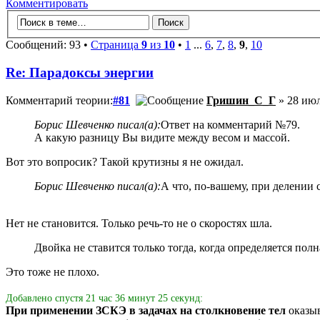
Комментировать
Сообщений: 93 •
Страница
9
из
10
•
1
...
6
,
7
,
8
,
9
,
10
Re: Парадоксы энергии
Комментарий теории:
#81
Гришин_С_Г
» 28 июл
Борис Шевченко писал(а):
Ответ на комментарий №79.
А какую разницу Вы видите между весом и массой.
Вот это вопросик? Такой крутизны я не ожидал.
Борис Шевченко писал(а):
А что, по-вашему, при делении 
Нет не становится. Только речь-то не о скоростях шла.
Двойка не ставится только тогда, когда определяется полн
Это тоже не плохо.
Добавлено спустя 21 час 36 минут 25 секунд:
При применении ЗСКЭ в задачах на столкновение тел
оказыв