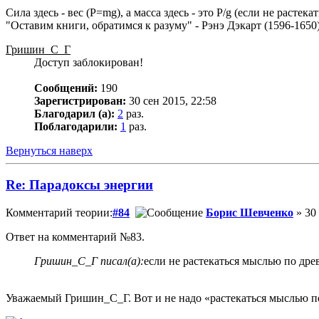
Сила здесь - вес (P=mg), а масса здесь - это P/g (если не растек
"Оставим книги, обратимся к разуму" - Рэнэ Дэкарт (1596-1650)
Гришин_С_Г
Доступ заблокирован!
Сообщений:
190
Зарегистрирован:
30 сен 2015, 22:58
Благодарил (а):
2
раз.
Поблагодарили:
1
раз.
Вернуться наверх
Re: Парадоксы энергии
Комментарий теории:
#84
Борис Шевченко
» 30
Ответ на комментарий №83.
Гришин_С_Г писал(а):
если не растекаться мыслью по дре
Уважаемый Гришин_С_Г. Вот и не надо «растекаться мыслью по др