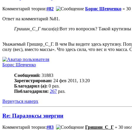
Комментарий теории:
#82
Борис Шевченко
» 30
Ответ на комментарий №81.
Гришин_С_Г писал(а):
Вот это вопросик? Такой крутизны 
Уважаемый Гришир_С_Г. В чем Вы видите здесь крутизну. Попр
силу (вес), вместо массы». Что здесь сила, что вес и что масса.
Борис Шевченко
Сообщений:
31883
Зарегистрирован:
24 фев 2011, 13:20
Благодарил (а):
0 раз.
Поблагодарили:
267
раз.
Вернуться наверх
Re: Парадоксы энергии
Комментарий теории:
#83
Гришин_С_Г
» 30 июл