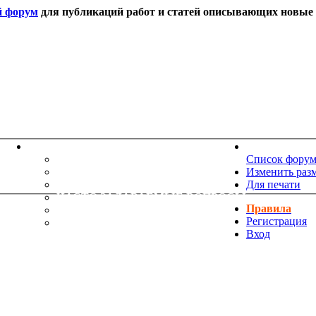
й форум
для публикаций работ и статей описывающих новые т
ИНФОРМАЦИЯ
НОВОСТИ 
ТЕХНИЧЕСКАЯ ПОДДЕРЖКА
Список фору
ЕНИЯ
ПОЖЕЛАНИЯ
Изменить раз
ПРАВИЛА ФОРУМА
Для печати
ЧАСТО ЗАДАВАЕМЫЕ ВОПРОСЫ
Правила
НАУК
РУКОВОДСТВО ПО BBCODE
Регистрация
ДОПОЛНИТЕЛЬНЫЕ BBCODE
Вход