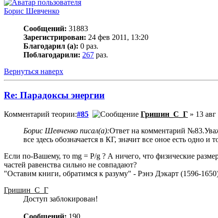
Борис Шевченко
Сообщений:
31883
Зарегистрирован:
24 фев 2011, 13:20
Благодарил (а):
0 раз.
Поблагодарили:
267
раз.
Вернуться наверх
Re: Парадоксы энергии
Комментарий теории:
#85
Гришин_С_Г
» 13 авг
Борис Шевченко писал(а):
Ответ на комментарий №83.Уваж
все здесь обозначается в КГ, значит все оное есть одно и 
Если по-Вашему, то mg = P/g ? А ничего, что физические разме
частей равенства сильно не совпадают?
"Оставим книги, обратимся к разуму" - Рэнэ Дэкарт (1596-1650)
Гришин_С_Г
Доступ заблокирован!
Сообщений:
190