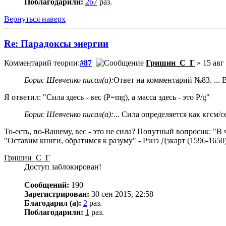
Поблагодарили:
267
раз.
Вернуться наверх
Re: Парадоксы энергии
Комментарий теории:
#87
Гришин_С_Г
» 15 авг
Борис Шевченко писал(а):
Ответ на комментарий №83. ... Во
Я ответил: "Сила здесь - вес (P=mg), а масса здесь - это P/g"
Борис Шевченко писал(а):
... Сила определяется как кгсм/с
То-есть, по-Вашему, вес - это не сила? Попутный вопросик: "В 
"Оставим книги, обратимся к разуму" - Рэнэ Дэкарт (1596-1650)
Гришин_С_Г
Доступ заблокирован!
Сообщений:
190
Зарегистрирован:
30 сен 2015, 22:58
Благодарил (а):
2
раз.
Поблагодарили:
1
раз.