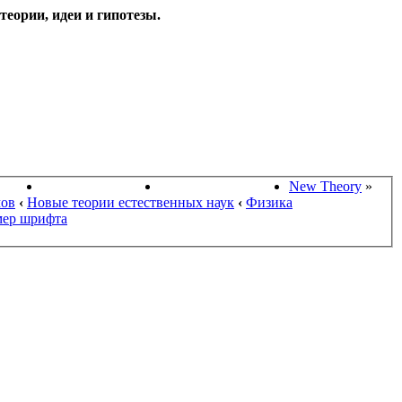
еории, идеи и гипотезы.
НАУКИ
ПОИСК ТЕОРИЙ
СТАРЫЙ ПОРТАЛ
New Theory
»
мов
‹
Новые теории естественных наук
‹
Физика
мер шрифта