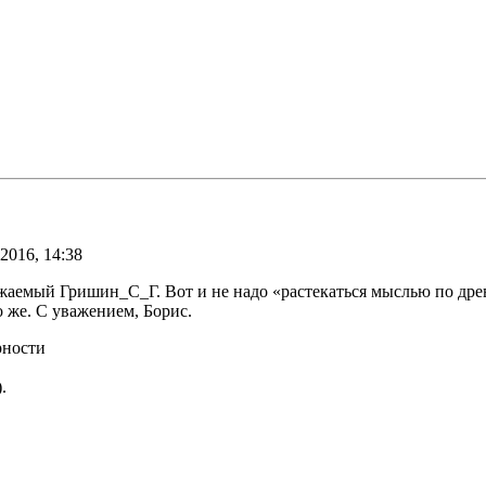
 2016, 14:38
аемый Гришин_С_Г. Вот и не надо «растекаться мыслью по дре
то же. С уважением, Борис.
рности
.