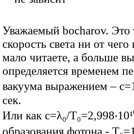
Уважаемый bocharov. Это
скорость света ни от чего
мало читаете, а больше в
определяется временем пе
вакуума выражением – с=1
сек.
Или как с=λ₀/Т₀=2,998‧10¹⁰
образования фотона - T₀=1/