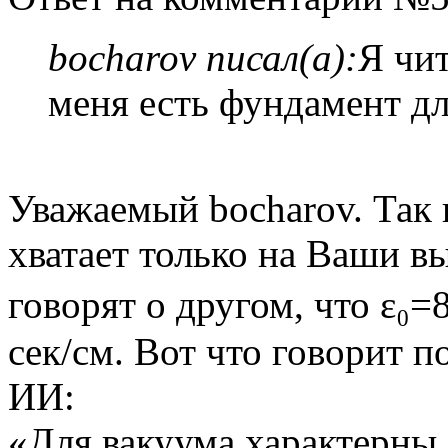
bocharov писал(а):
Я чи
меня есть фундамент д
Уважаемый bocharov. Так
хватает только на Ваши в
говорят о другом, что ε₀=8
сек/см. Вот что говорит п
ИИ:
«Для вакуума характерны