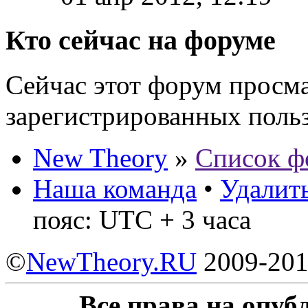
Кто сейчас на форуме
Сейчас этот форум просма
зарегистрированных польз
New Theory
»
Список ф
Наша команда
•
Удалить
пояс: UTC + 3 часа
©
NewTheory.RU
2009-20
Все права на опу