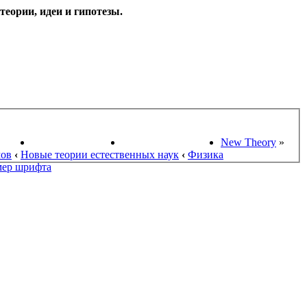
еории, идеи и гипотезы.
НАУКИ
ПОИСК ТЕОРИЙ
СТАРЫЙ ПОРТАЛ
New Theory
»
мов
‹
Новые теории естественных наук
‹
Физика
мер шрифта