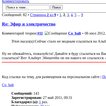
Комментировать
Сообщений: 82 •
Страница
2
из
9
•
1
,
2
,
3
,
4
,
5
...
9
Re: Эфир и электричество
Комментарий теории:
#11
Co_balt
» 06 июл 2012,
Trion писал(а):
Сейчас стало не модным ссылаться на Альб
Ну не обижайтесь, пожалуйста! Давайте я буду ссылаться на В
ссылаться? Вот Альберт Эйнштейн он ни накого не ссылалсся. 
Код ссылки на тему, для размещения на персональном сайте |
По
Co_balt
Сообщений:
143
Зарегистрирован:
27 май 2011, 09:31
Благодарил (а):
1
раз.