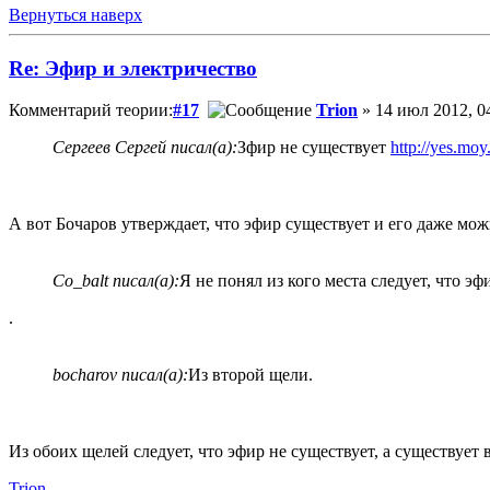
Вернуться наверх
Re: Эфир и электричество
Комментарий теории:
#17
Trion
» 14 июл 2012, 0
Сергеев Сергей писал(а):
Зфир не существует
http://yes.moy
А вот Бочаров утверждает, что эфир существует и его даже мо
Co_balt писал(а):
Я не понял из кого места следует, что эф
.
bocharov писал(а):
Из второй щели.
Из обоих щелей следует, что эфир не существует, а существует 
Trion