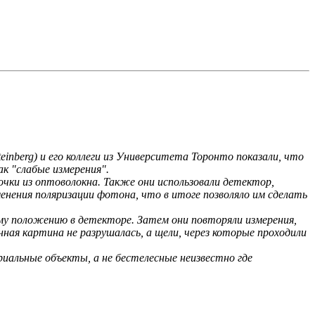
nberg) и его коллеги из Университета Торонто показали, что
к "слабые измерения".
очки из оптоволокна. Также они использовали детектор,
нения поляризации фотона, что в итоге позволяло им сделать
му положению в детекторе. Затем они повторяли измерения,
ая картина не разрушалась, а щели, через которые проходили
альные объекты, а не бестелесные неизвестно где