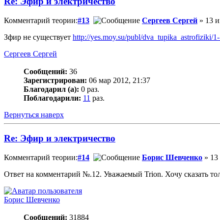
Re: Эфир и электричество
Комментарий теории:
#13
Сергеев Сергей
» 13 и
Зфир не существует
http://yes.moy.su/publ/dva_tupika_astrofiziki/1
Сергеев Сергей
Сообщений:
36
Зарегистрирован:
06 мар 2012, 21:37
Благодарил (а):
0 раз.
Поблагодарили:
11
раз.
Вернуться наверх
Re: Эфир и электричество
Комментарий теории:
#14
Борис Шевченко
» 13
Ответ на комментарий №.12. Уважаемый Trion. Хочу сказать тол
Борис Шевченко
Сообщений:
31884