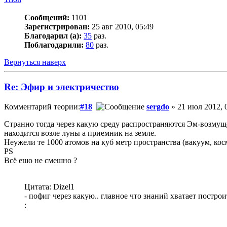
Сообщений:
1101
Зарегистрирован:
25 авг 2010, 05:49
Благодарил (а):
35
раз.
Поблагодарили:
80
раз.
Вернуться наверх
Re: Эфир и электричество
Комментарий теории:
#18
sergdo
» 21 июл 2012, 
Странно тогда через какую среду распространяются Эм-возмуще
находится возле луны а приемник на земле.
Неужели те 1000 атомов на куб метр пространства (вакуум, кос
PS
Всё ешо не смешно ?
Цитата: Dizel1
- пофиг через какую.. главное что знаний хватает построи
: