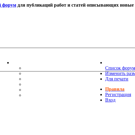
й форум
для публикаций работ и статей описывающих новые т
ИНФОРМАЦИЯ
НОВОСТИ 
ТЕХНИЧЕСКАЯ ПОДДЕРЖКА
Список фору
ЕНИЯ
ПОЖЕЛАНИЯ
Изменить раз
ПРАВИЛА ФОРУМА
Для печати
ЧАСТО ЗАДАВАЕМЫЕ ВОПРОСЫ
Правила
НАУК
РУКОВОДСТВО ПО BBCODE
Регистрация
ДОПОЛНИТЕЛЬНЫЕ BBCODE
Вход