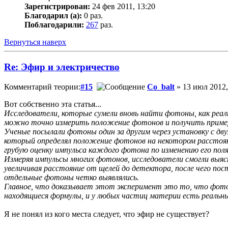
Зарегистрирован:
24 фев 2011, 13:20
Благодарил (а):
0 раз.
Поблагодарили:
267
раз.
Вернуться наверх
Re: Эфир и электричество
Комментарий теории:
#15
Co_balt
» 13 июл 2012,
Вот собственно эта статья...
Исследователи, которые сумели вновь найти фотоны, как реаль
можно точно измерить положение фотонов и получить примерну
Ученые посылали фотоны один за другим через установку с дву
который определял положение фотонов на некотором расстояни
грубую оценку импульса каждого фотона по изменению его поля
Измеряя импульсы многих фотонов, исследователи смогли выя
увеличивая расстояние от щелей до детектора, после чего по
отдельные фотоны четко выявлялись.
Главное, что доказывает этот эксперимент это то, что фото
находящиеся формулы, и у любых частиц материи есть реальн
Я не понял из кого места следует, что эфир не существует?