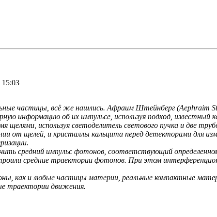
 15:03
ные частицы, всё же нашлись. Афраим Штейнберг (Aephraim Stei
ю информацию об их импульсе, используя подход, известный ка
мя щелями, используя светоделитель светового пучка и две труб
и от щелей, и кристаллы кальцита перед детекторами для изме
ризации.
снить средний импульс фотонов, соответствующий определенно
строили средние траектории фотонов. При этом интерференционн
ны, как и любые частицы материи, реальные компактные матери
ые траектории движения.