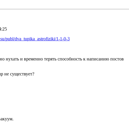
4:25
.su/publ/dva_tupika_astrofiziki/1-1-0-3
жно нухать и временно терять способность к написанию постов
ир не существует?
вакуум.