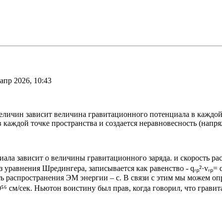
апр 2026, 10:43
еличин зависит величина гравитационного потенциала в каждой 
дой точке пространства и создается неравновесность (напряже
ла зависит о величины гравитационного заряда. и скорость ра
уравнения Шредингера, записывается как равенство - qᵣₚ²·vᵣₚ= qₑ²
сть распространения ЭМ энергии – с. В связи с этим мы можем о
76‧10⁵⁶ см/сек. Ньютон воистину был прав, когда говорил, что гр