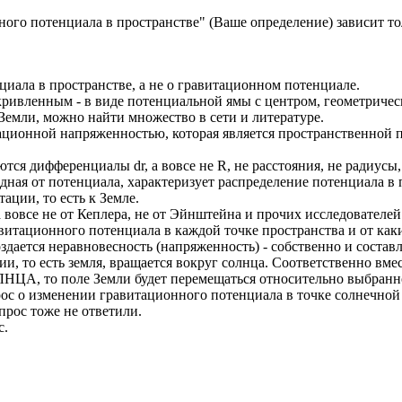
ого потенциала в пространстве" (Ваше определение) зависит тол
ла в пространстве, а не о гравитационном потенциале.
кривленным - в виде потенциальной ямы с центром, геометричес
мли, можно найти множество в сети и литературе.
ационной напряженностью, которая является пространственной 
я дифференциалы dr, а вовсе не R, не расстояния, не радиусы, 
ная от потенциала, характеризует распределение потенциала в п
ации, то есть к Земле.
 вовсе не от Кеплера, не от Эйнштейна и прочих исследователей
авитационного потенциала в каждой точке пространства и от 
дается неравновесность (напряженность) - собственно и составл
и, то есть земля, вращается вокруг солнца. Соответственно вме
НЦА, то поле Земли будет перемещаться относительно выбранно
с о изменении гравитационного потенциала в точке солнечной с
прос тоже не ответили.
с.