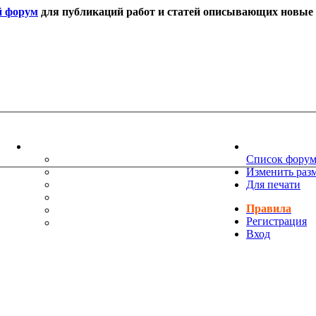
й форум
для публикаций работ и статей описывающих новые т
ИНФОРМАЦИЯ
НОВОСТИ 
ТЕХНИЧЕСКАЯ ПОДДЕРЖКА
Список фору
ЕНИЯ
ПОЖЕЛАНИЯ
Изменить раз
ПРАВИЛА ФОРУМА
Для печати
ЧАСТО ЗАДАВАЕМЫЕ ВОПРОСЫ
Правила
НАУК
РУКОВОДСТВО ПО BBCODE
Регистрация
ДОПОЛНИТЕЛЬНЫЕ BBCODE
Вход