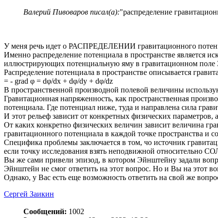
Валерий Пивоваров писал(а):
"распределение гравитационн
У меня речь идет о РАСПРЕДЕЛЕНИИ гравитационного потенциа
Именно распределение потенциала в пространстве является ис
иллюстрирующих потенциальную яму в гравитационном поле Зе
Распределение потенциала в пространстве описывается гравит
= - grad φ = dφ/dx + dφ/dy + dφ/dz
В пространственной производной полевой величины используютс
Гравитационная напряженность, как пространственная производ
потенциала. Где потенциал ниже, туда и направлена сила гравит
И этот рельеф зависит от конкретных физических параметров, а
От каких конкретно физических величин зависит величина гр
гравитационного потенциала в каждой точке пространства и соз
Специфика проблемы заключается в том, чо источник гравитаци
если точку исследования взять неподвижной относительно СОЛ
Вы же сами привели эпизод, в котором Эйнштейну задали вопро
Эйнштейн не смог ответить на этот вопрос. Но и Вы на этот во
Однако, у Вас есть еще возможность ответить на свой же вопро
Сергей Заикин
Сообщений:
1002