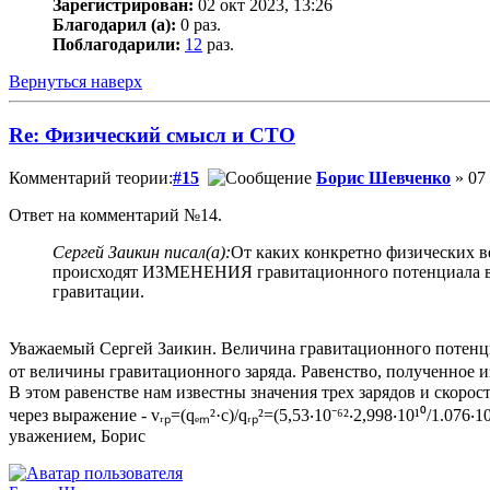
Зарегистрирован:
02 окт 2023, 13:26
Благодарил (а):
0 раз.
Поблагодарили:
12
раз.
Вернуться наверх
Re: Физический смысл и СТО
Комментарий теории:
#15
Борис Шевченко
» 07 
Ответ на комментарий №14.
Сергей Заикин писал(а):
От каких конкретно физических в
происходят ИЗМЕНЕНИЯ гравитационного потенциала в каж
гравитации.
Уважаемый Сергей Заикин. Величина гравитационного потенциа
от величины гравитационного заряда. Равенство, полученное из 
В этом равенстве нам известны значения трех зарядов и скоро
через выражение - vᵣₚ=(qₑₘ²·с)/qᵣₚ²=(5,53‧10⁻⁶²‧2,998‧10¹⁰/1.0
уважением, Борис