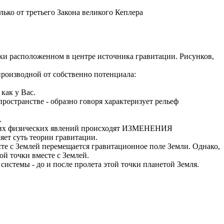
ько от третьего Закона великого Кеплера
ки расположенном в центре источника гравитации. Рисунков,
производной от собственно потенциала:
как у Вас.
ространстве - образно говоря характеризует рельеф
.
каких физических явлений происходят ИЗМЕНЕНИЯ
яет суть теории гравитации.
сте с Землей перемещается гравитационное поле Земли. Однако,
й точки вместе с Землей.
истемы - до и после пролета этой точки планетой Земля.