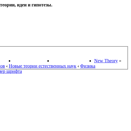
еории, идеи и гипотезы.
НАУКИ
ПОИСК ТЕОРИЙ
СТАРЫЙ ПОРТАЛ
New Theory
»
мов
‹
Новые теории естественных наук
‹
Физика
мер шрифта