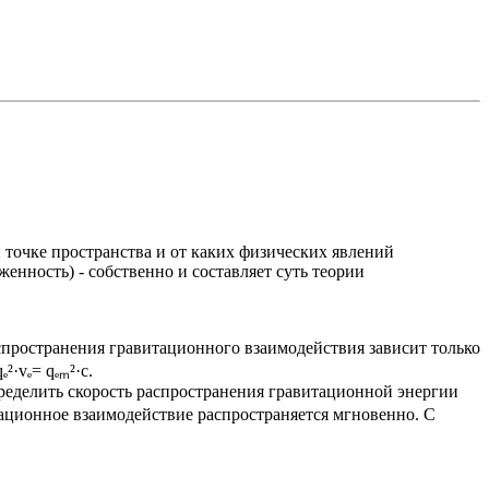
точке пространства и от каких физических явлений
нность) - собственно и составляет суть теории
спространения гравитационного взаимодействия зависит только
·vₑ= qₑₘ²·с.
пределить скорость распространения гравитационной энергии
авитационное взаимодействие распространяется мгновенно. С