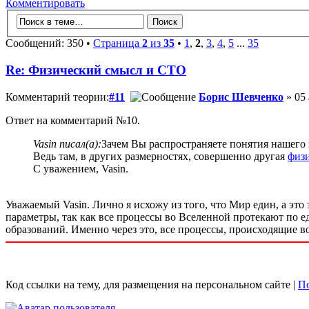
Комментировать
Сообщений: 350 •
Страница
2
из
35
•
1
,
2
,
3
,
4
,
5
...
35
Re: Физический смысл и СТО
Комментарий теории:
#11
Борис Шевченко
» 05 
Ответ на комментарий №10.
Vasin писал(а):
Зачем Вы распространяете понятия нашего
Ведь там, в других размерностях, совершенно другая
физ
С уважением, Vasin.
Уважаемый Vasin. Лично я исхожу из того, что Мир един, а это 
параметры, так как все процессы во Вселенной протекают по е
образований. Именно через это, все процессы, происходящие в
Код ссылки на тему, для размещения на персональном сайте |
По