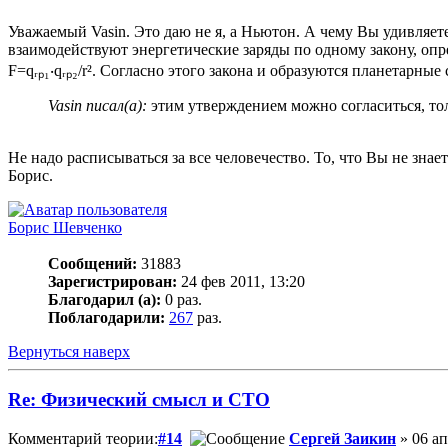
Уважаемый Vasin. Это даю не я, а Ньютон. А чему Вы удивляе
взаимодействуют энергетические заряды по одному закону, оп
F=qᵣₚ₁‧qᵣₚ₂/r². Согласно этого закона и образуются планетарны
Vasin писал(а):
этим утверждением можно согласиться, толь
Не надо расписываться за все человечество. То, что Вы не знае
Борис.
Борис Шевченко
Сообщений:
31883
Зарегистрирован:
24 фев 2011, 13:20
Благодарил (а):
0 раз.
Поблагодарили:
267
раз.
Вернуться наверх
Re: Физический смысл и СТО
Комментарий теории:
#14
Сергей Заикин
» 06 ап