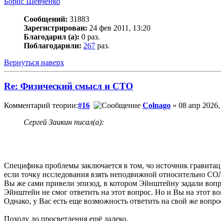
Борис Шевченко
Сообщений:
31883
Зарегистрирован:
24 фев 2011, 13:20
Благодарил (а):
0 раз.
Поблагодарили:
267
раз.
Вернуться наверх
Re: Физический смысл и СТО
Комментарий теории:
#16
Colnago
» 08 апр 2026,
Сергей Заикин писал(а):
Специфика проблемы заключается в том, чо источник гравитаци
если точку исследования взять неподвижной относительно СОЛ
Вы же сами привели эпизод, в котором Эйнштейну задали вопро
Эйнштейн не смог ответить на этот вопрос. Но и Вы на этот во
Однако, у Вас есть еще возможность ответить на свой же вопрос
Походу до просветления ещё далеко.