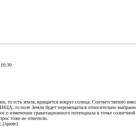
 16:30
и, то есть земля, вращается вокруг солнца. Соответственно вме
НЦА, то поле Земли будет перемещаться относительно выбранно
с о изменении гравитационного потенциала в точке солнечной с
прос тоже не ответили.
.[/quote]