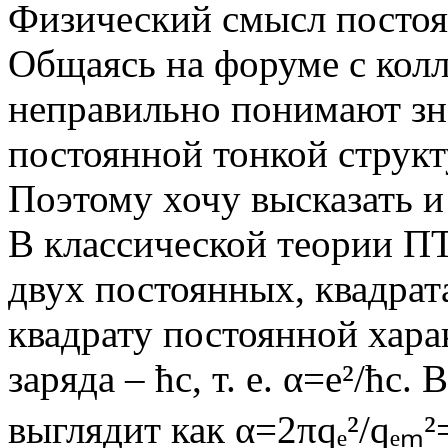
Физический смысл постоя
Общаясь на форуме с колл
неправильно понимают зн
постоянной тонкой струк
Поэтому хочу высказать и
В классической теории П
двух постоянных, квадрата
квадрату постоянной хара
заряда – ћс, т. е. α=е²/ћс.
выглядит как α=2πqₑ²/qₑₘ²=