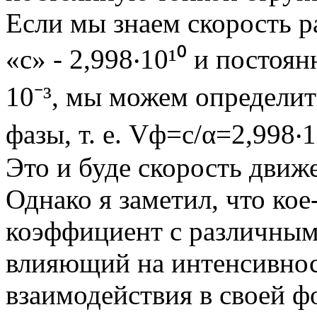
Если мы знаем скорость 
«с» - 2,998‧10¹⁰ и постоя
10⁻³, мы можем определит
фазы, т. е. Vф=с/α=2,998‧1
Это и буде скорость движ
Однако я заметил, что кое
коэффициент с различным
влияющий на интенсивнос
взаимодействия в своей ф