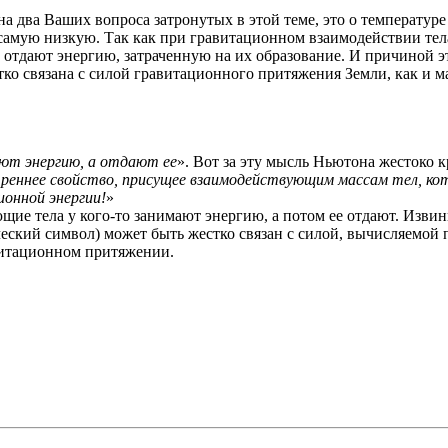
а два Ваших вопроса затронутых в этой теме, это о температур
 самую низкую. Так как при гравитационном взаимодействии тела
отдают энергию, затраченную на их образование. И причиной это
тко связана с силой гравитационного притяжения Земли, как и 
.
уют энергию, а отдают ее
». Вот за эту мысль Ньютона жестоко к
реннее свойство, присущее взаимодействующим массам тел, кот
онной энергии!
»
щие тела у кого-то занимают энергию, а потом ее отдают. Извини
ческий символ) может быть жестко связан с силой, вычисляемой
витационном притяжении.