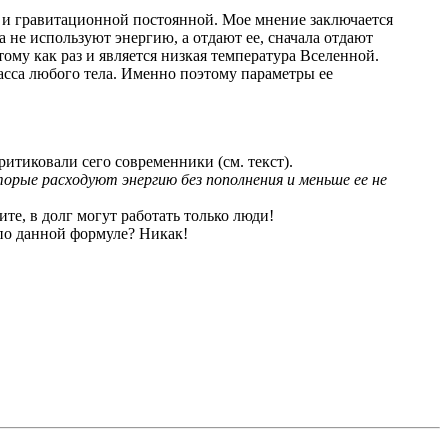
е и гравитационной постоянной. Мое мнение заключается
 не используют энергию, а отдают ее, сначала отдают
му как раз и является низкая температура Вселенной.
масса любого тела. Именно поэтому параметры ее
ритиковали сего современники (см. текст).
орые расходуют энергию без пополнения и меньше ее не
те, в долг могут работать только люди!
 по данной формуле? Никак!