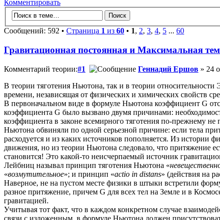
Комментировать
Сообщений: 592 •
Страница
1
из
60
•
1
,
2
,
3
,
4
,
5
...
60
Гравитационная постоянная и Максимальная тем
Комментарий теории:
#1
Геннадий Ершов
» 24 о
В теории тяготения Ньютона, так и в теории относительности
времени, независящая от физических и химических свойств ср
В первоначальном виде в формуле Ньютона коэффициент G отс
коэффициента G было вызвано двумя причинами: необходимост
коэффициента в законе всемирного тяготения по-прежнему не п
Ньютона обвиняли по одной серьезной причине: если тела притя
расходуется и из каких источников пополняется. Из истории ф
движения, но из теории Ньютона следовало, что притяжение е
становится! Это какой-то неисчерпаемый источник гравитацио
Лейбниц называл принцип тяготения Ньютона «
невещественно
«
возмутительное
»; и принцип «
actio in distans
» (действия на р
Наверное, не на пустом месте физики в штыки встретили форм
разное притяжение, причем G для всех тел на Земле и в Космосе
гравитацией.
Учитывая тот факт, что в каждом конкретном случае взаимодейс
связи с изложенным, в формуле Ньютона должен присутствова