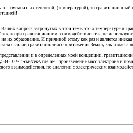
тел связана с их теплотой, (температурой), то гравитационный 
итацией!
Ваших вопроса затронутых в этой теме, это о температуре и гр
ак как при гравитационном взаимодействии тела не используют 
на их образование. И причиной этому как раз и является низкая
вязана с силой гравитационного притяжения Земли, как и масса 
м представлении и в определениях моей концепции, гравитацион
534·10⁻⁶² г·см³/сек², где m² - произведение масс электрона и п
евого взаимодействия, по аналогии с электрическим взаимодейс