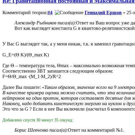
Re: Гравитационная постоянная и Максимальная
Комментарий теории:
#4
Геннадий Ершов
» 25 о
Александр Рыбников писал(а):
Ответ на Ваш вопрос уже да
Вот как выглядет константа G в квантово-релятивистско
У Вас G выглядит так, а у меня никак, т.к. я заменил гравит
G_E=(Θ K)/(Θ_max K)
Где Θ – температура тела, Θmax – максимально возможная темп
Соответственно ЗВТ запишется следующим образом:
F=Θ/Θ_max ∙(M_1∙M_2)/R^2
Далее Вы пишите: «
Таким образом, значение всего на 9 элект
В качестве примера оценки можно считать, что эта величина
нейтронов на один протон, которая составляет десятые для звё
Наконец, надо добавить кинетическую энергию на нуклон и дру
Это что за G ? Если в нее Вы включили (насчитал 6 компонентов
Добавлено спустя 30 минут 35 секунд:
Борис Шевченко писал(а):
Ответ на комментарий №1.