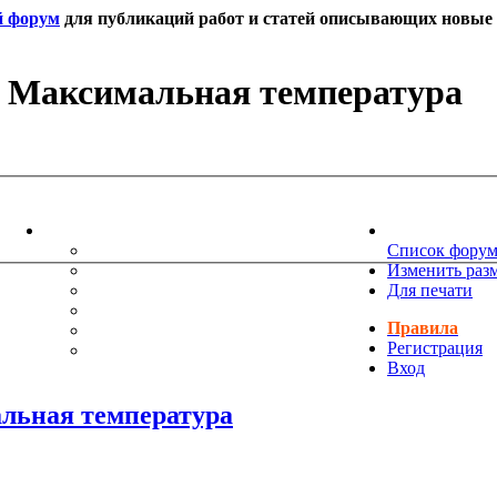
й форум
для публикаций работ и статей описывающих новые т
и Максимальная температура
ИНФОРМАЦИЯ
НОВОСТИ 
ТЕХНИЧЕСКАЯ ПОДДЕРЖКА
Список фору
ЕНИЯ
ПОЖЕЛАНИЯ
Изменить раз
ПРАВИЛА ФОРУМА
Для печати
ЧАСТО ЗАДАВАЕМЫЕ ВОПРОСЫ
Правила
НАУК
РУКОВОДСТВО ПО BBCODE
Регистрация
ДОПОЛНИТЕЛЬНЫЕ BBCODE
Вход
льная температура