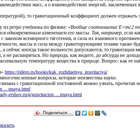
аимодействии масс, а о взаимодействии энергий, заключенных в 
мпературой), то гравитационный коэффициент должен отражать эт
 из ретро учебника по физике: «
Вообще соотношение Е=mc2 пок
ся одновременным изменением его массы. Так, например, если ка
и с законом всемирного тяготения, и сила их взаимного притяжен
чности, массы и сила между гравитирующими телами также будут
, а сейчас иногда такие вольности допускаются, то гравитация м
а не расширяться. Но природа, как видите, до абсурда не доход
ксимальную температуру вещества в природе. Вопрос: как ее на
ия»
https://ridero.ru/books/kak_rozhdaetsya_gravitaciya/
, многочисленные вопросы, которые неизвестны науке.
язана с гравитационной постоянной можно узнать, прочитав нес
n ... nnaya.html
nady-ershov.ru/g/gravitacion ... nnaya.html
Поделиться…
казать