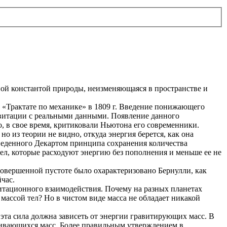
ной константой природы, неизменяющаяся в пространстве и
 «Трактате по механике» в 1809 г. Введение понижающего
авитации с реальными данными. Появление данного
о, в свое время, критиковали Ньютона его современники.
о из теории не видно, откуда энергия берется, как она
введенного Декартом принципа сохранения количества
ел, которые расходуют энергию без пополнения и меньше ее не
совершенной пустоте было охарактеризовано Бернулли, как
йчас.
витационного взаимодействия. Почему на разных планетах
 массой тел? Но в чистом виде масса не обладает никакой
 эта сила должна зависеть от энергии гравитирующих масс. В
гивающихся масс. Более правильным утверждением в