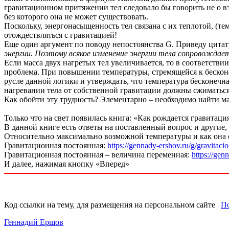
гравитационном притяжении тел следовало бы говорить не о вз
без которого она не может существовать.
Поскольку, энергонасыщенность тел связана с их теплотой, (те
отождествляться с гравитацией!
Еще один аргумент по поводу непостоянства G. Приведу цитату
энергии. Поэтому всякое изменение энергии тела сопровождает
Если масса двух нагретых тел увеличивается, то в соответстви
проблема. При повышении температуры, стремящейся к бесконе
русле данной логики и утверждать, что температура бесконечна
нагревании тела от собственной гравитации должны сжиматься, 
Как обойти эту трудность? Элементарно – необходимо найти ма
Только что на свет появилась книга: «Как рождается гравитац
В данной книге есть ответы на поставленный вопрос и другие
Относительно максимально возможной температуры и как она св
Гравитационная постоянная:
https://gennady-ershov.ru/g/gravitacio
Гравитационная постоянная – величина переменная:
https://gen
И далее, нажимая кнопку «Вперед»
Код ссылки на тему, для размещения на персональном сайте |
По
Геннадий Ершов