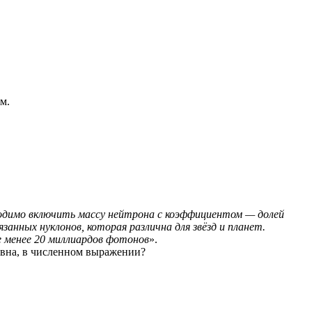
м.
ходимо включить массу нейтрона с коэффициентом — долей
занных нуклонов, которая различна для звёзд и планет.
е менее 20 миллиардов фотонов
».
равна, в численном выражении?