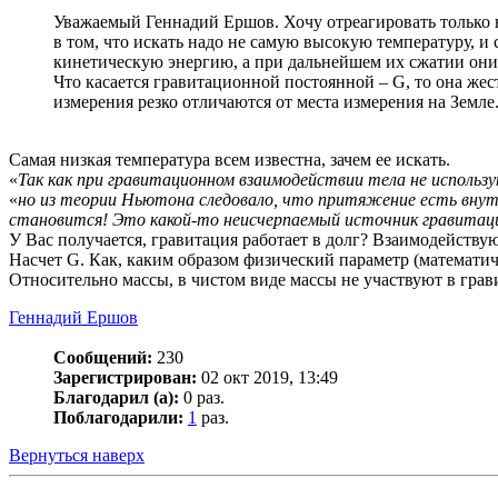
Уважаемый Геннадий Ершов. Хочу отреагировать только н
в том, что искать надо не самую высокую температуру, и
кинетическую энергию, а при дальнейшем их сжатии они 
Что касается гравитационной постоянной – G, то она жес
измерения резко отличаются от места измерения на Земле
Самая низкая температура всем известна, зачем ее искать.
«
Так как при гравитационном взаимодействии тела не использ
«
но из теории Ньютона следовало, что притяжение есть внут
становится! Это какой-то неисчерпаемый источник гравитаци
У Вас получается, гравитация работает в долг? Взаимодействую
Насчет G. Как, каким образом физический параметр (математи
Относительно массы, в чистом виде массы не участвуют в гра
Геннадий Ершов
Сообщений:
230
Зарегистрирован:
02 окт 2019, 13:49
Благодарил (а):
0 раз.
Поблагодарили:
1
раз.
Вернуться наверх