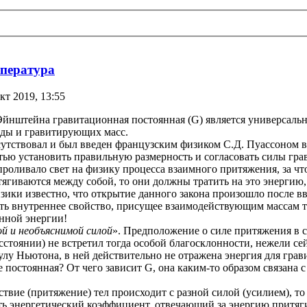
пература
кт 2019, 13:55
 Эйнштейна гравитационная постоянная (G) является универсаль
еды и гравитирующих масс.
утствовал и был введен французским физиком С.Д. Пуассоном в
ью установить правильную размерность и согласовать силы гр
роливало свет на физику процесса взаимного притяжения, за чт
гиваются между собой, то они должны тратить на это энергию, н
изики известно, что открытие данного закона произошло после 
сть внутреннее свойство, присущее взаимодействующим массам т
нной энергии!
й и необъяснимой силой
». Предположение о силе притяжения в 
асстоянии) не встретил тогда особой благосклонности, нежели се
улу Ньютона, в ней действительно не отражена энергия для гра
 постоянная? От чего зависит G, она каким-то образом связана с
твие (притяжение) тел происходит с разной силой (усилием), то
ть энергетический коэффициент, отвечающий за энергию притя