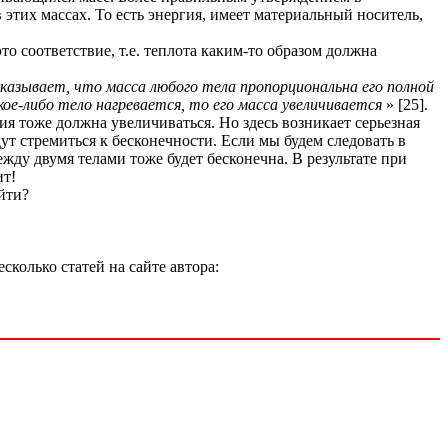
этих массах. То есть энергия, имеет материальный носитель,
о соответствие, т.е. теплота каким-то образом должна
азывает, что масса любого тела пропорциональна его полной
кое-либо тело нагревается, то его масса увеличивается
» [25].
ия тоже должна увеличиваться. Но здесь возникает серьезная
 стремиться к бесконечности. Если мы будем следовать в
ежду двумя телами тоже будет бесконечна. В результате при
ит!
йти?
колько статей на сайте автора: