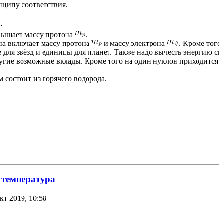
нципу соответствия.
евышает массу протона
.
на включает массу протона
и массу электрона
. Кроме то
 для звёзд и единицы для планет. Также надо вычесть энергию св
угие возможные вклады. Кроме того на один нуклон приходится
 состоит из горячего водорода.
 температура
кт 2019, 10:58