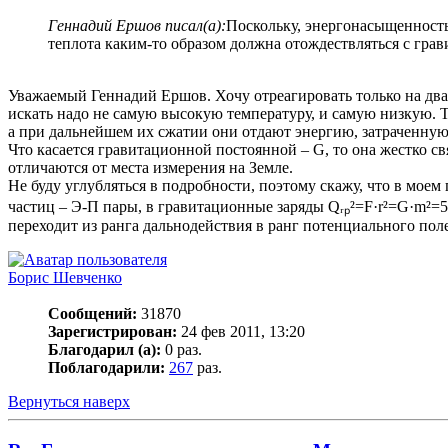
Геннадий Ершов писал(а):
Поскольку, энергонасыщенность 
теплота каким-то образом должна отождествляться с грав
Уважаемый Геннадий Ершов. Хочу отреагировать только на два 
искать надо не самую высокую температуру, и самую низкую. Т
а при дальнейшем их сжатии они отдают энергию, затраченную 
Что касается гравитационной постоянной – G, то она жестко с
отличаются от места измерения на Земле.
Не буду углубляться в подробности, поэтому скажу, что в мое
частиц – Э-П пары, в гравитационные заряды Qᵣₚ²=F·r²=G·m²=5,
переходит из ранга дальнодействия в ранг потенциального пол
Борис Шевченко
Сообщений:
31870
Зарегистрирован:
24 фев 2011, 13:20
Благодарил (а):
0 раз.
Поблагодарили:
267
раз.
Вернуться наверх