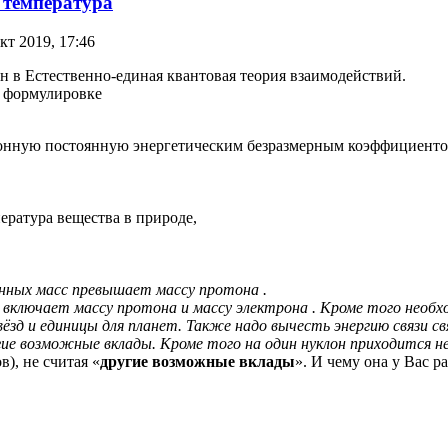
 температура
кт 2019, 17:46
н в Естественно-единая квантовая теория взаимодействий.
й формулировке
ационную постоянную энергетическим безразмерным коэффициенто
ература вещества в природе,
ронных масс превышает массу протона .
 включает массу протона и массу электрона . Кроме того необ
зд и единицы для планет. Также надо вычесть энергию связи свя
гие возможные вклады. Кроме того на один нуклон приходится н
), не считая «
другие возможные вклады
». И чему она у Вас 