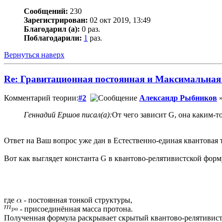
Сообщений:
230
Зарегистрирован:
02 окт 2019, 13:49
Благодарил (а):
0 раз.
Поблагодарили:
1
раз.
Вернуться наверх
Re: Гравитационная постоянная и Максимальная
Комментарий теории:
#2
Александр Рыбников
»
Геннадий Ершов писал(а):
От чего зависит G, она каким-то
Ответ на Ваш вопрос уже дан в Естественно-единая квантовая 
Вот как выглядет константа G в квантово-релятивистской форм
где
- постоянная тонкой структуры,
- присоединённая масса протона.
Полученная формула раскрывает скрытый квантово-релятивистск