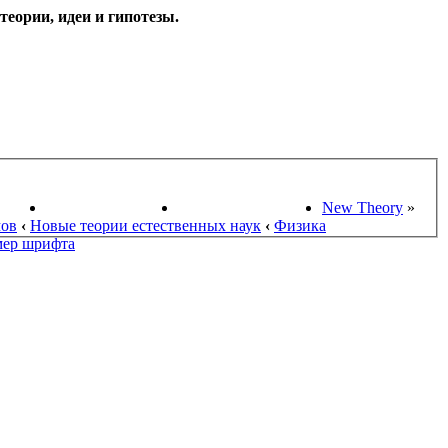
еории, идеи и гипотезы.
НАУКИ
ПОИСК ТЕОРИЙ
СТАРЫЙ ПОРТАЛ
New Theory
»
мов
‹
Новые теории естественных наук
‹
Физика
мер шрифта