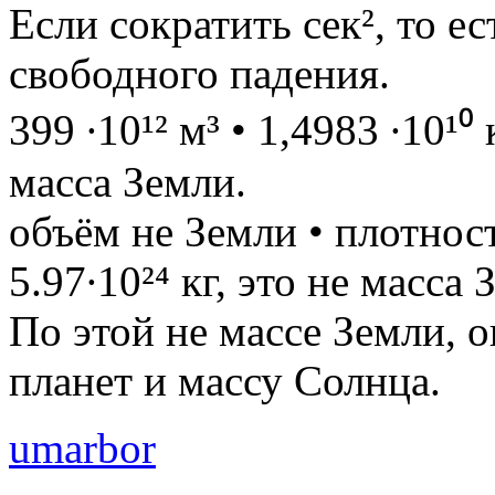
Если сократить сек², то е
свободного падения.
399 ∙10¹² м³ • 1,4983 ∙10¹⁰
масса Земли.
объём не Земли • плотнос
5.97∙10²⁴ кг, это не масса 
По этой не массе Земли, 
планет и массу Солнца.
umarbor