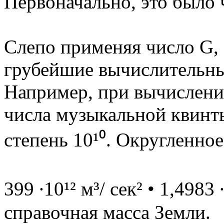
Первоначально, это было ч
Слепо применяя число G, 
грубейшие вычислительн
Например, при вычислени
числа музыкальной квинты
степень 10¹⁰. Округленное
399 ∙10¹² м³/ сек² • 1,4983 ∙
справочная масса Земли.