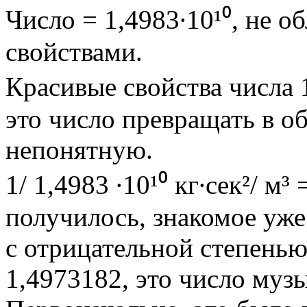
Число = 1,4983∙10¹⁰, не 
свойствами.
Красивые свойства числа 1
это число превращать в о
непонятную.
1/ 1,4983 ∙10¹⁰ кг∙сек²/ м³ 
получилось, знакомое уже
с отрицательной степенью 
1,4973182, это число муз