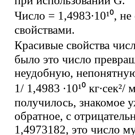
при использовании G.
Число = 1,4983∙10¹⁰, н
свойствами.
Красивые свойства числа
было это число превращ
неудобную, непонятну
1/ 1,4983 ∙10¹⁰ кг∙сек²/ м
получилось, знакомое у
обратное, с отрицательн
1,4973182, это число м