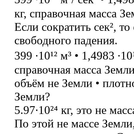
кг, справочная масса Зе
Если сократить сек², то
свободного падения.
399 ∙10¹² м³ • 1,4983 ∙10¹
справочная масса Земли
объём не Земли • плотн
Земли?
5.97∙10²⁴ кг, это не мас
По этой не массе Земл