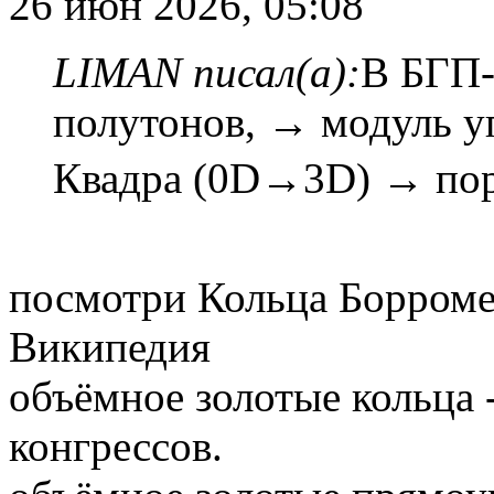
26 июн 2026, 05:08
LIMAN писал(а):
В БГП-
полутонов, → модуль у
Квадра (0D→3D) → пор
посмотри Кольца Борромео
Википедия
объёмное золотые кольца 
конгрессов.