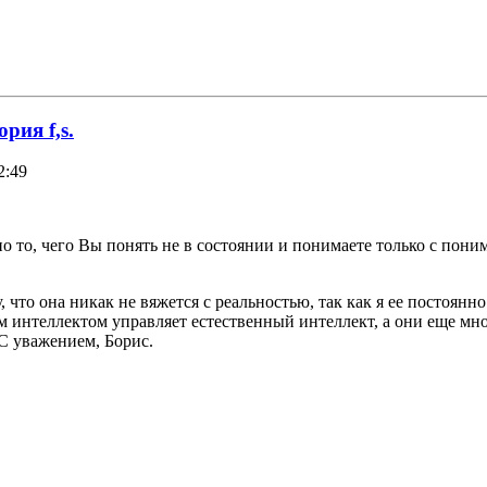
рия f,s.
2:49
но то, чего Вы понять не в состоянии и понимаете только с пон
то она никак не вяжется с реальностью, так как я ее постоянн
м интеллектом управляет естественный интеллект, а они еще мног
С уважением, Борис.