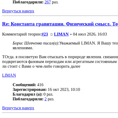
Поблагодарили:
267
раз.
Вернуться наверх
Re: Константа гравитации. Физический смысл. Тео
Комментарий теории:
#23
LIMAN
» 04 июл 2026, 16:03
Борис Шевченко писал(а):
Уважаемый LIMAN. Я Вашу теори
явлениями.
ТОгда. я посоветую Вам отыскать в пнрироде явления. связан
подврегаются фазовым переходам или агрегатным состояниым н
ли стоит с Вами о чем-либо говорить далее
LIMAN
Сообщений:
416
Зарегистрирован:
16 окт 2023, 10:10
Благодарил (а):
0 раз.
Поблагодарили:
2
раз.
Вернуться наверх