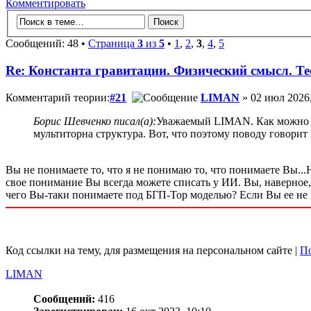
Комментировать
Сообщений: 48 •
Страница
3
из
5
•
1
,
2
,
3
,
4
,
5
Re: Константа гравитации. Физический смысл. Тео
Комментарий теории:
#21
LIMAN
» 02 июл 2026,
Борис Шевченко писал(а):
Уважаемый LIMAN. Как можно по
мультиторна структура. Вот, что поэтому поводу говорит
Вы не понимаете то, что я не понимаю то, что понимаете Вы...
свое понимание Вы всегда можете списать у ИИ. Вы, наверное,
чего Вы-таки понимаете под БГП-Тор моделью? Если Вы ее не п
Код ссылки на тему, для размещения на персональном сайте |
По
LIMAN
Сообщений:
416