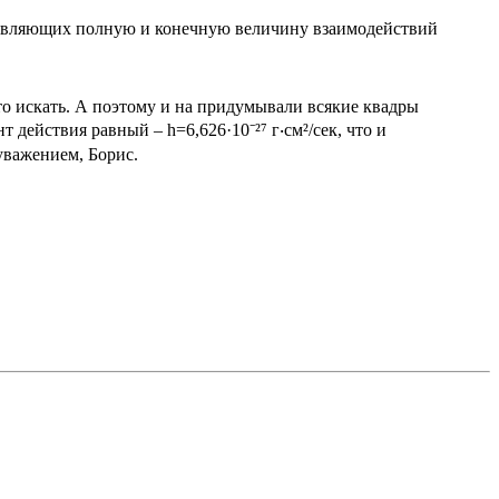
, являющих полную и конечную величину взаимодействий
то искать. А поэтому и на придумывали всякие квадры
действия равный – h=6,626·10⁻²⁷ г‧см²/сек, что и
 уважением, Борис.