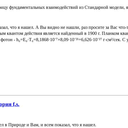
верицу фундаментальных взаимодействий из Стандарной модели
ал, что я нашел. А Вы видно не нашли, раз просите за Вас что-
м квантом действия является найденный в 1900 г. Планком квант 
тон - h₀=E₀·Т₀=8,1868·10⁻⁷×8,09·10⁻²¹=6,626·10⁻²⁷ г‧см²/сек. С
рия f,s.
 в Природе и Вам, и всем показал, что я нашел.