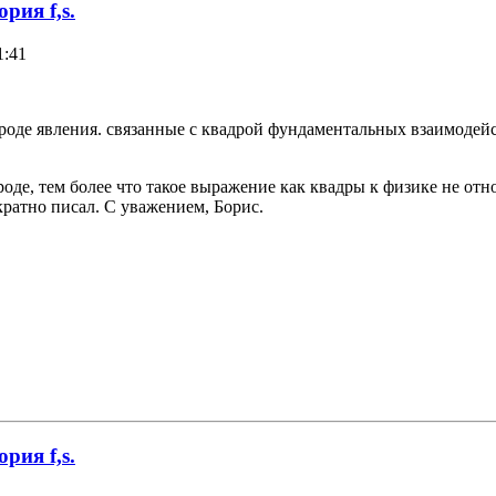
рия f,s.
1:41
роде явления. связанные с квадрой фундаментальных взаимодей
е, тем более что такое выражение как квадры к физике не относ
кратно писал. С уважением, Борис.
рия f,s.