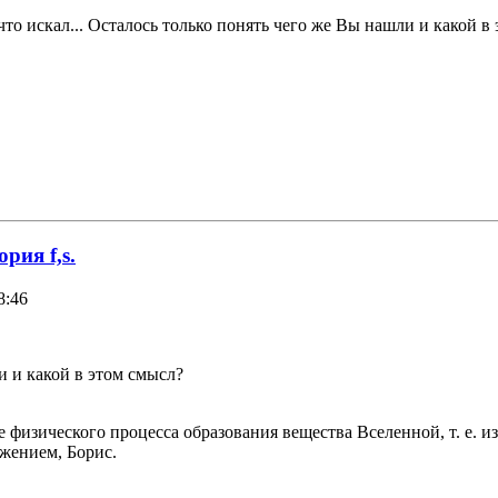
, что искал... Осталось только понять чего же Вы нашли и какой в
рия f,s.
8:46
и и какой в этом смысл?
зического процесса образования вещества Вселенной, т. е. из 
ажением, Борис.