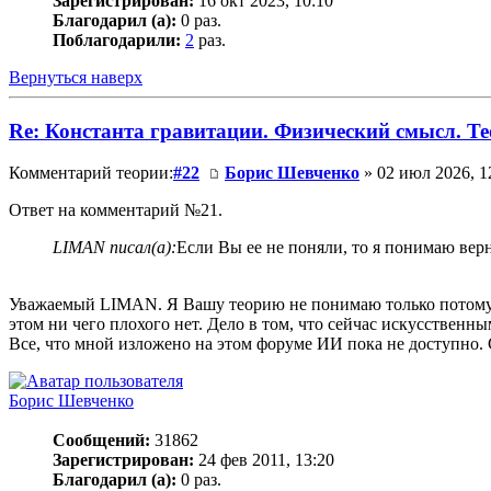
Зарегистрирован:
16 окт 2023, 10:10
Благодарил (а):
0 раз.
Поблагодарили:
2
раз.
Вернуться наверх
Re: Константа гравитации. Физический смысл. Тео
Комментарий теории:
#22
Борис Шевченко
» 02 июл 2026, 1
Ответ на комментарий №21.
LIMAN писал(а):
Если Вы ее не поняли, то я понимаю вер
Уважаемый LIMAN. Я Вашу теорию не понимаю только потому, ч
этом ни чего плохого нет. Дело в том, что сейчас искусственны
Все, что мной изложено на этом форуме ИИ пока не доступно. 
Борис Шевченко
Сообщений:
31862
Зарегистрирован:
24 фев 2011, 13:20
Благодарил (а):
0 раз.