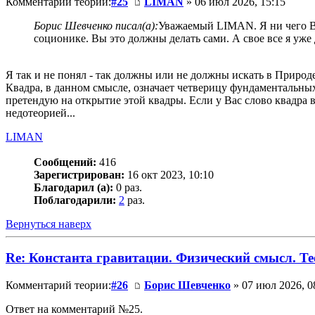
Комментарий теории:
#25
LIMAN
» 06 июл 2026, 15:15
Борис Шевченко писал(а):
Уважаемый LIMAN. Я ни чего Ваш
соционике. Вы это должны делать сами. А свое все я уже
Я так и не понял - так должны или не должны искать в Природ
Квадра, в данном смысле, означает четверицу фундаментальн
претендую на открытие этой квадры. Если у Вас слово квадра в
недотеорией...
LIMAN
Сообщений:
416
Зарегистрирован:
16 окт 2023, 10:10
Благодарил (а):
0 раз.
Поблагодарили:
2
раз.
Вернуться наверх
Re: Константа гравитации. Физический смысл. Тео
Комментарий теории:
#26
Борис Шевченко
» 07 июл 2026, 0
Ответ на комментарий №25.