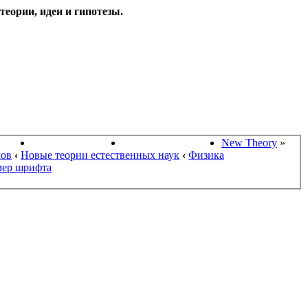
еории, идеи и гипотезы.
НАУКИ
ПОИСК ТЕОРИЙ
СТАРЫЙ ПОРТАЛ
New Theory
»
мов
‹
Новые теории естественных наук
‹
Физика
мер шрифта