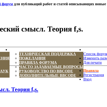
й форум
для публикаций работ и статей описывающих новые т
ский смысл. Теория f,s.
ИНФОРМАЦИЯ
НОВОСТИ 
ТЕХНИЧЕСКАЯ ПОДДЕРЖКА
Список фору
ЕНИЯ
ПОЖЕЛАНИЯ
Изменить раз
ПРАВИЛА ФОРУМА
Для печати
ЧАСТО ЗАДАВАЕМЫЕ ВОПРОСЫ
Правила
НАУК
РУКОВОДСТВО ПО BBCODE
Регистрация
ДОПОЛНИТЕЛЬНЫЕ BBCODE
Вход
л. Теория f,s.